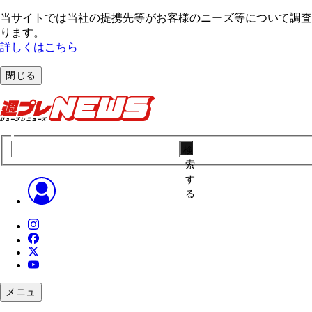
当サイトでは当社の提携先等がお客様のニーズ等について調査・
ります。
詳しくはこちら
閉じる
検
索
す
る
メニュ