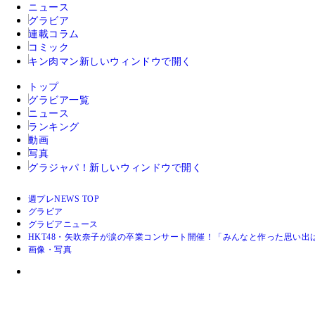
ニュース
グラビア
連載コラム
コミック
キン肉マン
新しいウィンドウで開く
トップ
グラビア一覧
ニュース
ランキング
動画
写真
グラジャパ！
新しいウィンドウで開く
週プレNEWS TOP
グラビア
グラビアニュース
HKT48・矢吹奈子が涙の卒業コンサート開催！「みんなと作った思い
画像・写真