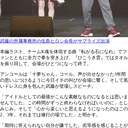
武藤の所属事務所の生島ヒロシ会長がサプライズ出演
本編ラスト、チームK魂を体現する曲『転がる石になれ』でフ
ァンとともに全力で拳を突き上げ、『ひこうき雲』ではタオル
を振り回して、会場がひとつになって終了。
アンコールは「十夢ちゃん」コール。声が出せなかった3年間
の思いぶつけるように今日イチの叫びが会場に響く。そして黒
いドレスに身を包んた武藤が登場しスピーチ。
「アイドルとしての最後がこんな素敵なものになるとは思いま
せんでした。この時間がずっと終わらなければいいのに」とし
みじみ。そして「心から楽しいと思えるようになったのはこの
2、3年。それまでは修行の場でした」と明かす。
「期待に答えられない自分が嫌でした。劣等感を感じることが