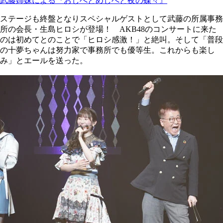
武藤姉妹による『おしべとめしべと夜の蝶々』
ステージも終盤となりスペシャルゲストとして武藤の所属事務
所の会長・生島ヒロシが登場！ AKB48のコンサートに来た
のは初めてとのことで「ヒロシ感激！」と絶叫。そして「普段
の十夢ちゃんは努力家で事務所でも優等生。これからも楽し
み」とエールを送った。