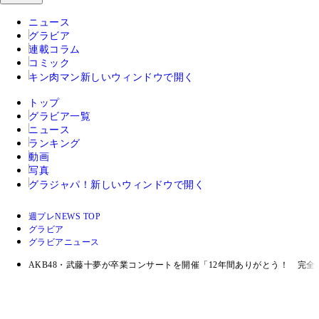
ニュース
グラビア
連載コラム
コミック
キン肉マン
新しいウィンドウで開く
トップ
グラビア一覧
ニュース
ランキング
動画
写真
グラジャパ！
新しいウィンドウで開く
週プレNEWS TOP
グラビア
グラビアニュース
AKB48・武藤十夢が卒業コンサートを開催「12年間ありがとう！ 完全