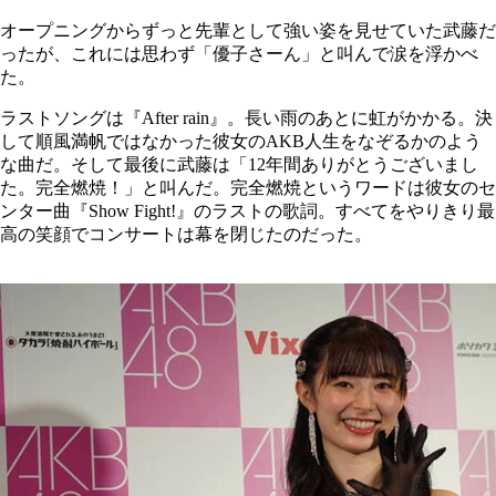
オープニングからずっと先輩として強い姿を見せていた武藤だ
ったが、これには思わず「優子さーん」と叫んで涙を浮かべ
た。
ラストソングは『After rain』。長い雨のあとに虹がかかる。決
して順風満帆ではなかった彼女のAKB人生をなぞるかのよう
な曲だ。そして最後に武藤は「12年間ありがとうございまし
た。完全燃焼！」と叫んだ。完全燃焼というワードは彼女のセ
ンター曲『Show Fight!』のラストの歌詞。すべてをやりきり最
高の笑顔でコンサートは幕を閉じたのだった。