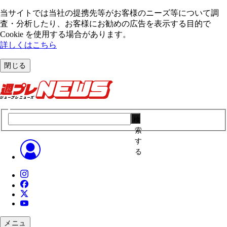
当サイトでは当社の提携先等がお客様のニーズ等について調
査・分析したり、お客様にお勧めの広告を表⽰する⽬的で
Cookie を使⽤する場合があります。
詳しくはこちら
閉じる
検
索
す
る
メニュ