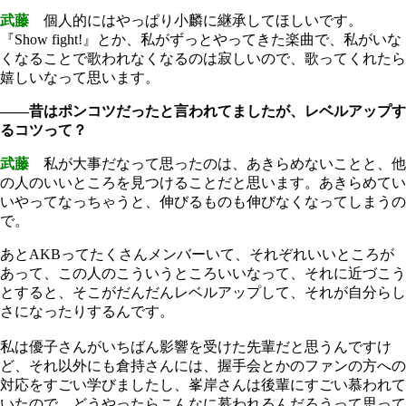
武藤
個人的にはやっぱり小麟に継承してほしいです。
『Show fight!』とか、私がずっとやってきた楽曲で、私がいな
くなることで歌われなくなるのは寂しいので、歌ってくれたら
嬉しいなって思います。
――昔はポンコツだったと言われてましたが、レベルアップす
るコツって？
武藤
私が大事だなって思ったのは、あきらめないことと、他
の人のいいところを見つけることだと思います。あきらめてい
いやってなっちゃうと、伸びるものも伸びなくなってしまうの
で。
あとAKBってたくさんメンバーいて、それぞれいいところが
あって、この人のこういうところいいなって、それに近づこう
とすると、そこがだんだんレベルアップして、それが自分らし
さになったりするんです。
私は優子さんがいちばん影響を受けた先輩だと思うんですけ
ど、それ以外にも倉持さんには、握手会とかのファンの方への
対応をすごい学びましたし、峯岸さんは後輩にすごい慕われて
いたので、どうやったらこんなに慕われるんだろうって思って