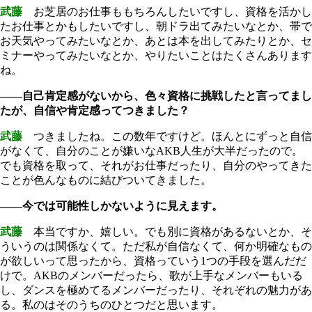
武藤
お芝居のお仕事ももちろんしたいですし、資格を活かし
たお仕事とかもしたいですし、朝ドラ出てみたいなとか、帯で
お天気やってみたいなとか、あとは本を出してみたりとか、セ
ミナーやってみたいなとか、やりたいことはたくさんあります
ね。
――自己肯定感がないから、色々資格に挑戦したと言ってまし
たが、自信や肯定感ってつきました？
武藤
つきましたね。この数年ですけど。ほんとにずっと自信
がなくて、自分のことが嫌いなAKB人生が大半だったので。
でも資格を取って、それがお仕事だったり、自分のやってきた
ことが色んなものに結びついてきました。
――今では可能性しかないように見えます。
武藤
本当ですか、嬉しい。でも別に資格があるないとか、そ
ういうのは関係なくて。ただ私が自信なくて、何か明確なもの
が欲しいって思ったから、資格っていう1つの手段を選んだだ
けで。AKBのメンバーだったら、歌が上手なメンバーもいる
し、ダンスを極めてるメンバーだったり、それぞれの魅力があ
る。私のはそのうちのひとつだと思います。