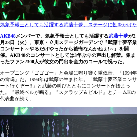
気象予報士としても活躍する武藤十夢、ステージに虹をかけた
AKB48
メンバーで、気象予報士としても活躍する
武藤十夢
が2
月28日（火）、東京・立川ステージガーデンで『武藤十夢卒業
コンサート～やるだけやったから後悔なんかねぇ!～』を開
催。AKB48のコンサートとしては3年ぶりの声出し解禁。集ま
ったファン2300人が彼女の門出を全力のコールで祝った。
オープニング「ゴゴゴー」と会場に鳴り響く重低音。『1994年
の雷鳴』だ。1994年は武藤の生まれ年。「武藤十夢卒業コンサ
ート行くぞー!!」と武藤の叫びとともにコンサートが始まっ
た。『最終ベルが鳴る』『スクラップ＆ビルド』とチームKの
代表曲が続く。