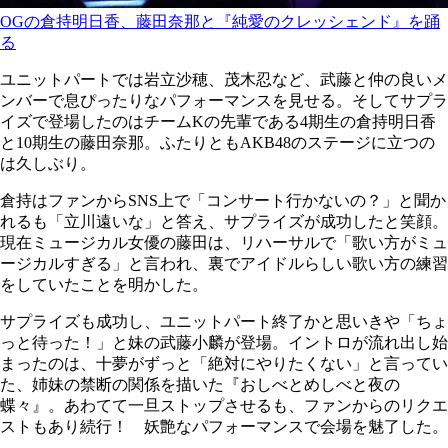
OGの倉持明日香、藤田奈那と『純愛のクレッシェンド』を踊
る
ユニットパートでは岩立沙穂、茂木忍など、武藤と仲の良いメ
ンバーで息ぴったりなパフォーマンスを見せる。そしてサプラ
イズで登場したのはチームKの先輩である4期生の倉持明日香
と10期生の藤田奈那。ふたりともAKB48のステージに立つの
は久しぶり。
倉持はファンからSNS上で「コンサート行かないの？」と聞か
れるも「立川遠いな」と答え、サプライズが成功したと笑顔。
現在ミュージカル女優の藤田は、リハーサルで「歌い方がミュ
ージカルすぎる」と言われ、裏でアイドルらしい歌い方の練習
をしていたことを明かした。
サプライズも成功し、ユニットパート終了かと思いきや「ちょ
っと待った！」と妹の武藤小麟が登場。イントロが流れ出し始
まったのは、十夢がずっと「絶対にやりたくない」と言ってい
た、姉妹の禁断の関係を描いた『おしべとめしべと夜の
蝶々』。あわてて一旦ストップさせるも、ファンからのリクエ
ストもあり続行！ 妖艶なパフォーマンスで会場を魅了した。