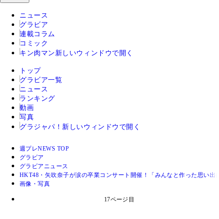
ニュース
グラビア
連載コラム
コミック
キン肉マン
新しいウィンドウで開く
トップ
グラビア一覧
ニュース
ランキング
動画
写真
グラジャパ！
新しいウィンドウで開く
週プレNEWS TOP
グラビア
グラビアニュース
HKT48・矢吹奈子が涙の卒業コンサート開催！「みんなと作った思い
画像・写真
17ページ目