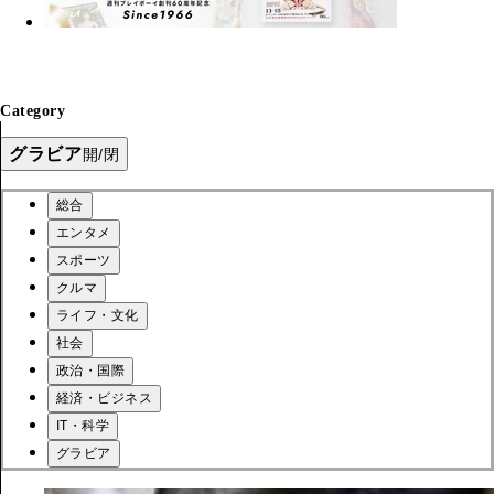
Category
グラビア
開/閉
総合
エンタメ
スポーツ
クルマ
ライフ・文化
社会
政治・国際
経済・ビジネス
IT・科学
グラビア