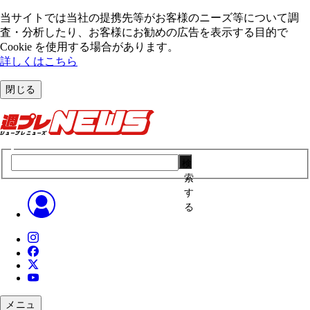
当サイトでは当社の提携先等がお客様のニーズ等について調
査・分析したり、お客様にお勧めの広告を表⽰する⽬的で
Cookie を使⽤する場合があります。
詳しくはこちら
閉じる
検
索
す
る
メニュ