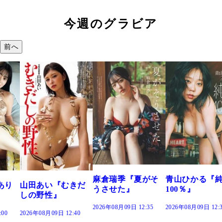
今週のグラビア
前へ
溝
つ
で
202
麻倉瑞季『夏がそ
青山ひかる『純度
田あい『むきだ
うさせた』
100％』
の野性』
2026年08月09日 12:35
2026年08月09日 12:30
26年08月09日 12:40