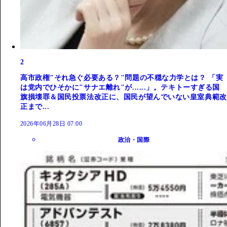
2
高市政権"それ急ぐ必要ある？"問題の不穏な力学とは？ 「実
は党内でひそかに"サナエ離れ"が......」。テキトーすぎる国
旗損壊罪＆国民投票法改正に、国民が望んでいない皇室典範改
正まで...
2026年06月28日 07:00
政治・国際