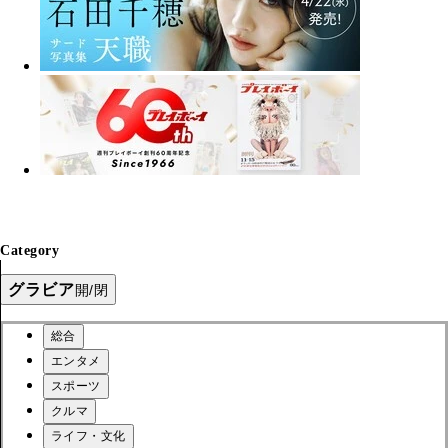
Category
グラビア
開/閉
総合
エンタメ
スポーツ
クルマ
ライフ・文化