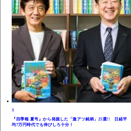
3
『四季報 夏号』から発掘した「激アツ銘柄」25選!! 日経平
均7万円時代でも伸びしろ十分！