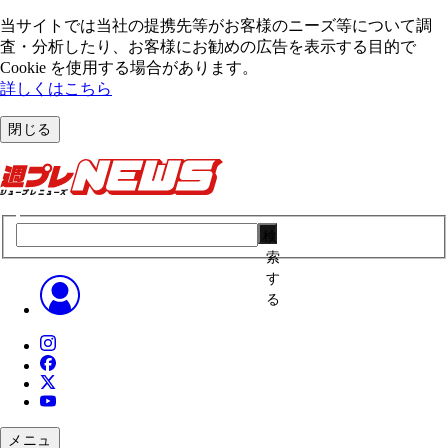
当サイトでは当社の提携先等がお客様のニーズ等について調
査・分析したり、お客様にお勧めの広告を表⽰する⽬的で
Cookie を使⽤する場合があります。
詳しくはこちら
閉じる
検
索
す
る
メニュ