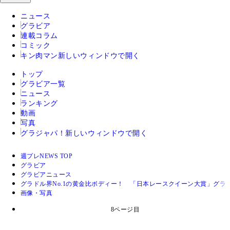
ニュース
グラビア
連載コラム
コミック
キン肉マン
新しいウィンドウで開く
トップ
グラビア一覧
ニュース
ランキング
動画
写真
グラジャパ！
新しいウィンドウで開く
週プレNEWS TOP
グラビア
グラビアニュース
グラドル界No.1の黄金比ボディー！ 「日本レースクイーン大賞」グ
画像・写真
8ページ目