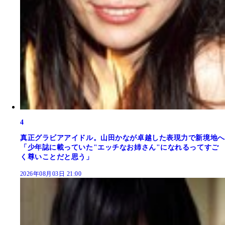
4
真正グラビアアイドル。山田かなが卓越した表現力で新境地へ
「少年誌に載っていた"エッチなお姉さん"になれるってすご
く尊いことだと思う」
2026年08月03日 21:00