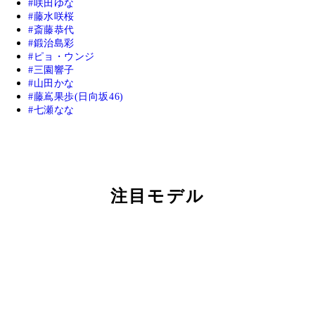
咲田ゆな
藤水咲桜
斎藤恭代
鍛治島彩
ピョ・ウンジ
三園響子
山田かな
藤嶌果歩(日向坂46)
七瀬なな
注目モデル