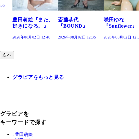
た、
斎藤恭代
咲田ゆな
藤水咲桜『花
』
『BOUND』
『Sunflower』
だまり』
:40
2026年08月02日 12:35
2026年08月02日 12:30
2026年08月02日 12:
次へ
グラビアをもっと見る
グラビアを
キーワードで探す
豊田萌絵