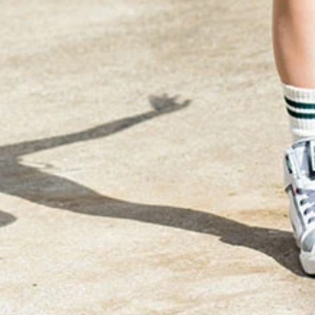
～A New Journey～』 (C)栗山秀作／週刊プレイボーイ
ew Journey～』 撮影／栗山秀作 価格／1100円（税込）