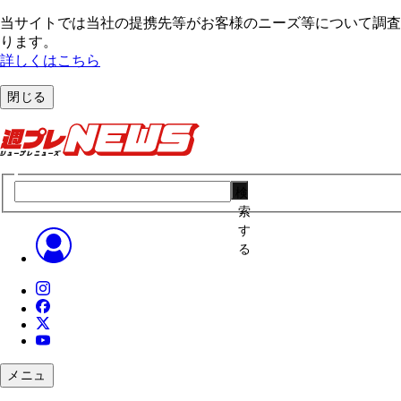
当サイトでは当社の提携先等がお客様のニーズ等について調査・
ります。
詳しくはこちら
閉じる
検
索
す
る
メニュ