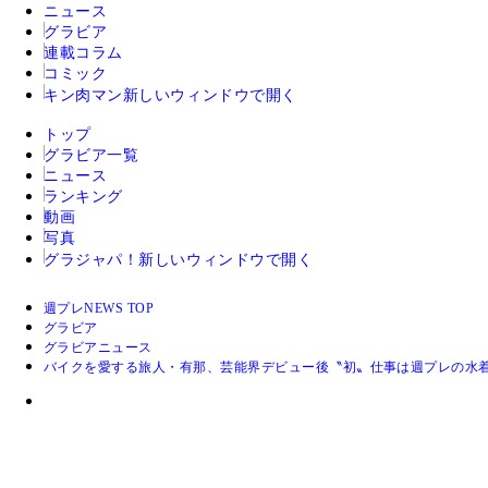
ニュース
グラビア
連載コラム
コミック
キン肉マン
新しいウィンドウで開く
トップ
グラビア一覧
ニュース
ランキング
動画
写真
グラジャパ！
新しいウィンドウで開く
週プレNEWS TOP
グラビア
グラビアニュース
バイクを愛する旅人・有那、芸能界デビュー後〝初〟仕事は週プレの水