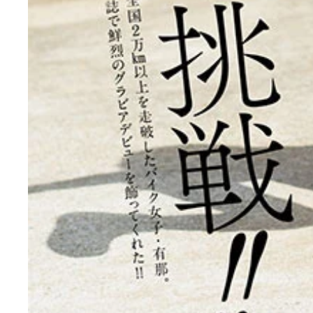
【デジタル限定】有那写真集『バイク女子ゆうなの挑戦!!
有那デジタル写真集『バイク女子ゆうなの挑戦!!～A N