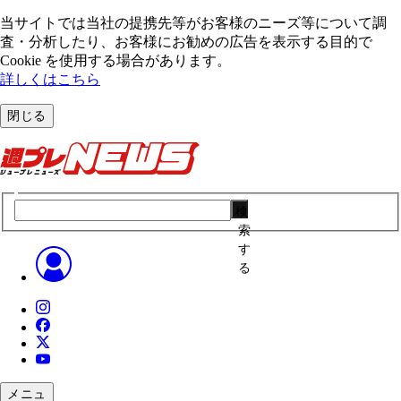
当サイトでは当社の提携先等がお客様のニーズ等について調
査・分析したり、お客様にお勧めの広告を表⽰する⽬的で
Cookie を使⽤する場合があります。
詳しくはこちら
閉じる
検
索
す
る
メニュ