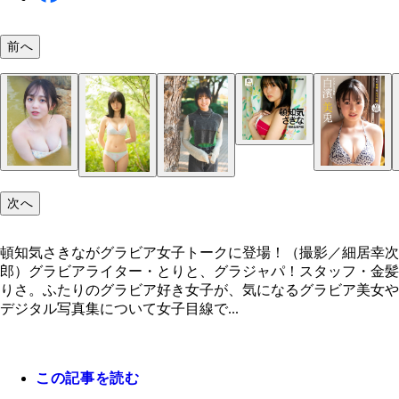
前へ
頓知気さきながグラビア女子トークに登場！（撮影
居幸次郎）
次へ
頓知気さきながグラビア女子トークに登場！（撮影／細居幸次
頓知気さきな『曖昧な境界線～prologue～』撮影／
郎）グラビアライター・とりと、グラジャパ！スタッフ・金髪
次郎 約1年半ぶりにグラビア復帰した頓知気さん。
りさ。ふたりのグラビア好き女子が、気になるグラビア美女や
は11月15日より公開中「＋Special」のお試し版の
デジタル写真集について女子目線で...
カット集です。撮影テーマは「曖昧な境界線」。海
しゃいだり、オトナなランジェリーに挑戦したり。
なグラビアシチュエーションを抑えつつ、ドレスで
この記事を読む
浸かったり、少女感あふれる姿が見られたりと、ち
ぴり幻想的な気分にもひたれるグラビアとなってい