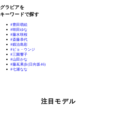
グラビアを
キーワードで探す
豊田萌絵
咲田ゆな
藤水咲桜
斎藤恭代
鍛治島彩
ピョ・ウンジ
三園響子
山田かな
藤嶌果歩(日向坂46)
七瀬なな
注目モデル