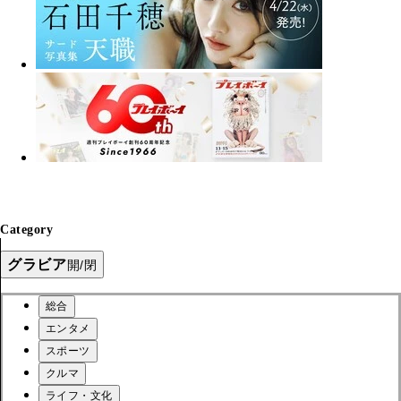
Category
グラビア
開/閉
総合
エンタメ
スポーツ
クルマ
ライフ・文化