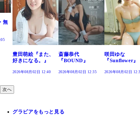
た、
斎藤恭代
咲田ゆな
藤水咲桜『花
』
『BOUND』
『Sunflower』
だまり』
:40
2026年08月02日 12:35
2026年08月02日 12:30
2026年08月02日 12:
次へ
グラビアをもっと見る