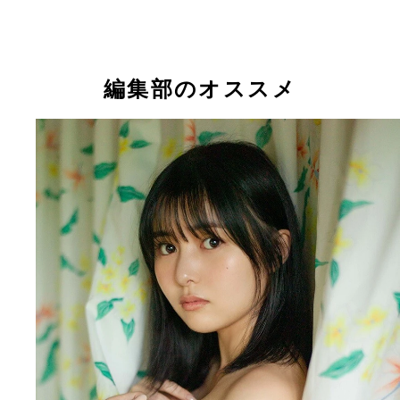
す。2泊3日の沖縄ロケで見せた、新しい「頓知気
白濱美兎『あの青春をもう一度』（撮影／佐藤裕之
蓬莱舞『その時、心は射抜かれた』（撮影／Takeo
【デジタル限定 YJ PHOTO BOOK】白濱美兎『あ
【デジタル限定 YJ PHOTO BOOK】蓬莱舞『その
な」をお楽しみください！
ち読みカットより
Dec.）立ち読みカットより
をもう一度』 撮影／佐藤裕之 価格／880円（税込
は射抜かれた』 撮影／Takeo Dec. 価格／880円
頓知気さきな
頓知気さきな
＋Special『曖昧な境界線』（撮影／細居幸次郎）
服や水着で海に行く青春感あふれるグラビアです。
雪景色を舞台に撮影されたグラビアで、特に私が好
中でも一番お気に入りの衣装は、本作の最後に着て
のは温泉シーンです。肌が白く雪景色が似合います
編集部のオススメ
白のワンピース水着。白濱ちゃんの透明感が際立つ
温泉のシーンは湯気でふわっとした雰囲気がとても
プルな白がとても似合っていると思いました！ 特
いなと思いました。31Pの温泉シーン、また40Pで
46Pのカットが好き。42Pのきょとんとした表情も
る満面の笑顔が可愛くてお気に入りです！（by頓
ません！（by頓知気さきな）
きな）