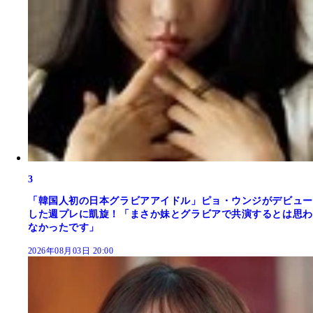
3
「韓国人初の日本グラビアアイドル」ピョ・ウンジがデビュー
した週プレに凱旋！「まさか妹とグラビアで共演するとは思わ
なかったです」
2026年08月03日 20:00