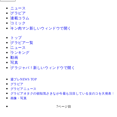
ニュース
グラビア
連載コラム
コミック
キン肉マン
新しいウィンドウで開く
トップ
グラビア一覧
ニュース
ランキング
動画
写真
グラジャパ！
新しいウィンドウで開く
週プレNEWS TOP
グラビア
グラビアニュース
グラビアオタクの頓知気さきなが今最も注目している女のコを大発表！
画像・写真
7ページ目