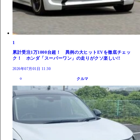
1
累計受注1万1000台超！ 異例の大ヒットEVを徹底チェッ
ク！ ホンダ「スーパーワン」の走りがクソ楽しい!!
2026年07月01日 11:30
クルマ