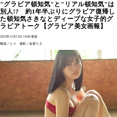
"グラビア頓知気"と"リアル頓知気"は
別人!? 約1年半ぶりにグラビア復帰し
た頓知気さきなとディープな女子的グ
ラビアトーク【グラビア美女画報】
2023年11月11日 18:00 更新
構成／とり 撮影／金髪りさ