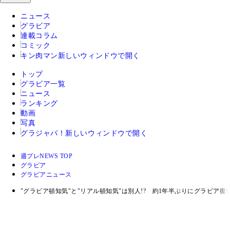
ニュース
グラビア
連載コラム
コミック
キン肉マン
新しいウィンドウで開く
トップ
グラビア一覧
ニュース
ランキング
動画
写真
グラジャパ！
新しいウィンドウで開く
週プレNEWS TOP
グラビア
グラビアニュース
"グラビア頓知気"と"リアル頓知気"は別人!? 約1年半ぶりにグラビ