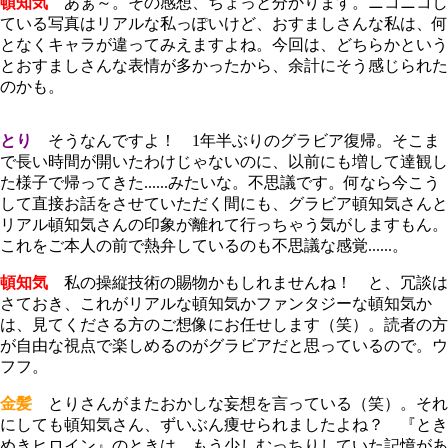
頓知気
あぁ～。その感想、ちょっと分かります。ニコニコし
ている写真はリアルな私っぽいけど、おすましさんな私は、何
となくキャラが違ってみえますよね。今回は、どちらかという
とおすましさんな表情が多かったから、余計にそう感じられた
のかも。
とり
そうなんですよ！ 1年半ぶりのグラビア復帰。そこま
で長い時間が開いたわけじゃないのに、以前にも増して達観し
た様子で帰ってきた......みたいな。不思議です。何なら今こう
して直接お話をさせていただく間にも、グラビア頓知気さんと
リアル頓知気さんの印象が離れて行っちゃう気がしますもん。
これをご本人の前で熱弁しているのも不思議な感覚......。
頓知気
私の操縦技術の賜物かもしれませんね！ と、冗談は
さておき、これがリアルな頓知気かファンタジーな頓知気か
は、見てくださる方のご想像にお任せします（笑）。読者の方
が自由な視点で楽しめるのがグラビアだと思っているので。ウ
フフ。
金髪
とりさんがまたおかしな妄想を言っている（笑）。それ
にしても頓知気さん、ずいぶん痩せられましたよね？ 『とき
めきヒロイン』のときは、もう少しむっちりしていた記憶があ