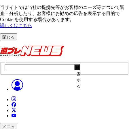
当サイトでは当社の提携先等がお客様のニーズ等について調
査・分析したり、お客様にお勧めの広告を表⽰する⽬的で
Cookie を使⽤する場合があります。
詳しくはこちら
閉じる
検
索
す
る
メニュ