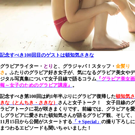
記念すべき100回目のゲストは頓知気さきな
グラビアライター・
とり
と、グラジャパ！スタッフ・
金髪り
さ
。ふたりのグラビア好き女子が、気になるグラビア美女やデ
ジタル写真集について女子目線で語るコラム
『グラビア美女画
報～女子のためのグラビア講座』
。
記念すべき第100回は約1年半ぶりにグラビア復帰した
頓知気さ
きな（とんちき・さきな）
さんと女子トーク！ 女子目線のグ
ラビアトークに花が咲きまくりです。前編では、グラビアを愛
しグラビアに愛された頓知気さんが語るグラビア観、そして、
11月15日から公開がスタートする
「＋Special」
の撮り下ろしに
まつわるエピソードも聞いちゃいました！