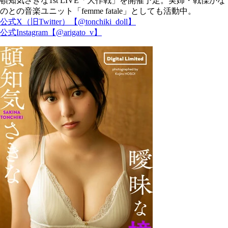
頓知気さきな1st LIVE「大作戦」を開催予定。実姉・戦慄かな
のとの音楽ユニット「femme fatale」としても活動中。
公式X（旧Twitter）【@tonchiki_doll】
公式Instagram【@arigato_v】