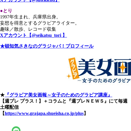
●とり
1997年生まれ、兵庫県出身。
妄想を得意とするグラビアライター。
趣味／散歩、レコード収集
Xアカウント【@seikatsu_tori 】
★頓知気さきなのグラジャパ！プロフィール
★
『グラビア美女画報～女子のためのグラビア講座』
【週プレ プラス！】＋コラムと『週プレＮＥＷＳ』にて毎週
土曜配信
【
https://www.grajapa.shueisha.co.jp/plus
】