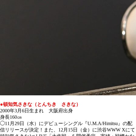
●頓知気さきな（とんちき さきな）
2000年3月6日生まれ 大阪府出身
身長160㎝
◯11月29日（水）にデビューシングル『U.M.A/Himitsu』の配
信リリースが決定！また、12月15日（金）に渋谷WWW Xにて