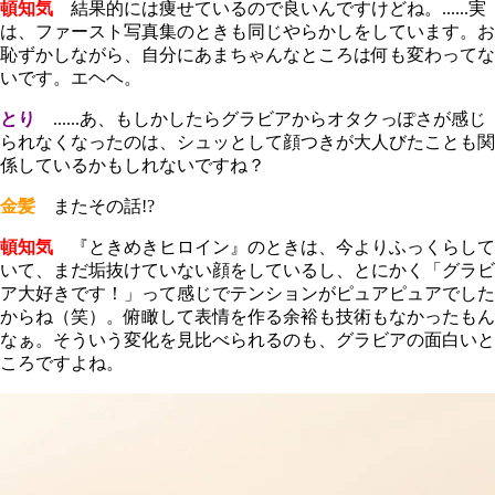
頓知気
結果的には痩せているので良いんですけどね。......実
は、ファースト写真集のときも同じやらかしをしています。お
恥ずかしながら、自分にあまちゃんなところは何も変わってな
いです。エヘヘ。
とり
......あ、もしかしたらグラビアからオタクっぽさが感じ
られなくなったのは、シュッとして顔つきが大人びたことも関
係しているかもしれないですね？
金髪
またその話!?
頓知気
『ときめきヒロイン』のときは、今よりふっくらして
いて、まだ垢抜けていない顔をしているし、とにかく「グラビ
ア大好きです！」って感じでテンションがピュアピュアでした
からね（笑）。俯瞰して表情を作る余裕も技術もなかったもん
なぁ。そういう変化を見比べられるのも、グラビアの面白いと
ころですよね。