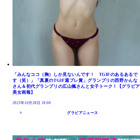
「みんなココ（胸）しか見ないんです！ TGIFのあるあるで
す（笑）」「真夏のTGIF週プレ賞」グランプリの西野かんな
さん＆初代グランプリの広山楓さんと女子トーク！【グラビア
美女画報】
2023年10月28日 18:00
グラビアニュース