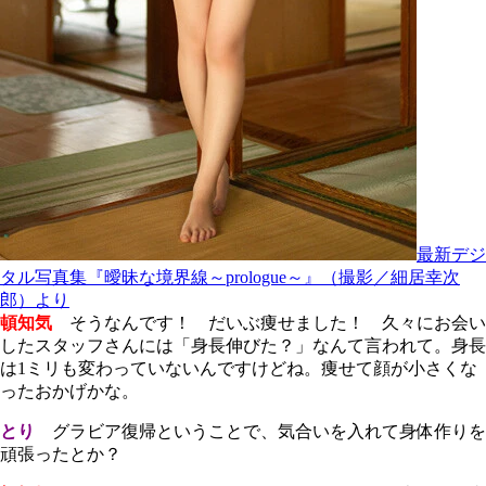
最新デジ
タル写真集『曖昧な境界線～prologue～』（撮影／細居幸次
郎）より
頓知気
そうなんです！ だいぶ痩せました！ 久々にお会い
したスタッフさんには「身長伸びた？」なんて言われて。身長
は1ミリも変わっていないんですけどね。痩せて顔が小さくな
ったおかげかな。
とり
グラビア復帰ということで、気合いを入れて身体作りを
頑張ったとか？