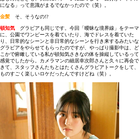
になる」って意識がまるでなかったので（笑）。
金髪
そ、そうなの!?
頓知気
グラビアも同じです。今回「曖昧な境界線」をテーマ
に、公園でワンピースを着ていたり、海でドレスを着ていた
り、日常的なシーンと非日常的なシーンを行き来するみたいな
グラビアをやらせてもらったのですが、やっぱり撮影中は、ど
こかで俯瞰している私が頓知気さきなの体を操縦しているって
感覚でしたから。カメラマンの細居幸次郎さんと久々に再会で
きて、スタッフさんたちとはたくさんグラビアトークをして、
ものすごく楽しいロケだったんですけどね（笑）。