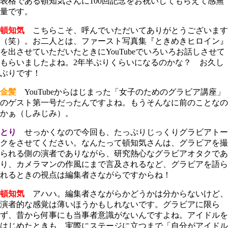
表格である頓知気さんに100回記念をお祝いしてもらえて感無
量です。
頓知気
こちらこそ、呼んでいただいてありがとうございます
（笑）。お二人とは、ファースト写真集『ときめきヒロイン』
を出させていただいたときにYouTubeでいろいろお話しさせて
もらいましたよね。2年半ぶりくらいになるのかな？ お久し
ぶりです！
金髪
YouTubeからはじまった「女子のためのグラビア講座」
のゲスト第一号だったんですよね。もうそんなに前のことなの
かぁ（しみじみ）。
とり
せっかくなので今回も、たっぷりじっくりグラビアトー
クをさせてください。なんたって頓知気さんは、グラビアを撮
られる側の演者でありながら、研究熱心なグラビアオタクであ
り、カメラマンの作風にまで言及されるなど、グラビアを語ら
れるときの視点は編集者さながらですからね！
頓知気
アハハ。編集者さながらかどうかは分からないけど、
演者的な感覚は薄いほうかもしれないです。グラビアに限ら
ず、昔から何事にも当事者意識がないんですよね。アイドルを
はじめたときも、実際にステージに立つまで「自分がアイドル