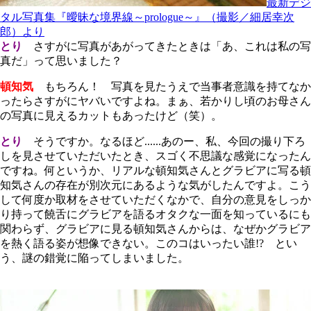
最新デジ
タル写真集『曖昧な境界線～prologue～』（撮影／細居幸次
郎）より
とり
さすがに写真があがってきたときは「あ、これは私の写
真だ」って思いました？
頓知気
もちろん！ 写真を見たうえで当事者意識を持てなか
ったらさすがにヤバいですよね。まぁ、若かりし頃のお母さん
の写真に見えるカットもあったけど（笑）。
とり
そうですか。なるほど......あのー、私、今回の撮り下ろ
しを見させていただいたとき、スゴく不思議な感覚になったん
ですね。何というか、リアルな頓知気さんとグラビアに写る頓
知気さんの存在が別次元にあるような気がしたんですよ。こう
して何度か取材をさせていただくなかで、自分の意見をしっか
り持って饒舌にグラビアを語るオタクな一面を知っているにも
関わらず、グラビアに見る頓知気さんからは、なぜかグラビア
を熱く語る姿が想像できない。このコはいったい誰!? とい
う、謎の錯覚に陥ってしまいました。