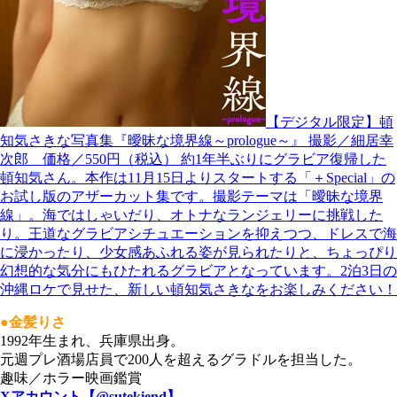
【デジタル限定】頓
知気さきな写真集『曖昧な境界線～prologue～』 撮影／細居幸
次郎 価格／550円（税込） 約1年半ぶりにグラビア復帰した
頓知気さん。本作は11月15日よりスタートする「＋Special」の
お試し版のアザーカット集です。撮影テーマは「曖昧な境界
線」。海ではしゃいだり、オトナなランジェリーに挑戦した
り。王道なグラビアシチュエーションを抑えつつ、ドレスで海
に浸かったり、少女感あふれる姿が見られたりと、ちょっぴり
幻想的な気分にもひたれるグラビアとなっています。2泊3日の
沖縄ロケで見せた、新しい頓知気さきなをお楽しみください！
●金髪りさ
1992年生まれ、兵庫県出身。
元週プレ酒場店員で200人を超えるグラドルを担当した。
趣味／ホラー映画鑑賞
Xアカウント【@sutekiend】