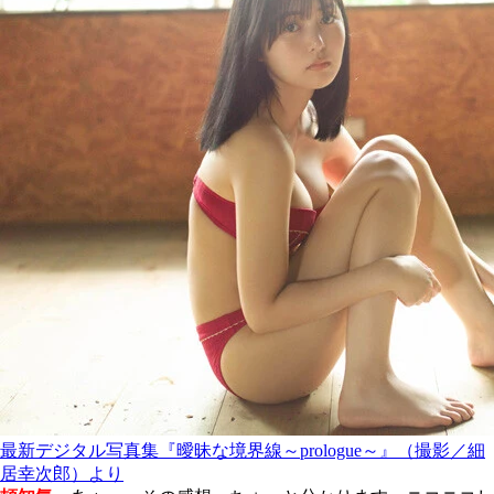
最新デジタル写真集『曖昧な境界線～prologue～』（撮影／細
居幸次郎）より