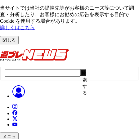
当サイトでは当社の提携先等がお客様のニーズ等について調
査・分析したり、お客様にお勧めの広告を表⽰する⽬的で
Cookie を使⽤する場合があります。
詳しくはこちら
閉じる
検
索
す
る
メニュ