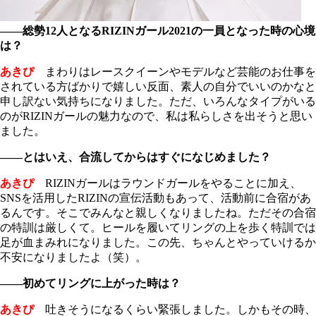
――総勢12人となるRIZINガール2021の一員となった時の心境
は？
あきぴ
まわりはレースクイーンやモデルなど芸能のお仕事を
されている方ばかりで嬉しい反面、素人の自分でいいのかなと
申し訳ない気持ちになりました。ただ、いろんなタイプがいる
のがRIZINガールの魅力なので、私は私らしさを出そうと思い
ました。
――とはいえ、合流してからはすぐになじめました？
あきぴ
RIZINガールはラウンドガールをやることに加え、
SNSを活用したRIZINの宣伝活動もあって、活動前に合宿があ
るんです。そこでみんなと親しくなりましたね。ただその合宿
の特訓は厳しくて。ヒールを履いてリングの上を歩く特訓では
足が血まみれになりました。この先、ちゃんとやっていけるか
不安になりましたよ（笑）。
――初めてリングに上がった時は？
あきぴ
吐きそうになるくらい緊張しました。しかもその時、