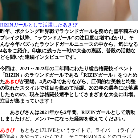
RIZINガールとして活躍したあきぴ
昨年、ボクシング世界戦でラウンドガールを務めた雪平莉左の
ブレイク以降、"ラウンドガール"の注目度は増すばかり。そ
んな今年バズったラウンドガールニュースの中から、気になる
4名をご紹介。印象に残った一戦や大会の裏話、普段の活動な
どを聞いた連続インタビューです。
今回は、2021～2022年の二年間にわたり総合格闘技イベント
「RIZIN」のラウンドガールである「RIZINガール」をつとめ
た
あきぴ
が登場。4児の母でありながら、圧倒的な美貌と均整
の取れたスタイルで注目を集めて活躍。2023年の選考には落選
したものの、現在は格闘技選手としてさまざまな大会に出場。
注目が集まっています！
――あきぴさんは2021年から2年間、RIZINガールとして活動
しましたけど、メンバーになった経緯を教えてください。
あきぴ
もともと17LIVEというサイトで、ライバー（ライブ
配信者）をやっていたんでよ。そこでRIZINさんとのコラボ