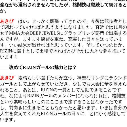
念ながら選出されませんでしたが、格闘技は継続して続けると
か。
あきぴ
はい。せっかく頑張ってきたので、今後は競技者とし
て関わっていければと思うようになりました。直近では11月の
女子MMA大会DEEP JEWELSにグラップリング部門で出場する
んですが、ますます練習を重ね、充実した日々を送っていま
す。いい結果が出せればと思っています。そしていつの日か、
RIZINに選手として出場できればとひそかに大きな夢を抱いて
います！
――改めてRIZINガールの魅力とは？
あきぴ
素晴らしい選手たちが立つ、神聖なリングにラウンド
ガールとして上がらせていただき、少しでも大会に華を添えら
れること。あとは、RIZINの一員として活動できることです
ね。なによりRIZINガールのメンバーにならなければ、格闘技
という素晴らしいものにここまで接することはなかったです
し、前向きに生きることもなかったと思います。いまは自分の
人生を変えてくれたRIZINガールの日々に、とにかく感謝して
います。