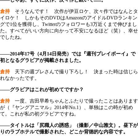
倉持
そうなんです！ 次作が伊豆ロケ、次々作ではなんとタ
イロケ！ しかもそのDVDはAmazonのアイドルDVDランキン
グで1位を獲得し、Twitterのフォロワーも3万近くまで伸びまし
た。すべてがいい方向に向かって不安になるほど（笑）、幸せ
でしたね。
――2014年17号（4月14日発売）では『週刊プレイボーイ』で
初となるグラビアが掲載されました。
倉持
天下の週プレさんで撮り下ろし！ 決まった時は信じら
れなかったです。
――グラビアはこれが初めてですか？
倉持
一度、吉田早希ちゃんとふたりで撮ったことはあります
が（『ヤングアニマル』2014年No.1）、単独はこの時が初め
て。これが私の初グラビアですね。
――タイトルは「尻職人の誘惑」（撮影／中山雅文）。昼下が
りのラブホテルで撮影された、どこか背徳的な内容です。