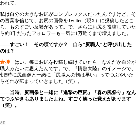
われて。
私は自分の大きなお尻がコンプレックスだったんですけど、そ
の言葉を信じて、お尻の画像をTwitter（現X）に投稿したとこ
ろ、ものすごい反響があって。で、さらにお尻を投稿していた
ら約3千だったフォロワーも一気に1万近くまで増えました。
――すごい！ その頃ですか？ 自ら"尻職人"と呼び出した
のは？
倉持
はい。毎日お尻を投稿し続けていたら、なんだか自分が
職人みたいに思えたんです。で、『情熱大陸』のイメージで、
朝5時に尻画像と一緒に「尻職人の朝は早い」ってつぶやいた
らそれが広まっていきました（笑）。
――当時、尻画像と一緒に「進撃の巨尻」「春の尻祭り」なん
てつぶやきもありましたよね。すごく笑った覚えがあります
（笑）。