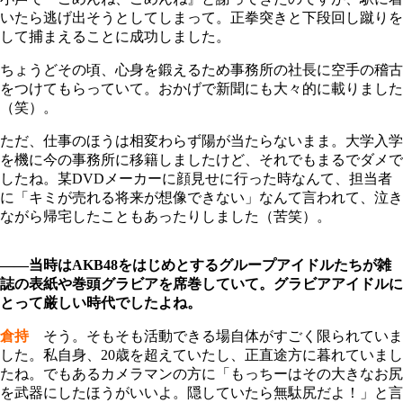
いたら逃げ出そうとしてしまって。正拳突きと下段回し蹴りを
して捕まえることに成功しました。
ちょうどその頃、心身を鍛えるため事務所の社長に空手の稽古
をつけてもらっていて。おかげで新聞にも大々的に載りました
（笑）。
ただ、仕事のほうは相変わらず陽が当たらないまま。大学入学
を機に今の事務所に移籍しましたけど、それでもまるでダメで
したね。某DVDメーカーに顔見せに行った時なんて、担当者
に「キミが売れる将来が想像できない」なんて言われて、泣き
ながら帰宅したこともあったりしました（苦笑）。
――当時はAKB48をはじめとするグループアイドルたちが雑
誌の表紙や巻頭グラビアを席巻していて。グラビアアイドルに
とって厳しい時代でしたよね。
倉持
そう。そもそも活動できる場自体がすごく限られていま
した。私自身、20歳を超えていたし、正直途方に暮れていまし
たね。でもあるカメラマンの方に「もっちーはその大きなお尻
を武器にしたほうがいいよ。隠していたら無駄尻だよ！」と言