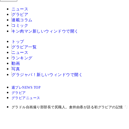
ニュース
グラビア
連載コラム
コミック
キン肉マン
新しいウィンドウで開く
トップ
グラビア一覧
ニュース
ランキング
動画
写真
グラジャパ！
新しいウィンドウで開く
週プレNEWS TOP
グラビア
グラビアニュース
グラドル自画撮り部部長で尻職人。倉持由香が語る初グラビアの記憶「