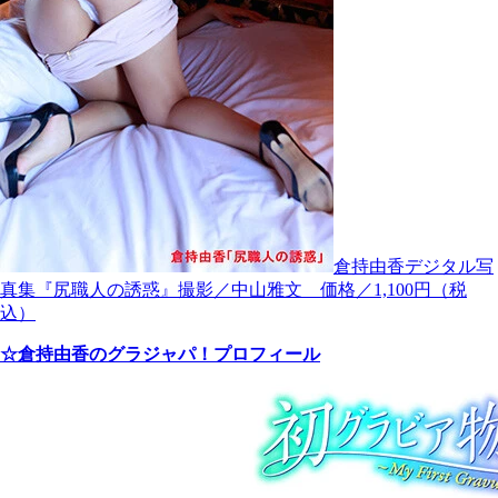
倉持由香デジタル写
真集『尻職人の誘惑』撮影／中山雅文 価格／1,100円（税
込）
☆倉持由香のグラジャパ！プロフィール