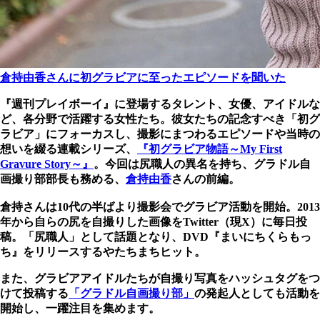
倉持由香さんに初グラビアに至ったエピソードを聞いた
『週刊プレイボーイ』に登場するタレント、女優、アイドルな
ど、各分野で活躍する女性たち。彼女たちの記念すべき「初グ
ラビア」にフォーカスし、撮影にまつわるエピソードや当時の
想いを綴る連載シリーズ、
『初グラビア物語～My First
Gravure Story～』
。今回は尻職人の異名を持ち、グラドル自
画撮り部部長も務める、
倉持由香
さんの前編。
倉持さんは10代の半ばより撮影会でグラビア活動を開始。2013
年から自らの尻を自撮りした画像をTwitter（現X）に毎日投
稿。「尻職人」として話題となり、DVD『まいにちくらもっ
ち』をリリースするやたちまちヒット。
また、グラビアアイドルたちが自撮り写真をハッシュタグをつ
けて投稿する
「グラドル自画撮り部」
の発起人としても活動を
開始し、一躍注目を集めます。