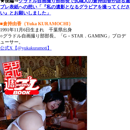
★後編⇒
グラドル自画撮り部部長で尻職人の倉持由香が語る週
プレ表紙への想い「『私の遺影となるグラビアを撮ってくださ
い』とお願いしました」
■倉持由香（Yuka KURAMOCHI）
1991年11月6日生まれ 千葉県出身
○グラドル自画撮り部部長。「G－STAR．GAMING」プロデ
ューサー。
公式X【@yukakuramoti】