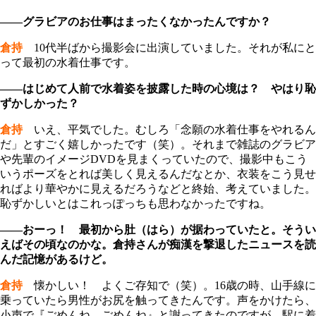
――グラビアのお仕事はまったくなかったんですか？
倉持
10代半ばから撮影会に出演していました。それが私にと
って最初の水着仕事です。
――はじめて人前で水着姿を披露した時の心境は？ やはり恥
ずかしかった？
倉持
いえ、平気でした。むしろ「念願の水着仕事をやれるん
だ」とすごく嬉しかったです（笑）。それまで雑誌のグラビア
や先輩のイメージDVDを見まくっていたので、撮影中もこう
いうポーズをとれば美しく見えるんだなとか、衣装をこう見せ
ればより華やかに見えるだろうなどと終始、考えていました。
恥ずかしいとはこれっぽっちも思わなかったですね。
――おーっ！ 最初から肚（はら）が据わっていたと。そうい
えばその頃なのかな。倉持さんが痴漢を撃退したニュースを読
んだ記憶があるけど。
倉持
懐かしい！ よくご存知で（笑）。16歳の時、山手線に
乗っていたら男性がお尻を触ってきたんです。声をかけたら、
小声で『ごめんね、ごめんね』と謝ってきたのですが、駅に着