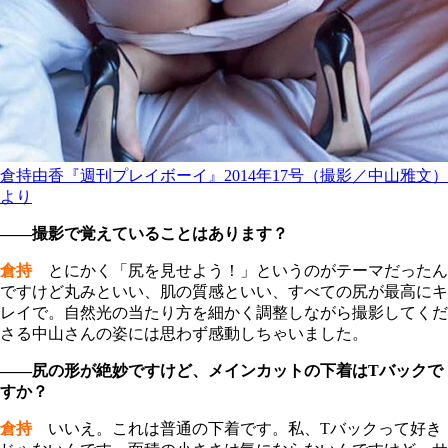
倉持由香『週刊プレイボーイ』2014年17号（撮影／中山雅文）
より
――撮影で覚えていることはあります？
倉持
とにかく「尻を見せよう！」というのがテーマだったん
ですけど丸みといい、肌の質感といい、すべての尻が最高にキ
レイで。自然光の当たり方を細かく調整しながら撮影してくだ
さる中山さんの姿には思わず感動しちゃいました。
――尻の形が絶妙ですけど、メインカットの下着はTバックで
すか？
倉持
いいえ。これは普通の下着です。私、Tバックって好き