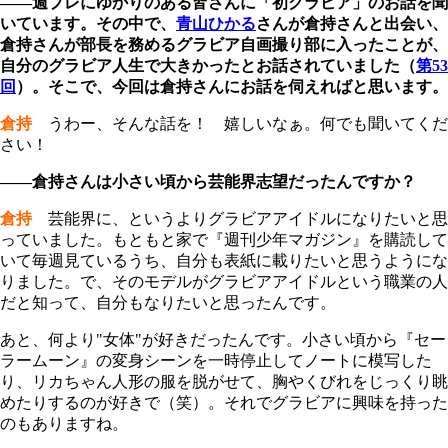
――週プレにゆかりのある皆さんに「初グラビア」のお話を聞
いています。その中で、
青山ひかる
さんが倉持さんと出会い、
倉持さんが部長を務めるグラビア自画撮り部に入ったことが、
自分のグラビア人生で大きかったとお話されていました（
第53
回
）。そこで、今回は倉持さんにお話を伺えればと思います。
倉持
うわー、そんな話を！ 嬉しいなぁ。何でも聞いてくだ
さい！
――倉持さんは小さい頃から芸能界志望だったんですか？
倉持
芸能界に、というよりグラビアアイドルになりたいと思
っていました。もともと家で『週刊少年マガジン』を購読して
いて毎週見ているうち、自分も表紙に載りたいと思うようにな
りました。で、そのモデルがグラビアアイドルという職業の人
だと知って、自分もなりたいと思ったんです。
あと、何より"女体"が好きだったんです。小さい頃から『セー
ラームーン』の変身シーンを一時停止してノートに模写した
り、リカちゃん人形の服を脱がせて、胸やくびれをじっくり眺
めたりするのが好きで（笑）。それでグラビアに興味を持った
のもありますね。