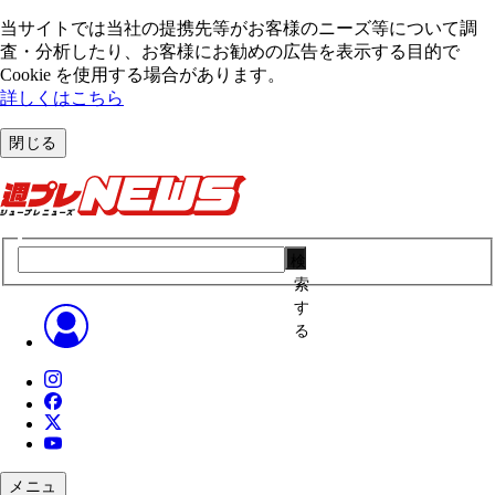
当サイトでは当社の提携先等がお客様のニーズ等について調
査・分析したり、お客様にお勧めの広告を表⽰する⽬的で
Cookie を使⽤する場合があります。
詳しくはこちら
閉じる
検
索
す
る
メニュ