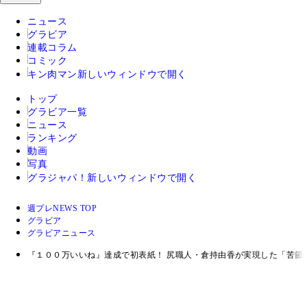
ニュース
グラビア
連載コラム
コミック
キン肉マン
新しいウィンドウで開く
トップ
グラビア一覧
ニュース
ランキング
動画
写真
グラジャパ！
新しいウィンドウで開く
週プレNEWS TOP
グラビア
グラビアニュース
『１００万いいね』達成で初表紙！ 尻職人・倉持由香が実現した「苦節