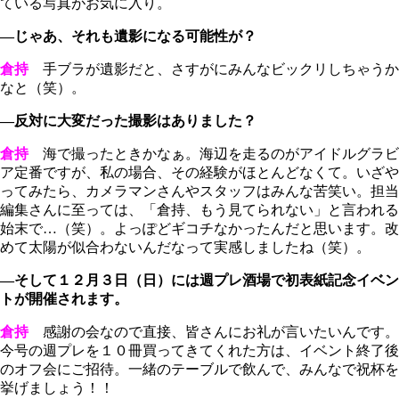
ている写真がお気に入り。
―じゃあ、それも遺影になる可能性が？
倉持
手ブラが遺影だと、さすがにみんなビックリしちゃうか
なと（笑）。
―反対に大変だった撮影はありました？
倉持
海で撮ったときかなぁ。海辺を走るのがアイドルグラビ
ア定番ですが、私の場合、その経験がほとんどなくて。いざや
ってみたら、カメラマンさんやスタッフはみんな苦笑い。担当
編集さんに至っては、「倉持、もう見てられない」と言われる
始末で…（笑）。よっぽどギコチなかったんだと思います。改
めて太陽が似合わないんだなって実感しましたね（笑）。
―そして１２月３日（日）には週プレ酒場で初表紙記念イベン
トが開催されます。
倉持
感謝の会なので直接、皆さんにお礼が言いたいんです。
今号の週プレを１０冊買ってきてくれた方は、イベント終了後
のオフ会にご招待。一緒のテーブルで飲んで、みんなで祝杯を
挙げましょう！！