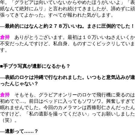
年。「グラビアは向いていないからやめたほうがいいよ」「表
紙なんて絶対にムリ」と言われ続けてきましたが、諦めずに頑
張ってきてよかった。すべてが報われた気がします。
―最終的にはなんと約２７８万いいね。まさに圧倒的でした！
倉持
ありがとうございます。最初は１０万いいねさえいくか
不安だったんですけど、私自身、ものすごくビックリしていま
す。
■手ブラ写真が遺影になるかも？
―表紙のロケは沖縄で行なわれました。いつもと意気込みが違
ったんじゃない？
倉持
そもそも、グラビアオンリーのロケで飛行機に乗るのは
初めてで…。前日はベッドに入ってもソワソワ。興奮しすぎて
眠れませんでした。今回のカメラマンは西條彰仁さんだったん
ですけど、「私の遺影を撮ってください」ってお願いしました
（笑）。
―遺影って……？