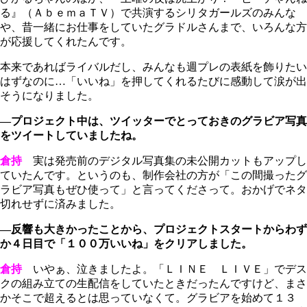
る』（ＡｂｅｍａＴＶ）で共演するシリタガールズのみんな
や、昔一緒にお仕事をしていたグラドルさんまで、いろんな方
が応援してくれたんです。
本来であればライバルだし、みんなも週プレの表紙を飾りたい
はずなのに…「いいね」を押してくれるたびに感動して涙が出
そうになりました。
―プロジェクト中は、ツイッターでとっておきのグラビア写真
をツイートしていましたね。
倉持
実は発売前のデジタル写真集の未公開カットもアップし
ていたんです。というのも、制作会社の方が「この間撮ったグ
ラビア写真もぜひ使って」と言ってくださって。おかげでネタ
切れせずに済みました。
―反響も大きかったことから、プロジェクトスタートからわず
か４日目で「１００万いいね」をクリアしました。
倉持
いやぁ、泣きましたよ。「ＬＩＮＥ ＬＩＶＥ」でデス
クの組み立ての生配信をしていたときだったんですけど、まさ
かそこで超えるとは思っていなくて。グラビアを始めて１３