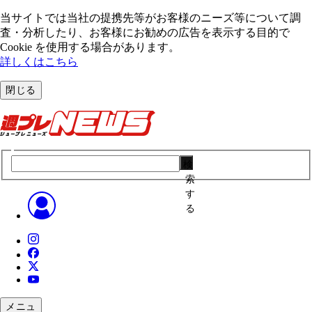
当サイトでは当社の提携先等がお客様のニーズ等について調
査・分析したり、お客様にお勧めの広告を表⽰する⽬的で
Cookie を使⽤する場合があります。
詳しくはこちら
閉じる
検
索
す
る
メニュ