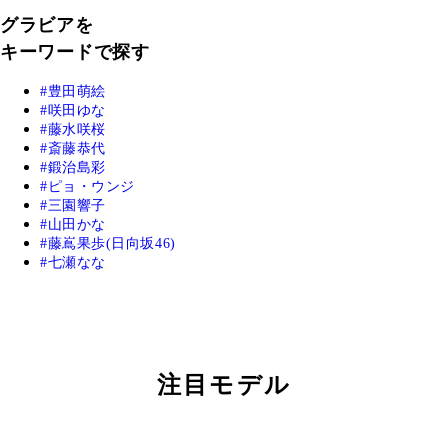
グラビアを
キーワードで探す
豊田萌絵
咲田ゆな
藤水咲桜
斎藤恭代
鍛治島彩
ピョ・ウンジ
三園響子
山田かな
藤嶌果歩(日向坂46)
七瀬なな
注目モデル