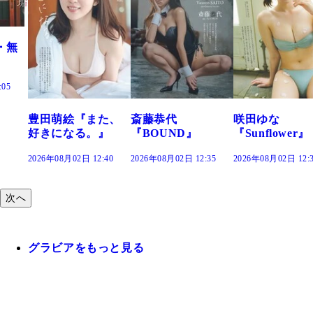
た、
斎藤恭代
咲田ゆな
藤水咲桜『花
』
『BOUND』
『Sunflower』
だまり』
:40
2026年08月02日 12:35
2026年08月02日 12:30
2026年08月02日 12:
次へ
グラビアをもっと見る