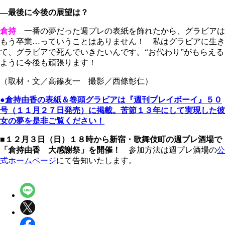
―最後に今後の展望は？
倉持
一番の夢だった週プレの表紙を飾れたから、グラビアは
もう卒業…っていうことはありません！ 私はグラビアに生き
て、グラビアで死んでいきたいんです。“お代わり”がもらえる
ように今後も頑張ります！
（取材・文／高篠友一 撮影／西條彰仁）
●
倉持由香
の表紙＆巻頭グラビアは『週刊プレイボーイ』５０
号（１１月２７日発売）に掲載。苦節１３年にして実現した彼
女の夢を是非ご覧ください！
■１２月３日（日）１８時から新宿・歌舞伎町の週プレ酒場で
「倉持由香 大感謝祭」を開催！
参加方法は週プレ酒場の
公
式ホームページ
にて告知いたします。