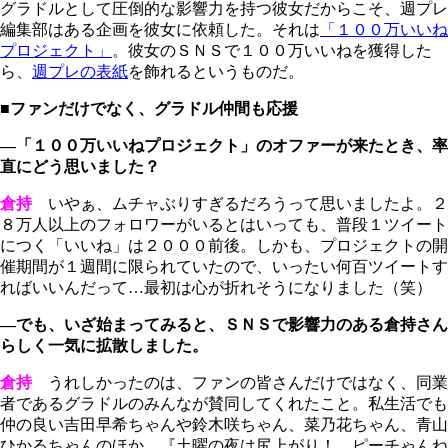
グラドルとして圧倒的な影響力を持つ彼女だからこそ、週プレ
編集部はある企画を彼女に依頼した。それは
「１００万いいね
プロジェクト」
。彼女のＳＮＳで１００万いいねを獲得した
ら、
週プレの表紙
を飾れるというものだ。
■ファンだけでなく、グラドル仲間も応援
―「１００万いいねプロジェクト」のオファーが来たとき、率
直にどう思いました？
倉持
いやぁ、ムチャぶりすぎるだろうって思いましたよ。２
８万人以上のフォロワーがいるとはいっても、普段１ツイート
につく「いいね」は２０００前後。しかも、プロジェクトの開
催期間が１週間に限られていたので、いったい何百ツイートす
ればいいんだって…最初は心が折れそうになりました（笑）
―でも、いざ始まってみると、ＳＮＳで影響力のある倉持さん
らしく一気に拡散しました。
倉持
うれしかったのは、ファンの皆さんだけではなく、同業
者であるグラドルのみんなが賛同してくれたこと。私生活でも
仲の良い吉田早希ちゃんや鈴木咲ちゃん、菜乃花ちゃん、青山
ひかるちゃんのほか、『土曜の夜は尻上がり！ ピーチゃんね