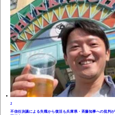
2
不信任決議による失職から復活も兵庫県・斉藤知事への批判が