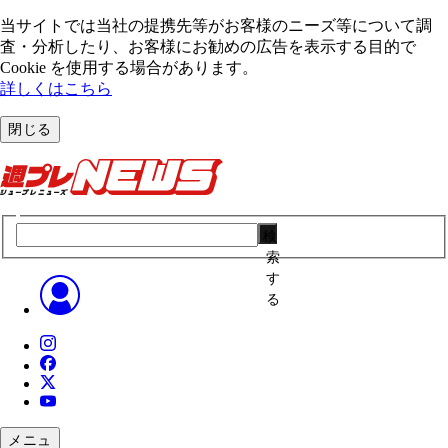
当サイトでは当社の提携先等がお客様のニーズ等について調
査・分析したり、お客様にお勧めの広告を表⽰する⽬的で
Cookie を使⽤する場合があります。
詳しくはこちら
閉じる
検
索
す
る
メニュ