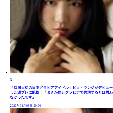
3
「韓国人初の日本グラビアアイドル」ピョ・ウンジがデビュー
した週プレに凱旋！「まさか妹とグラビアで共演するとは思わ
なかったです」
2026年08月03日 20:00