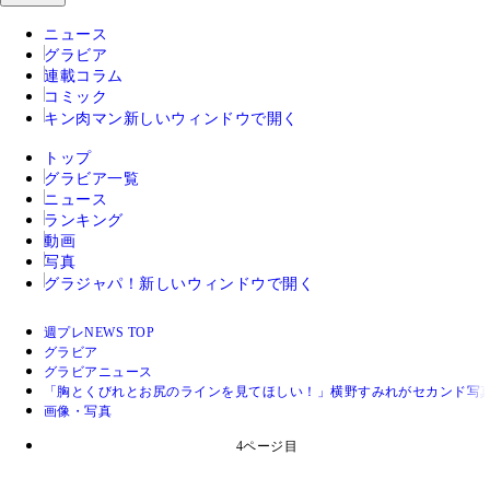
ニュース
グラビア
連載コラム
コミック
キン肉マン
新しいウィンドウで開く
トップ
グラビア一覧
ニュース
ランキング
動画
写真
グラジャパ！
新しいウィンドウで開く
週プレNEWS TOP
グラビア
グラビアニュース
「胸とくびれとお尻のラインを見てほしい！」横野すみれがセカンド写真集
画像・写真
4ページ目