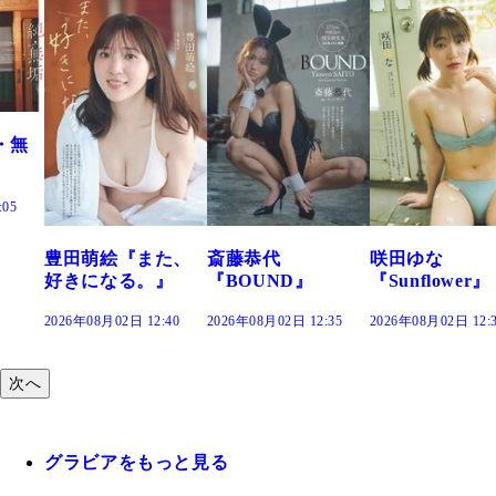
た、
斎藤恭代
咲田ゆな
藤水咲桜『花
』
『BOUND』
『Sunflower』
だまり』
:40
2026年08月02日 12:35
2026年08月02日 12:30
2026年08月02日 12:
次へ
グラビアをもっと見る