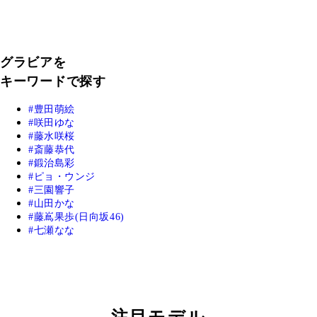
グラビアを
キーワードで探す
豊田萌絵
咲田ゆな
藤水咲桜
斎藤恭代
鍛治島彩
ピョ・ウンジ
三園響子
山田かな
藤嶌果歩(日向坂46)
七瀬なな
注目モデル