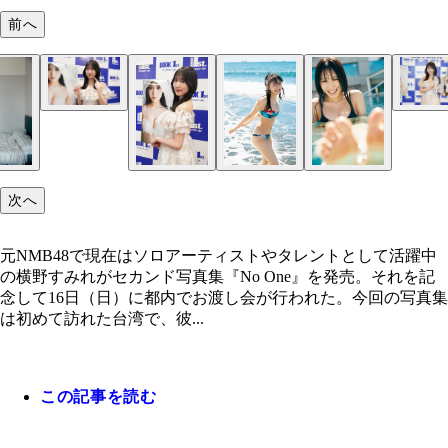
前へ
横野すみれ
横野すみれ
横野すみれ
横野すみれ
横野すみれ
横野すみれ
次へ
元NMB48で現在はソロアーティストやタレントとして活躍中
の横野すみれがセカンド写真集『No One』を発売。それを記
念して16日（日）に都内でお渡し会が行われた。今回の写真集
は初めて訪れた台湾で、彼...
この記事を読む