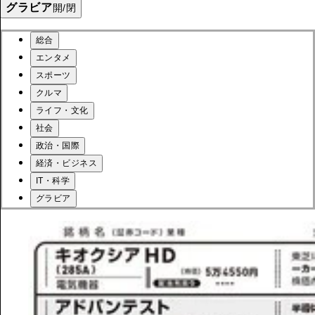
グラビア
開/閉
総合
エンタメ
スポーツ
クルマ
ライフ・文化
社会
政治・国際
経済・ビジネス
IT・科学
グラビア