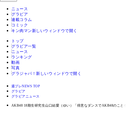
ニュース
グラビア
連載コラム
コミック
キン肉マン
新しいウィンドウで開く
トップ
グラビア一覧
ニュース
ランキング
動画
写真
グラジャパ！
新しいウィンドウで開く
週プレNEWS TOP
グラビア
グラビアニュース
AKB48 18期生研究生山口結愛（ゆい）「得意なダンスでAKB48のこ