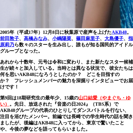
2005年（平成17年）12月8日に秋葉原で産声を上げた
AKB48
。
前田敦子
、
高橋みなみ
、
小嶋陽菜
、
篠田麻里子
、
大島優子
、
指
原莉乃
ら数々のスターを生み出し、誰もが知る国民的アイドル
グループとなった。
あれから十数年、元号は令和に変わり、また新たなスター候補
生が続々と加入している。当時とは異なる状況で、彼女たちは
何を思いAKB48になろうとしたのか？ どこを目指すの
か？ フレッシュメンバーの魅力を深掘りインタビューでお届
けです！
第9回は18期研究生の最年少、15歳の
山口結愛（やまぐち・ゆ
い）
。先日、放送された『音楽の日2024』（TBS系）で
AKB48グループの代表のひとりしてダンスバトルを行ない、
注目を浴びたメンバー。前編では長崎での学生時代の話を聞き
ましたが、後編はAKB48に入ってから、東京で驚いたこと
や、今後の夢などを語ってもらいました。