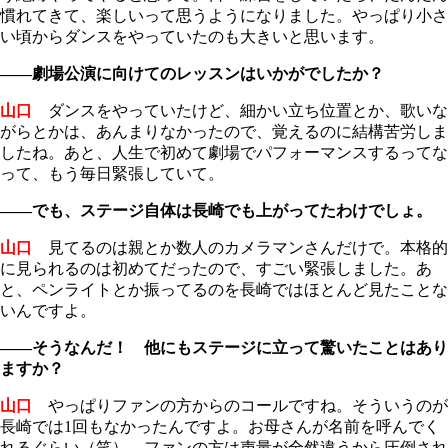
慣れてきて、楽しいって思うようになりました。やっぱり小さ
い頃からダンスをやっていたのも大きいと思います。
――劇場公演に向けてのレッスンはいかがでしたか？
山口
ダンスをやっていたけど、細かい立ち位置とか、歌いな
がらとかは、あんまりなかったので、覚えるのに結構苦労しま
したね。あと、人生で初めて劇場でパフォーマンスするってな
って、もう毎日緊張していて。
――でも、ステージ自体は長崎でも上がってたわけでしょ。
山口
見てるのは親とか数人のカメラマンさんだけで。本格的
に見られるのは初めてだったので、すごい緊張しました。あ
と、ペンライトとか振ってるのを長崎ではほとんど見たことな
いんですよ。
――そうなんだ！ 他にもステージに立って驚いたことはあり
ますか？
山口
やっぱりファンの方からのコールですね。そういうのが
長崎では1回もなかったんですよ。お母さんが名前を呼んでく
れるぐらい（笑）。ファンの方は声量が全然違うから圧倒され