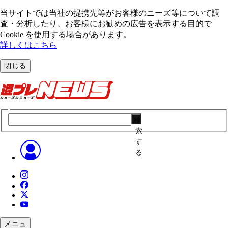
当サイトでは当社の提携先等がお客様のニーズ等について調
査・分析したり、お客様にお勧めの広告を表⽰する⽬的で
Cookie を使⽤する場合があります。
詳しくはこちら
閉じる
検
索
す
る
メニュ