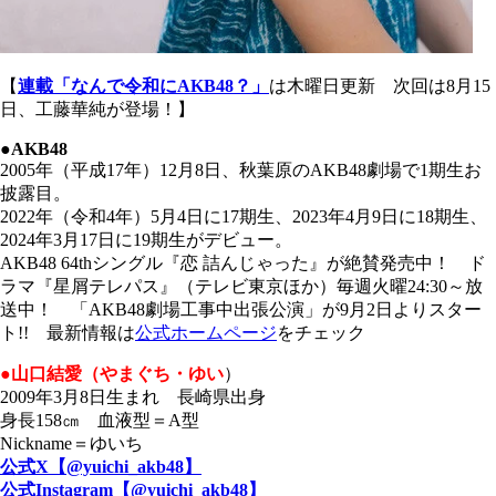
【
連載「なんで令和にAKB48？」
は木曜日更新 次回は8月15
日、工藤華純が登場！】
●AKB48
2005年（平成17年）12月8日、秋葉原のAKB48劇場で1期生お
披露目。
2022年（令和4年）5月4日に17期生、2023年4月9日に18期生、
2024年3月17日に19期生がデビュー。
AKB48 64thシングル『恋 詰んじゃった』が絶賛発売中！ ド
ラマ『星屑テレパス』（テレビ東京ほか）毎週火曜24:30～放
送中！ 「AKB48劇場工事中出張公演」が9月2日よりスター
ト!! 最新情報は
公式ホームページ
をチェック
●山口結愛（やまぐち・ゆい
）
2009年3月8日生まれ 長崎県出身
身長158㎝ 血液型＝A型
Nickname＝ゆいち
公式X【@yuichi_akb48】
公式Instagram【@yuichi_akb48】