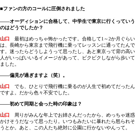
■ファンの方のコールに圧倒されました
――オーディションに合格して、中学生で東京に行くっていう
のはどうでしたか？
山口
最初はめっちゃ怖かったです。合格して1～2か月ぐらい
は、長崎から東京まで飛行機に乗ってレッスンに通ってたんで
す。迷ったらどうしようって思ったし、あと東京って背の高い
人がいっぱいいるイメージがあって、ビクビクしながら歩いて
ました。
――偏見が過ぎますよ（笑）。
山口
でも、ひとりで飛行機に乗るのが人生で初めてだったん
ですよ。だから色々不安でした。
――初めて同期と会った時の印象は？
山口
周りがみんな年上でお姉さんだったから、めっちゃ迷惑
かけそうだなって思ったり。いつもみたいに暴れたら怒られそ
うとか。あと、この人たち絶対に公園に行かないやんって。