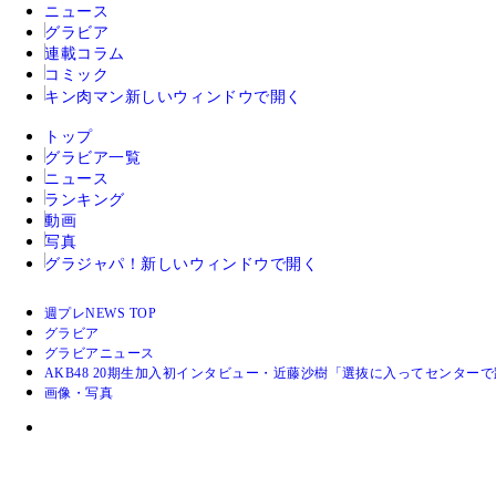
ニュース
グラビア
連載コラム
コミック
キン肉マン
新しいウィンドウで開く
トップ
グラビア一覧
ニュース
ランキング
動画
写真
グラジャパ！
新しいウィンドウで開く
週プレNEWS TOP
グラビア
グラビアニュース
AKB48 20期生加入初インタビュー・近藤沙樹「選抜に入ってセンター
画像・写真