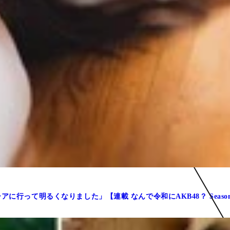
に行って明るくなりました」【連載 なんで令和にAKB48？ Seaso