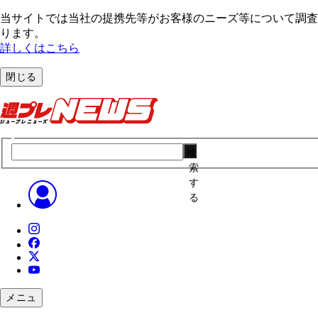
当サイトでは当社の提携先等がお客様のニーズ等について調査・
ります。
詳しくはこちら
閉じる
検
索
す
る
メニュ