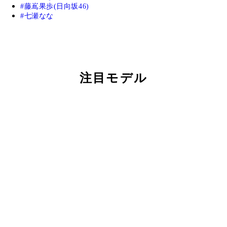
藤嶌果歩(日向坂46)
七瀬なな
注目モデル