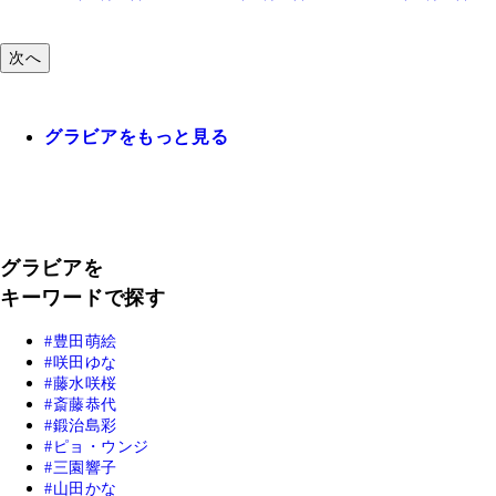
次へ
グラビアをもっと見る
グラビアを
キーワードで探す
豊田萌絵
咲田ゆな
藤水咲桜
斎藤恭代
鍛治島彩
ピョ・ウンジ
三園響子
山田かな