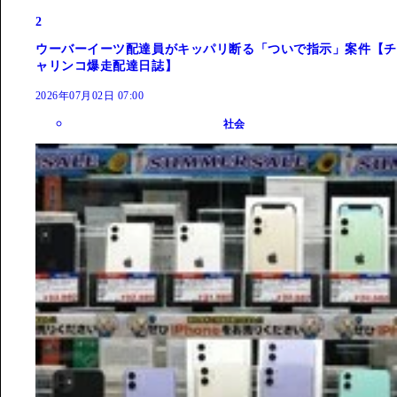
2
ウーバーイーツ配達員がキッパリ断る「ついで指示」案件【チ
ャリンコ爆走配達日誌】
2026年07月02日 07:00
社会