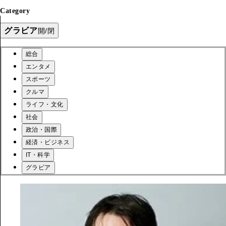
Category
グラビア
開/閉
総合
エンタメ
スポーツ
クルマ
ライフ・文化
社会
政治・国際
経済・ビジネス
IT・科学
グラビア