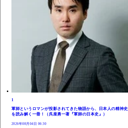
1
軍師というロマンが投影されてきた物語から、日本人の精神史
を読み解く一冊！（呉座勇一著『軍師の日本史』）
2026年08月04日 06:30