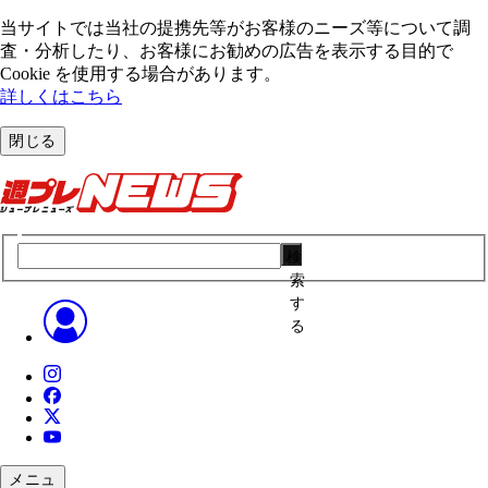
当サイトでは当社の提携先等がお客様のニーズ等について調
査・分析したり、お客様にお勧めの広告を表⽰する⽬的で
Cookie を使⽤する場合があります。
詳しくはこちら
閉じる
検
索
す
る
メニュ