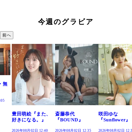
今週のグラビア
前へ
た、
斎藤恭代
咲田ゆな
藤水咲桜『花
』
『BOUND』
『Sunflower』
だまり』
:40
2026年08月02日 12:35
2026年08月02日 12:30
2026年08月02日 12: