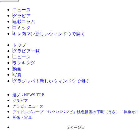
ニュース
グラビア
連載コラム
コミック
キン肉マン
新しいウィンドウで開く
トップ
グラビア一覧
ニュース
ランキング
動画
写真
グラジャパ！
新しいウィンドウで開く
週プレNEWS TOP
グラビア
グラビアニュース
アイドルグループ「#ババババンビ」桃色担当の宇咲（うさ）「体重が
画像・写真
3ページ目