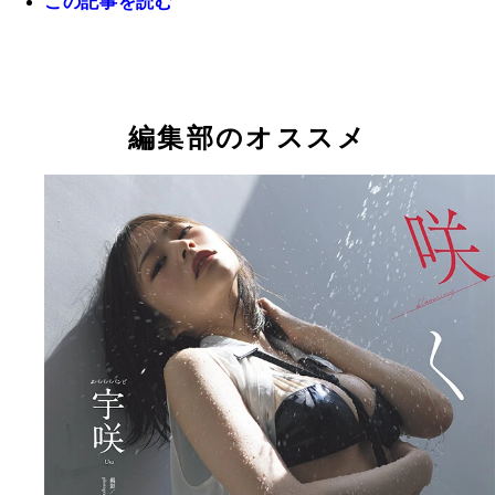
この記事を読む
『週刊プレイボーイ』のグラビアに登場した宇咲
編集部のオススメ
【デジタル限定】宇咲写真集『荒野に咲く』 (C)
宇咲デジタル写真集『荒野に咲く』 撮影／佐藤
之／週刊プレイボーイ
価格／1100円（税込）