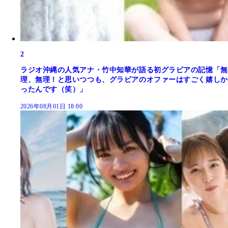
2
ラジオ沖縄の人気アナ・竹中知華が語る初グラビアの記憶「無
理、無理！と思いつつも、グラビアのオファーはすごく嬉しか
ったんです（笑）」
2026年08月01日 18:00