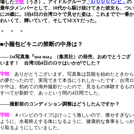
場した
宇咲
（うさ）。アイドルグループ
「#ババババンビ」
の
最年少メンバーとして、10代から駆け抜けてきた彼女も、つい
に20歳に。3泊4日の台湾ロケで見せた姿は、これまでで一番か
わいくて、輝いていて、そしてSEXYだった。
＊ ＊ ＊
■小籠包ビキニの禁断の中身は？
――1st写真集『usa usa』（集英社）の発売、おめでとうござ
います！ 台湾3泊4日のロケはいかがでした？
宇咲
ありがとうございます。写真集は芸能を始めたときから
の夢だったので、実現できて本当にうれしかったです。台湾ロ
ケ中は、初めての海外撮影だったので、見るもの体験するもの
すべてが新鮮で、あっという間の4日間でした。
――撮影前のコンディション調整はどうしたんですか？
宇咲
＃バンビのライブはけっこう激しいので、痩せすぎない
ように、水着映えする体になるように、健康的な食事をしっか
り取るようにしていました。