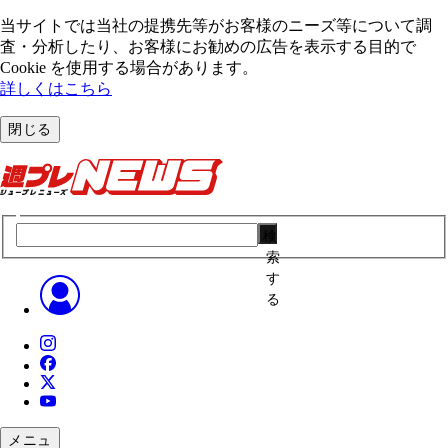
当サイトでは当社の提携先等がお客様のニーズ等について調
査・分析したり、お客様にお勧めの広告を表⽰する⽬的で
Cookie を使⽤する場合があります。
詳しくはこちら
閉じる
検
索
す
る
メニュ