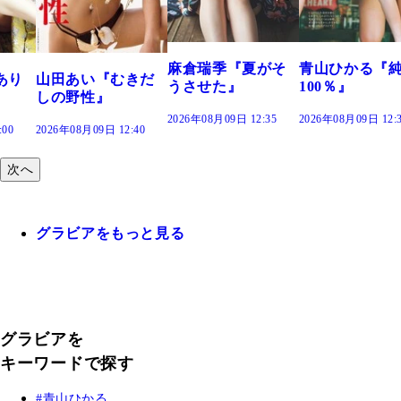
2
麻倉瑞季『夏がそ
青山ひかる『純度
山田あい『むきだ
うさせた』
100％』
しの野性』
2026年08月09日 12:35
2026年08月09日 12:30
2026年08月09日 12:40
次へ
グラビアをもっと見る
グラビアを
キーワードで探す
青山ひかる