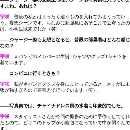
すよね。あれは？
宇咲
普段の私とはまったく違うものを入れてみようってい
う、妄想シーンです。ちなみに勉強机にあそこまで近寄ったの
は、小学生以来でした（笑）。
――ジャージー姿も妄想となると、普段の部屋着はどんな感じ
なの？
宇咲
＃バンビのメンバーの生誕TシャツやグッズTシャツを
着ています。
――コンビニに行くときも？
宇咲
私が＃バンビグッズを身にまとっていると、さすがに主
張が強すぎるので着替えて行っています（笑）。
――写真集では、チャイナドレス風の水着も印象的でした。
宇咲
スタイリストさんが今回の撮影のために手作りしてくれ
たもので、ビキニのトップが小籠包になっていて中が開くんで
すよ。