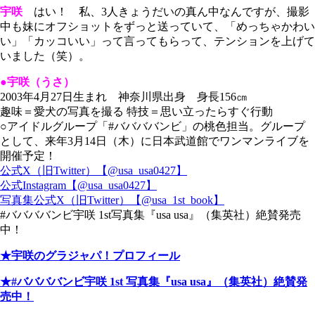
宇咲
はい！ 私、3人きょうだいの真ん中なんですが、撮影
中も妹にオフショットをずっと送っていて、「めっちゃかわい
い」「カッコいい」って言ってもらって、テンションを上げて
いました（笑）。
●宇咲（うさ）
2003年4月27日生まれ 神奈川県出身 身長156㎝
趣味＝愛犬の写真を撮る 特技＝思い立ったらすぐ行動
○アイドルグループ「#ババババンビ」の桃色担当。グループ
として、来年3月14日（木）に日本武道館でワンマンライブを
開催予定！
公式X（旧Twitter）【@usa_usa0427】
公式Instagram【@usa_usa0427】
写真集公式X（旧Twitter）【@usa_1st_book】
#ババババンビ宇咲 1st写真集『usa usa』（集英社）絶賛発売
中！
★宇咲のグラジャパ！プロフィール
★#ババババンビ宇咲 1st 写真集『usa usa』（集英社）絶賛発
売中！