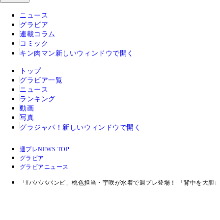
ニュース
グラビア
連載コラム
コミック
キン肉マン
新しいウィンドウで開く
トップ
グラビア一覧
ニュース
ランキング
動画
写真
グラジャパ！
新しいウィンドウで開く
週プレNEWS TOP
グラビア
グラビアニュース
「#ババババンビ」桃色担当・宇咲が水着で週プレ登場！ 「背中を大胆