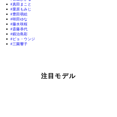
真田まこと
栗原もみじ
豊田萌絵
咲田ゆな
藤水咲桜
斎藤恭代
鍛治島彩
ピョ・ウンジ
三園響子
注目モデル