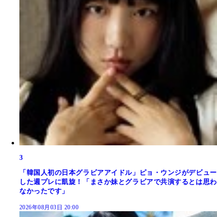
3
「韓国人初の日本グラビアアイドル」ピョ・ウンジがデビュー
した週プレに凱旋！「まさか妹とグラビアで共演するとは思わ
なかったです」
2026年08月03日 20:00