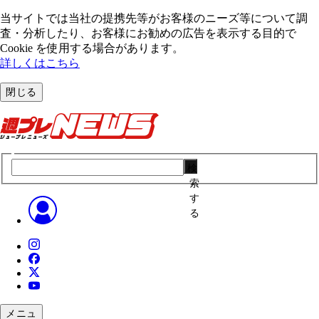
当サイトでは当社の提携先等がお客様のニーズ等について調
査・分析したり、お客様にお勧めの広告を表⽰する⽬的で
Cookie を使⽤する場合があります。
詳しくはこちら
閉じる
検
索
す
る
メニュ