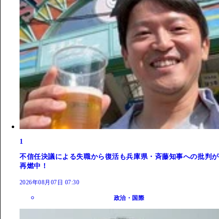
1
不信任決議による失職から復活も兵庫県・斉藤知事への批判が
再燃中！
2026年08月07日 07:30
政治・国際