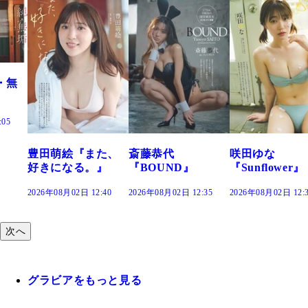
た、
斎藤恭代
咲田ゆな
藤水咲桜『花
』
『BOUND』
『Sunflower』
だまり』
:40
2026年08月02日 12:35
2026年08月02日 12:30
2026年08月02日 12:
次へ
グラビアをもっと見る