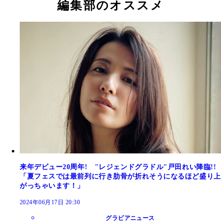
編集部のオススメ
中村静香デジタル写真集『会社の先輩とふたりっき
熊田曜子デジタル写真集『昭和に生まれて』／撮影
熊田曜子デジタル写真集『昭和に生まれて』／撮影
で』／撮影：岡本武志
藤裕之
藤裕之
来年デビュー20周年! "レジェンドグラドル"戸田れい降臨!!
「夏フェスでは最前列に行き肋骨が折れそうになるほど盛り上
がっちゃいます！」
2024年06月17日 20:30
グラビアニュース