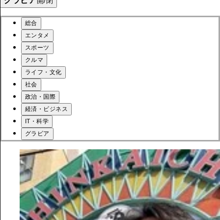
グラビア
開/閉
総合
エンタメ
スポーツ
クルマ
ライフ・文化
社会
政治・国際
経済・ビジネス
IT・科学
グラビア