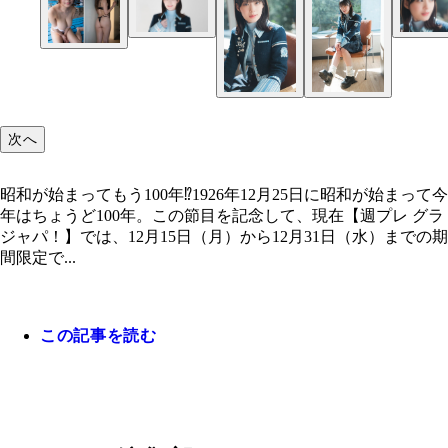
花井美理デジタル写真集『レジェンドの帰還』／撮
戸田れいデジタル写真集『甘い夢のように』／撮影
中村静香デジタル写真集『会社の先輩とふたりっき
小塚毅之
村和孝
で』／撮影：岡本武志
昭和が始まってもう100年⁉
次へ
昭和が始まってもう100年⁉1926年12月25日に昭和が始まって今
年はちょうど100年。この節目を記念して、現在【週プレ グラ
ジャパ！】では、12月15日（月）から12月31日（水）までの期
間限定で...
この記事を読む
花井美理デジタル写真集『レジェンドの帰還』／撮
戸田れいデジタル写真集『甘い夢のように』／撮影
小塚毅之
村和孝