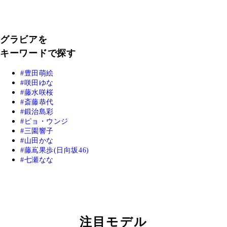
グラビアを
キーワードで探す
豊田萌絵
咲田ゆな
藤水咲桜
斎藤恭代
鍛治島彩
ピョ・ウンジ
三園響子
山田かな
藤嶌果歩(日向坂46)
七瀬なな
注目モデル