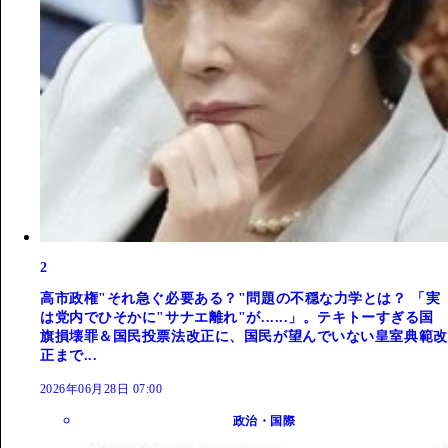
2
高市政権"それ急ぐ必要ある？"問題の不穏な力学とは？ 「実
は党内でひそかに"サナエ離れ"が......」。テキトーすぎる国
旗損壊罪＆国民投票法改正に、国民が望んでいない皇室典範改
正まで...
2026年06月28日 07:00
政治・国際