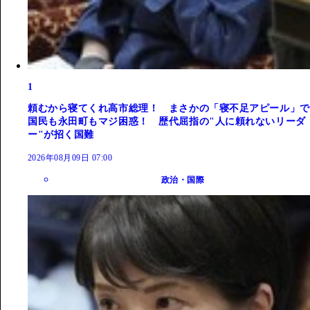
1
頼むから寝てくれ高市総理！ まさかの「寝不足アピール」で
国民も永田町もマジ困惑！ 歴代屈指の"人に頼れないリーダ
ー"が招く国難
2026年08月09日 07:00
政治・国際