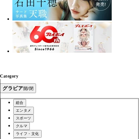
Category
グラビア
開/閉
総合
エンタメ
スポーツ
クルマ
ライフ・文化