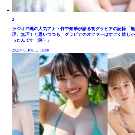
2
ラジオ沖縄の人気アナ・竹中知華が語る初グラビアの記憶「無
理、無理！と思いつつも、グラビアのオファーはすごく嬉しか
ったんです（笑）」
2026年08月01日 18:00