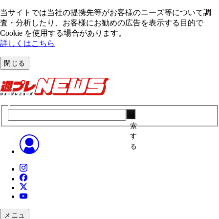
当サイトでは当社の提携先等がお客様のニーズ等について調
査・分析したり、お客様にお勧めの広告を表⽰する⽬的で
Cookie を使⽤する場合があります。
詳しくはこちら
閉じる
検
索
す
る
メニュ