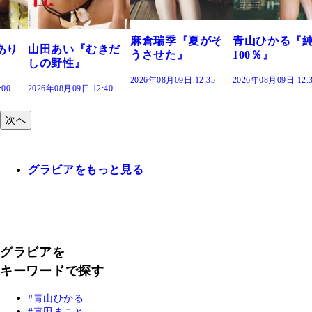
2026年08月09日 12:
麻倉瑞季『夏がそ
青山ひかる『純度
きだ
うさせた』
100％』
2026年08月09日 12:35
2026年08月09日 12:30
:40
次へ
グラビアをもっと見る
グラビアを
キーワードで探す
青山ひかる
真田まこと