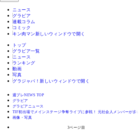
ニュース
グラビア
連載コラム
コミック
キン肉マン
新しいウィンドウで開く
トップ
グラビア一覧
ニュース
ランキング
動画
写真
グラジャパ！
新しいウィンドウで開く
週プレNEWS TOP
グラビア
グラビアニュース
TIF初出場でメインステージ争奪ライブに参戦！ 元社会人メンバーが多い
画像・写真
3ページ目