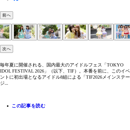
前へ
お茶の水女子大卒の高学歴リーダー・あみちゃ（琴
面倒見が良くてしっかり者・れなしゃん（坂井）「
黒髪ロングの王道アイドル・こっちゃん（立花）「
SNSの映え写真担当・あやか（神木）「小さい頃は
意外とサバサバ系女子・ももちゃん（苑田）「神社
妹系煽り陰キャ（？）・みおち（志田）「人のおし
元上場企業の営業マン・ひなちゃん（花野井）「AK
次へ
「インテリ担当なので、クイズ番組や大会に出て、
県出身なんですけど、地元に貢献できるようなお仕
エティやグラビアとか面白そうなことは片っ端から
舞踊、学生時代は軽音部だったのでステージに立つ
が好きなので、休みの半分くらいは御朱印集めに。
りを聴くのが好きでラジオやポッドキャストをよく
さんや乃木坂46さんなどアイドルがずっと大好き
の実力を試してみたいです」
して親孝行できたらいいなと思います」
やってみたい！ 欲張りですね（笑）」
好き。モデルのお仕事にも挑戦してみたいです」
か7人で芸能の神社へお参りに行きたいです」
ので、いつか自分もやってみたいです」
で、ライブをやっている時間が幸せです」
毎年夏に開催される、国内最大のアイドルフェス「TOKYO
IDOL FESTIVAL 2026」（以下、TIF）。本番を前に、このイベ
ントに初出場となるアイドル8組による「TIF2026メインステー
ジ...
この記事を読む