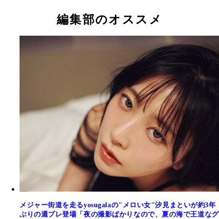
編集部のオススメ
メジャー街道を走るyosugalaの"メロい女"汐見まといが約3年
ぶりの週プレ登場「夜の撮影ばかりなので、夏の海で王道なグ