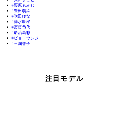
栗原もみじ
豊田萌絵
咲田ゆな
藤水咲桜
斎藤恭代
鍛治島彩
ピョ・ウンジ
三園響子
注目モデル