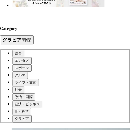
Category
グラビア
開/閉
総合
エンタメ
スポーツ
クルマ
ライフ・文化
社会
政治・国際
経済・ビジネス
IT・科学
グラビア