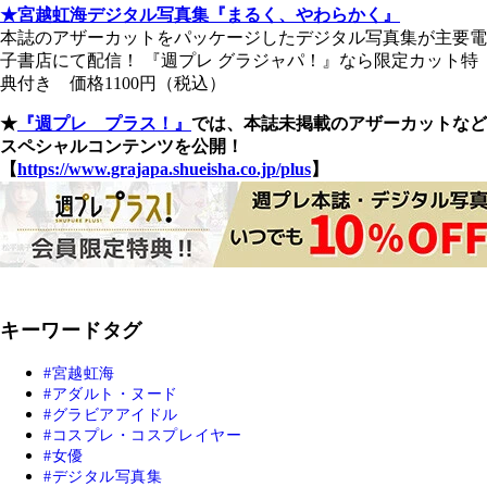
★宮越虹海デジタル写真集『まるく、やわらかく』
本誌のアザーカットをパッケージしたデジタル写真集が主要電
子書店にて配信！ 『週プレ グラジャパ！』なら限定カット特
典付き 価格1100円（税込）
★
『週プレ プラス！』
では、本誌未掲載のアザーカットなど
スペシャルコンテンツを公開！
【
https://www.grajapa.shueisha.co.jp/plus
】
キーワードタグ
宮越虹海
アダルト・ヌード
グラビアアイドル
コスプレ・コスプレイヤー
女優
デジタル写真集