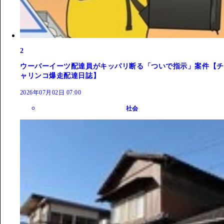
2
ウーバーイーツ配達員がキッパリ断る「ついで指示」案件【チ
ャリンコ爆走配達日誌】
2026年07月02日 07:00
社会