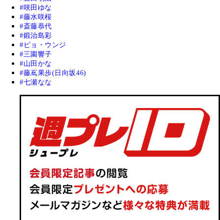
咲田ゆな
藤水咲桜
斎藤恭代
鍛治島彩
ピョ・ウンジ
三園響子
山田かな
藤嶌果歩(日向坂46)
七瀬なな