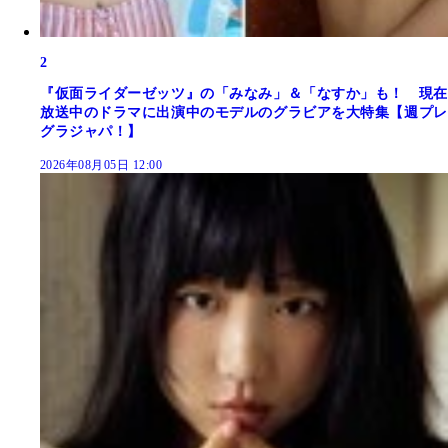
2
『仮面ライダーゼッツ』の「みなみ」＆「なすか」も！ 現在
放送中のドラマに出演中のモデルのグラビアを大特集【週プレ
グラジャパ！】
2026年08月05日 12:00