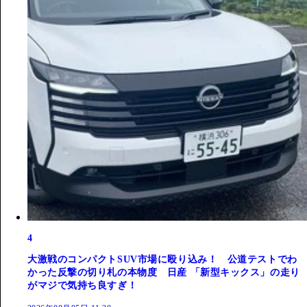
4
大激戦のコンパクトSUV市場に殴り込み！ 公道テストでわ
かった反撃の切り札の本物度 日産 「新型キックス」の走り
がマジで気持ち良すぎ！