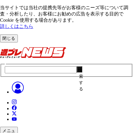
当サイトでは当社の提携先等がお客様のニーズ等について調
査・分析したり、お客様にお勧めの広告を表⽰する⽬的で
Cookie を使⽤する場合があります。
詳しくはこちら
閉じる
検
索
す
る
メニュ