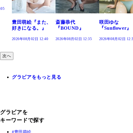
た、
斎藤恭代
咲田ゆな
藤水咲桜『花
』
『BOUND』
『Sunflower』
だまり』
:40
2026年08月02日 12:35
2026年08月02日 12:30
2026年08月02日 12:
次へ
グラビアをもっと見る
グラビアを
キーワードで探す
豊田萌絵