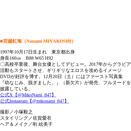
■宮越虹海（Nanami MIYAKOSHI）
1997年10月17日生まれ 東京都出身
身長160㎝ B88 W65 H92
〇高校卒業後、舞台女優としてデビュー。2017年からグラビア
活動もスタートさせ、ギリギリなエロスを攻めるイメージ
DVDが好評を博す。12月20日（土）にはファースト写真集
『幼なじみ、脱ぎました。』（新欠片）が発売、フルヌードを
披露している。
公式X【@MikoNami_847】
公式Instagram【@mikonami_847】
撮影／小塚毅之
スタイリング／佐賀愛衣
ヘア＆メイク／哘 絵美子