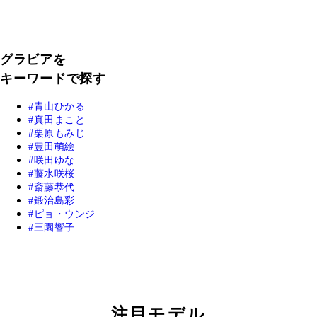
グラビアを
キーワードで探す
青山ひかる
真田まこと
栗原もみじ
豊田萌絵
咲田ゆな
藤水咲桜
斎藤恭代
鍛治島彩
ピョ・ウンジ
三園響子
注目モデル