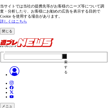
当サイトでは当社の提携先等がお客様のニーズ等について調
査・分析したり、お客様にお勧めの広告を表⽰する⽬的で
Cookie を使⽤する場合があります。
詳しくはこちら
閉じる
検
索
す
る
メニュ