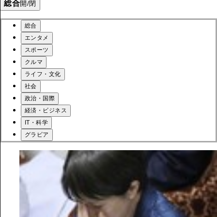
総合
開/閉
総合
エンタメ
スポーツ
クルマ
ライフ・文化
社会
政治・国際
経済・ビジネス
IT・科学
グラビア