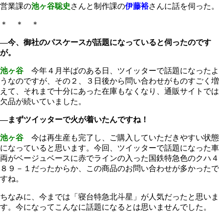
営業課の
池ヶ谷聡史
さんと制作課の
伊藤裕
さんに話を伺った。
＊ ＊ ＊
―今、御社のパスケースが話題になっていると伺ったのです
が。
池ヶ谷
今年４月半ばのある日、ツイッターで話題になったよ
うなのですが、その２、３日後から問い合わせがものすごく増
えて、それまで十分にあった在庫もなくなり、通販サイトでは
欠品が続いていました。
―まずツイッターで火が着いたんですね！
池ヶ谷
今は再生産も完了し、ご購入していただきやすい状態
になっていると思います。今回、ツイッターで話題になった車
両がベージュベースに赤でラインの入った国鉄特急色のクハ４
８９－１だったからか、この商品のお問い合わせが多かったで
すね。
ちなみに、今までは「寝台特急北斗星」が人気だったと思いま
す。今になってこんなに話題になるとは思いませんでした。