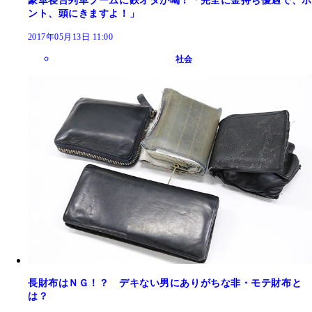
豪華寝台列車ブームに鉄オタが喝！「完全に金持ち優遇で、ホ
ント、頭にきますよ！」
2017年05月13日 11:00
社会
長財布はＮＧ！？ デキない男にありがちな非・モテ財布と
は？