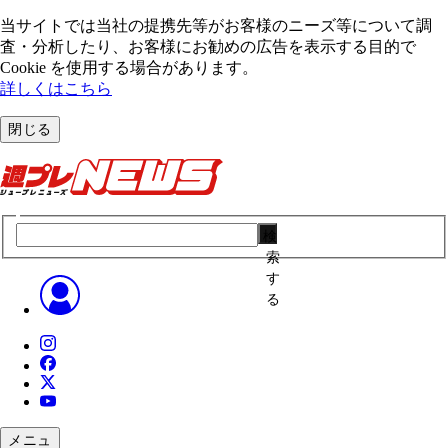
当サイトでは当社の提携先等がお客様のニーズ等について調
査・分析したり、お客様にお勧めの広告を表⽰する⽬的で
Cookie を使⽤する場合があります。
詳しくはこちら
閉じる
検
索
す
る
メニュ