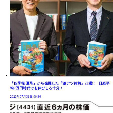
『四季報 夏号』から発掘した「激アツ銘柄」25選!! 日経平
均7万円時代でも伸びしろ十分！
2026年07月31日 06:30