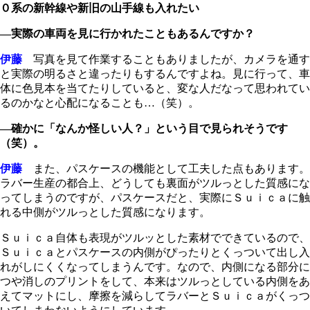
０系の新幹線や新旧の山手線も入れたい
―実際の車両を見に行かれたこともあるんですか？
伊藤
写真を見て作業することもありましたが、カメラを通す
と実際の明るさと違ったりもするんですよね。見に行って、車
体に色見本を当てたりしていると、変な人だなって思われてい
るのかなと心配になることも…（笑）。
―確かに「なんか怪しい人？」という目で見られそうです
（笑）。
伊藤
また、パスケースの機能として工夫した点もあります。
ラバー生産の都合上、どうしても裏面がツルっとした質感にな
ってしまうのですが、パスケースだと、実際にＳｕｉｃａに触
れる中側がツルっとした質感になります。
Ｓｕｉｃａ自体も表現がツルッとした素材でできているので、
Ｓｕｉｃａとパスケースの内側がぴったりとくっついて出し入
れがしにくくなってしまうんです。なので、内側になる部分に
つや消しのプリントをして、本来はツルっとしている内側をあ
えてマットにし、摩擦を減らしてラバーとＳｕｉｃａがくっつ