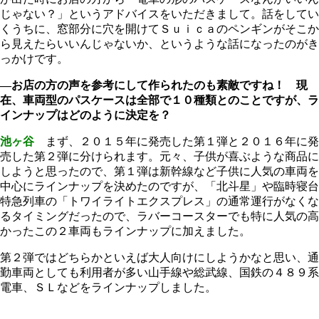
じゃない？」というアドバイスをいただきまして。話をしてい
くうちに、窓部分に穴を開けてＳｕｉｃａのペンギンがそこか
ら見えたらいいんじゃないか、というような話になったのがき
っかけです。
―お店の方の声を参考にして作られたのも素敵ですね！ 現
在、車両型のパスケースは全部で１０種類とのことですが、ラ
インナップはどのように決定を？
池ヶ谷
まず、２０１５年に発売した第１弾と２０１６年に発
売した第２弾に分けられます。元々、子供が喜ぶような商品に
しようと思ったので、第１弾は新幹線など子供に人気の車両を
中心にラインナップを決めたのですが、「北斗星」や臨時寝台
特急列車の「トワイライトエクスプレス」の通常運行がなくな
るタイミングだったので、ラバーコースターでも特に人気の高
かったこの２車両もラインナップに加えました。
第２弾ではどちらかといえば大人向けにしようかなと思い、通
勤車両としても利用者が多い山手線や総武線、国鉄の４８９系
電車、ＳＬなどをラインナップしました。