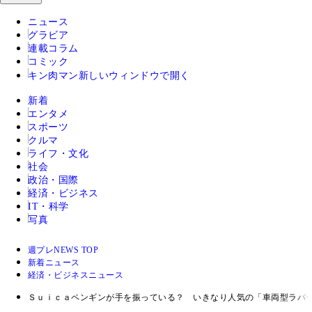
ニュース
グラビア
連載コラム
コミック
キン肉マン
新しいウィンドウで開く
新着
エンタメ
スポーツ
クルマ
ライフ・文化
社会
政治・国際
経済・ビジネス
IT・科学
写真
週プレNEWS TOP
新着ニュース
経済・ビジネスニュース
Ｓｕｉｃａペンギンが手を振っている？ いきなり人気の「車両型ラバ