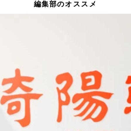
編集部のオススメ
ボキャンペーンを実施した際にプレゼントされた、ザ★®コラボ
ル事業部 リテール製品戦略 第1グループ長の松浦 嵩氏と（左
の携帯ホルダー（シュウマイ潤私物）
潤私物）
「ザ★®シュウマイ」
らかな「プリプリのエビシューマイ」
15個入り！
る松浦氏