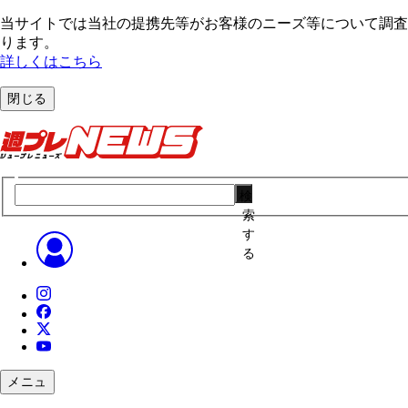
当サイトでは当社の提携先等がお客様のニーズ等について調査・
ります。
詳しくはこちら
閉じる
検
索
す
る
メニュ