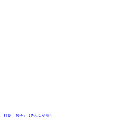
、打倒！ 餃子」【みんなが知らない、シュウマイの実力】