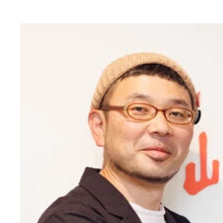
2024年に味の素冷凍食品とコカ・コーラがコラ
ウマイ」 写真提供／味の素冷凍食品
（右）味の素冷凍食品 マーケティング本部 リテー
「走るザ★®チャーハン」と「ザ★®シュウマイ」
「ザ★®シュウマイ」の携帯ホルダー（シュウマイ
発売からまもなく10年目になる、大満足の9個入り
プリプリのエビがおいしい、冷めてもふんわりやわ
ちょっと贅沢で上品な「海老肉焼売」
8月10日に発売された新商品の「XO香る肉焼売」。
味の素冷凍食品のシュウマイシリーズ
シュウマイ潤が考案した「シュウマイポーズ」をす