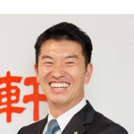
ミニカーの（左）「走るザ★®チャーハン」と（右）「走るザ★
）日本シュウマイ協会会長のシュウマイ潤