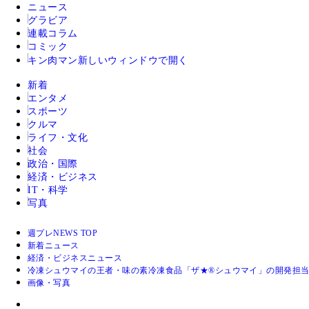
ニュース
グラビア
連載コラム
コミック
キン肉マン
新しいウィンドウで開く
新着
エンタメ
スポーツ
クルマ
ライフ・文化
社会
政治・国際
経済・ビジネス
IT・科学
写真
週プレNEWS TOP
新着ニュース
経済・ビジネスニュース
冷凍シュウマイの王者・味の素冷凍食品「ザ★®シュウマイ」の開発担当
画像・写真