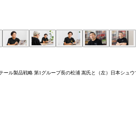
リテール製品戦略 第1グループ長の松浦 嵩氏と（左）日本シ