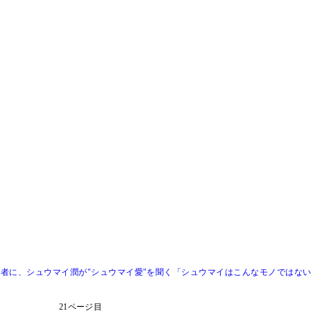
者に、シュウマイ潤が"シュウマイ愛"を聞く「シュウマイはこんなモノではない
21ページ目