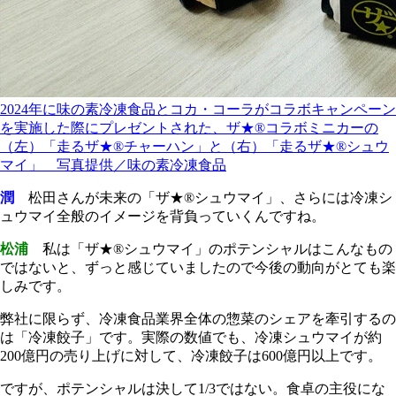
2024年に味の素冷凍食品とコカ・コーラがコラボキャンペーン
を実施した際にプレゼントされた、ザ★®コラボミニカーの
（左）「走るザ★®チャーハン」と（右）「走るザ★®シュウ
マイ」 写真提供／味の素冷凍食品
潤
松田さんが未来の「ザ★®シュウマイ」、さらには冷凍シ
ュウマイ全般のイメージを背負っていくんですね。
松浦
私は「ザ★®シュウマイ」のポテンシャルはこんなもの
ではないと、ずっと感じていましたので今後の動向がとても楽
しみです。
弊社に限らず、冷凍食品業界全体の惣菜のシェアを牽引するの
は「冷凍餃子」です。実際の数値でも、冷凍シュウマイが約
200億円の売り上げに対して、冷凍餃子は600億円以上です。
ですが、ポテンシャルは決して1/3ではない。食卓の主役にな