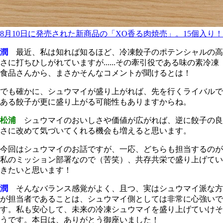
8月10日に発売された新商品の「XO香る肉焼売」。15個入り！
潤
最近、私は知れば知るほど、冷凍餃子のポテンシャルの高
さに打ちひしがれていますが......その牽引役である味の素冷凍
食品さんから、まさかそんなコメントが聞けるとは！
でも確かに、シュウマイが盛り上がれば、先を行くライバルで
ある餃子が更に盛り上がる可能性もありますからね。
松浦
シュウマイのおいしさや価値が広がれば、逆に餃子の良
さに改めて気づいてくれる機会も増えると思います。
今回はシュウマイのお話ですが、一応、どちらも担当するのが
私のミッション部署なので（苦笑）、共存共栄で盛り上げてい
きたいと思います！
潤
そんなバランス感覚がよく、且つ、実はシュウマイ派な方
が担当者であることは、シュウマイ側としては非常に心強いで
す。私も安心して、未来の冷凍シュウマイを盛り上げていけそ
うです。本日は、ありがとう御座いました！