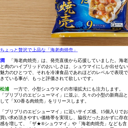
ちょっと贅沢で上品な「海老肉焼売」
潤
「海老肉焼売」は、発売直後から応援していました。海老
と肉のハイブリッドのおいしさは、シュウマイにしか出せない
魅力のひとつで、それを冷凍食品であれほどのレベルで表現で
きている事が、もっと評価されて欲しいです。
松浦
一方で、小型シュウマイの市場拡大にも注力します。
「プリプリのエビシューマイ」に並ぶ、久々の小型の新商品と
して「XO香る肉焼売」をリリースします。
「プリプリのエビシューマイ」に近いサイズ感、15個入りでお
買い求め頂きやすい価格帯を実現し、脇役だったおかずに存在
感を増して、「ザ★®シュウマイ」や「海老肉焼売」なども含