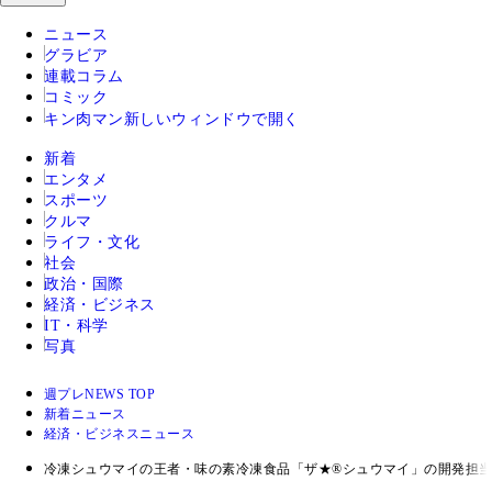
ニュース
グラビア
連載コラム
コミック
キン肉マン
新しいウィンドウで開く
新着
エンタメ
スポーツ
クルマ
ライフ・文化
社会
政治・国際
経済・ビジネス
IT・科学
写真
週プレNEWS TOP
新着ニュース
経済・ビジネスニュース
冷凍シュウマイの王者・味の素冷凍食品「ザ★®シュウマイ」の開発担当