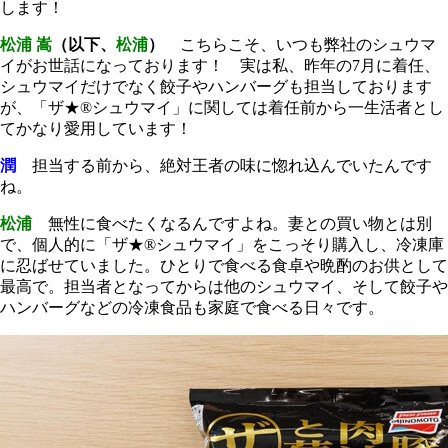
します！
松浦 嵩
（以下、
松浦
）
こちらこそ、いつも弊社のシュウマ
イがお世話になっております！ 実は私、昨年の7月に着任、
シュウマイだけでなく餃子やハンバーグも担当しております
が、「ザ★®シュウマイ」に関しては着任前から一生活者とし
てかなり愛用しています！
潤
担当する前から、絶対王者の味に惚れ込んでいたんです
ね。
松浦
無性に食べたくなるんですよね。妻との買い物とは別
で、個人的に「ザ★®シュウマイ」をこっそり購入し、冷凍庫
に忍ばせていました。ひとりで食べる食卓や晩酌のお供として
最高で。担当者となってからは他のシュウマイ、そして餃子や
ハンバーグなどの冷凍食品も家庭で食べる日々です。