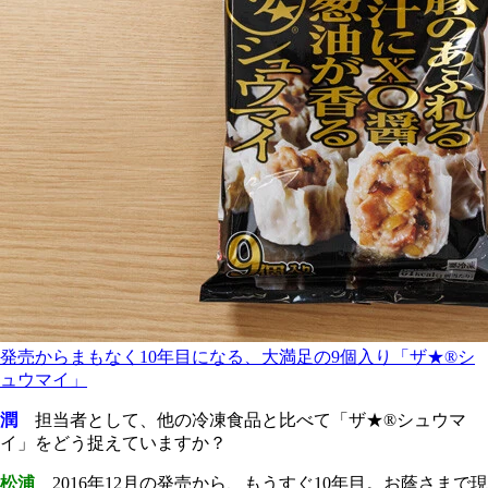
発売からまもなく10年目になる、大満足の9個入り「ザ★®シ
ュウマイ」
潤
担当者として、他の冷凍食品と比べて「ザ★®シュウマ
イ」をどう捉えていますか？
松浦
2016年12月の発売から、もうすぐ10年目。お蔭さまで現