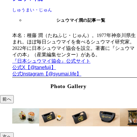
しゅうまい・じゅん
シュウマイ潤の記事一覧
本名：種藤 潤（たねふじ・じゅん）。
1977年神奈川県生
まれ。
ほぼ毎日シ
ュウマイを食べるシュウマイ研究家。
2022年に日本シュウマイ
協会を設立。
著書に『シュウマ
イの本』（
産業編集センター）
がある。
『日本シュウマイ協会』
公式サイト
公式X【@tanefuji】
公式Instagram【@syumai.life】
Photo Gallery
前へ
次へ