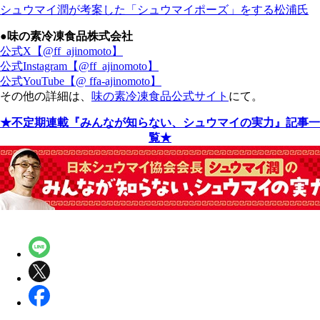
シュウマイ潤が考案した「シュウマイポーズ」をする松浦氏
●味の素冷凍食品株式会社
公式X【@ff_ajinomoto】
公式Instagram【@ff_ajinomoto】
公式YouTube【@ ffa-ajinomoto】
その他の詳細は、
味の素冷凍食品公式サイト
にて。
★不定期連載『みんなが知らない、シュウマイの実力』記事一
覧★