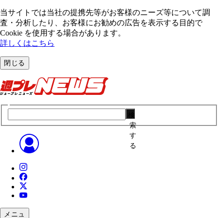
当サイトでは当社の提携先等がお客様のニーズ等について調
査・分析したり、お客様にお勧めの広告を表⽰する⽬的で
Cookie を使⽤する場合があります。
詳しくはこちら
閉じる
検
索
す
る
メニュ