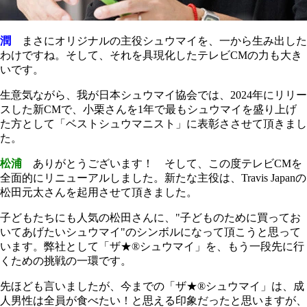
潤
まさにオリジナルの主役シュウマイを、一から生み出した
わけですね。そして、それを具現化したテレビCMの力も大き
いです。
生意気ながら、我が日本シュウマイ協会では、2024年にリリー
スした新CMで、小栗さんを1年で最もシュウマイを盛り上げ
た方として「ベストシュウマニスト」に表彰ささせて頂きまし
た。
松浦
ありがとうございます！ そして、この度テレビCMを
全面的にリニューアルしました。新たな主役は、Travis Japanの
松田元太さんを起用させて頂きました。
子どもたちにも人気の松田さんに、"子どものために買ってお
いてあげたいシュウマイ"のシンボルになって頂こうと思って
います。弊社として「ザ★®シュウマイ」を、もう一段先に行
くための挑戦の一環です。
先ほども言いましたが、今までの「ザ★®シュウマイ」は、成
人男性は全員が食べたい！と思える印象だったと思いますが、