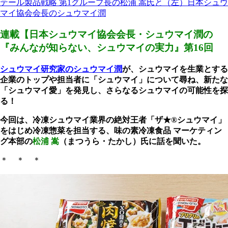
テール製品戦略 第1グループ長の松浦 嵩氏と（左）日本シュウ
マイ協会会長のシュウマイ潤
連載【日本シュウマイ協会会長・シュウマイ潤の
『みんなが知らない、シュウマイの実力』第16回
シュウマイ研究家のシュウマイ潤
が、シュウマイを生業とする
企業のトップや担当者に「シュウマイ」について尋ね、新たな
「シュウマイ愛」を発見し、さらなるシュウマイの可能性を探
る！
今回は、冷凍シュウマイ業界の絶対王者「ザ★®シュウマイ」
をはじめ冷凍惣菜を担当する、味の素冷凍食品 マーケティン
グ本部の
松浦 嵩
（まつうら・たかし）氏に話を聞いた。
＊ ＊ ＊