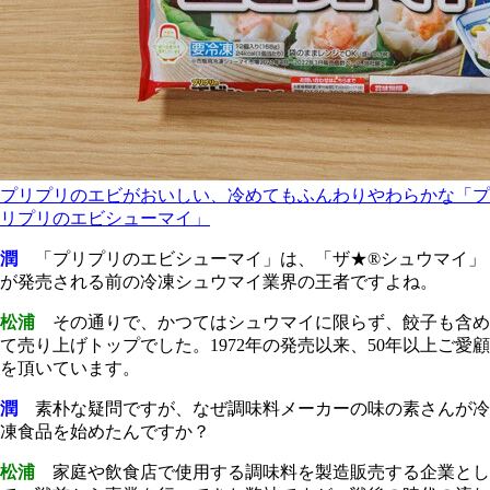
プリプリのエビがおいしい、冷めてもふんわりやわらかな「プ
リプリのエビシューマイ」
潤
「プリプリのエビシューマイ」は、「ザ★®シュウマイ」
が発売される前の冷凍シュウマイ業界の王者ですよね。
松浦
その通りで、かつてはシュウマイに限らず、餃子も含め
て売り上げトップでした。1972年の発売以来、50年以上ご愛顧
を頂いています。
潤
素朴な疑問ですが、なぜ調味料メーカーの味の素さんが冷
凍食品を始めたんですか？
松浦
家庭や飲食店で使用する調味料を製造販売する企業とし