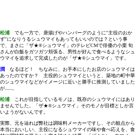
松浦
でも一方で、唐揚げやハンバーグのように"主役のおか
ず"になりうるシュウマイもあってもいいのでは？という事
で、まさに「ザ★®シュウマイ」のテレビCMで俳優の小栗 旬
さんが白飯をガツガツ頬張る、男性が好んで食べるようなシュ
ウマイを追求して完成したのが「ザ★®シュウマイ」です。
潤
なるほど！ ちなみに、お手本にしたお店のシュウマイは
あったのですか？ 主役的シュウマイというと、築地の町中華
のシュウマイなどがイメージに近いと勝手に推測していました
が......。
松浦
これが目指しているモノは、既存のシュウマイにはあり
ませんでした。「ザ★®シュウマイ」そのモノが目標としか言
いようがないんです。
実際、元を辿れば弊社は調味料メーカーですし、その観点から
本当においしい、主役になるシュウマイの味や食べ応えを、食