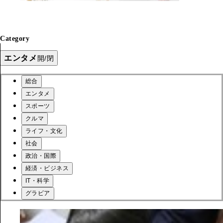
Category
エンタメ
開/閉
総合
エンタメ
スポーツ
クルマ
ライフ・文化
社会
政治・国際
経済・ビジネス
IT・科学
グラビア