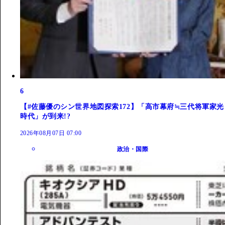
6
【#佐藤優のシン世界地図探索172】「高市幕府≒三代将軍家光
時代」が到来!?
2026年08月07日 07:00
政治・国際