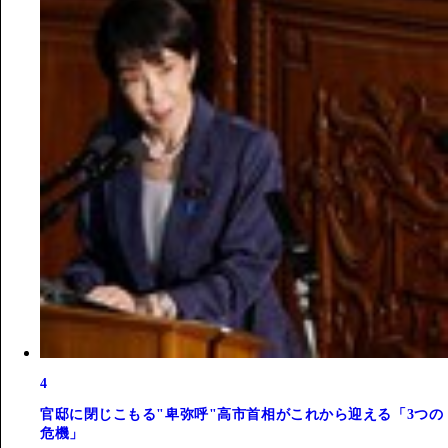
4
官邸に閉じこもる"卑弥呼"高市首相がこれから迎える「3つの
危機」