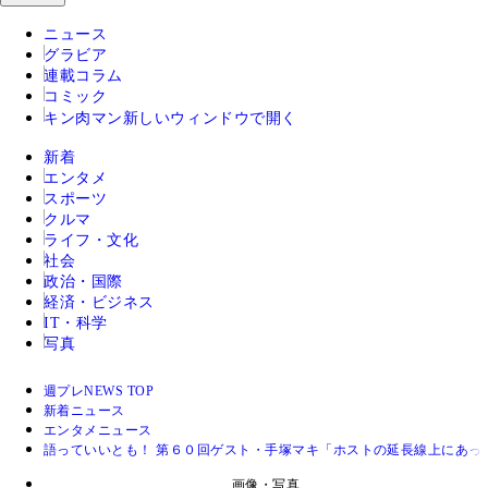
ニュース
グラビア
連載コラム
コミック
キン肉マン
新しいウィンドウで開く
新着
エンタメ
スポーツ
クルマ
ライフ・文化
社会
政治・国際
経済・ビジネス
IT・科学
写真
週プレNEWS TOP
新着ニュース
エンタメニュース
語っていいとも！ 第６０回ゲスト・手塚マキ「ホストの延長線上にあって
画像・写真