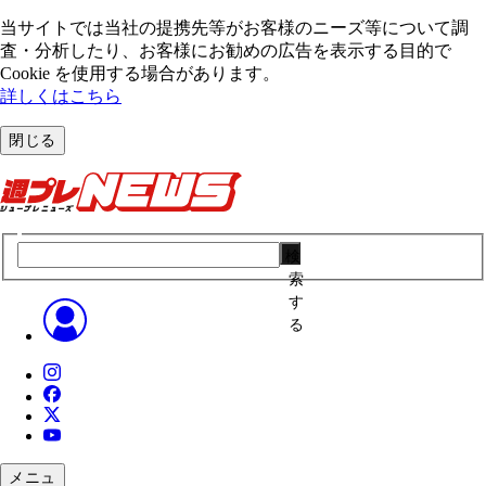
当サイトでは当社の提携先等がお客様のニーズ等について調
査・分析したり、お客様にお勧めの広告を表⽰する⽬的で
Cookie を使⽤する場合があります。
詳しくはこちら
閉じる
検
索
す
る
メニュ