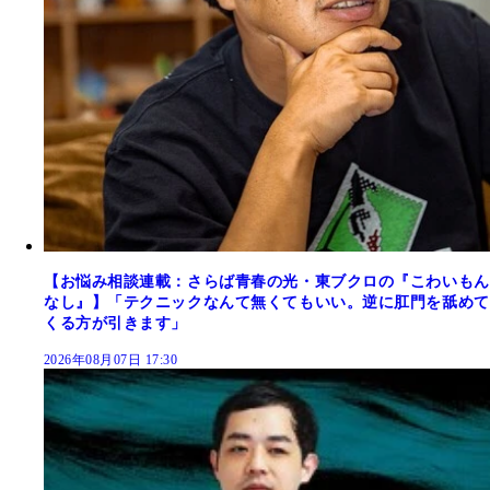
【お悩み相談連載：さらば青春の光・東ブクロの『こわいもん
なし』】「テクニックなんて無くてもいい。逆に肛門を舐めて
くる方が引きます」
2026年08月07日 17:30