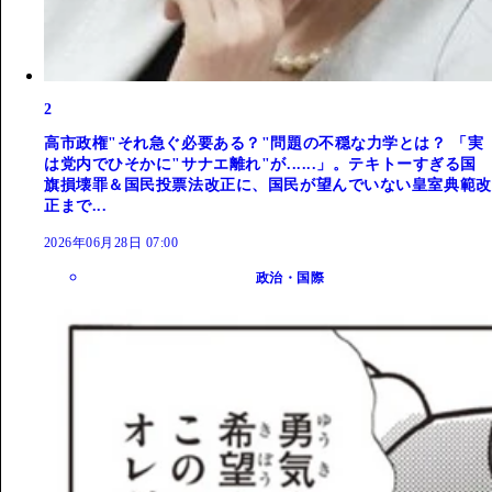
2
高市政権"それ急ぐ必要ある？"問題の不穏な力学とは？ 「実
は党内でひそかに"サナエ離れ"が......」。テキトーすぎる国
旗損壊罪＆国民投票法改正に、国民が望んでいない皇室典範改
正まで...
2026年06月28日 07:00
政治・国際