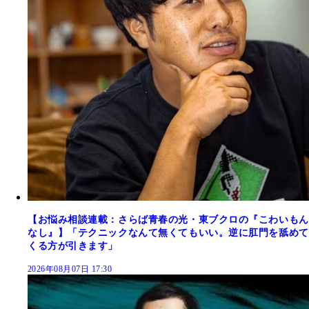
【お悩み相談連載：さらば青春の光・東ブクロの『こわいもん
なし』】「テクニックなんて無くてもいい。逆に肛門を舐めて
くる方が引きます」
2026年08月07日 17:30