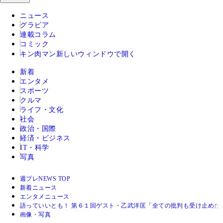
ニュース
グラビア
連載コラム
コミック
キン肉マン
新しいウィンドウで開く
新着
エンタメ
スポーツ
クルマ
ライフ・文化
社会
政治・国際
経済・ビジネス
IT・科学
写真
週プレNEWS TOP
新着ニュース
エンタメニュース
語っていいとも！ 第６１回ゲスト・乙武洋匡「全ての批判も受け止めた
画像・写真