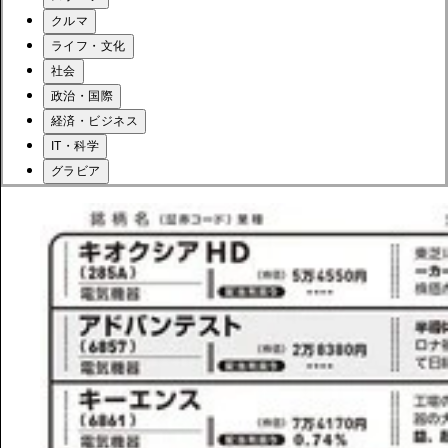
クルマ
ライフ・文化
社会
政治・国際
経済・ビジネス
IT・科学
グラビア