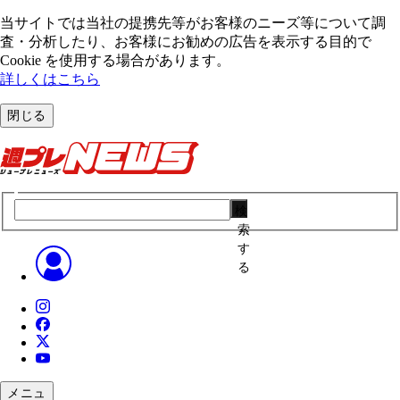
当サイトでは当社の提携先等がお客様のニーズ等について調
査・分析したり、お客様にお勧めの広告を表⽰する⽬的で
Cookie を使⽤する場合があります。
詳しくはこちら
閉じる
検
索
す
る
メニュ