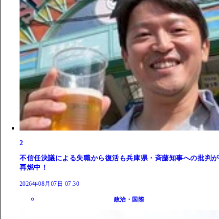
2
不信任決議による失職から復活も兵庫県・斉藤知事への批判が
再燃中！
2026年08月07日 07:30
政治・国際