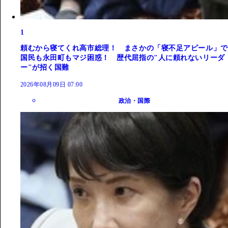
1
頼むから寝てくれ高市総理！ まさかの「寝不足アピール」で
国民も永田町もマジ困惑！ 歴代屈指の"人に頼れないリーダ
ー"が招く国難
2026年08月09日 07:00
政治・国際