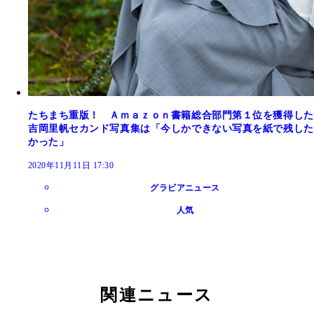
たちまち重版！ Ａｍａｚｏｎ書籍総合部門第１位を獲得した
吉岡里帆セカンド写真集は「今しかできない写真を紙で残した
かった」
2020年11月11日 17:30
グラビアニュース
人気
関連ニュース