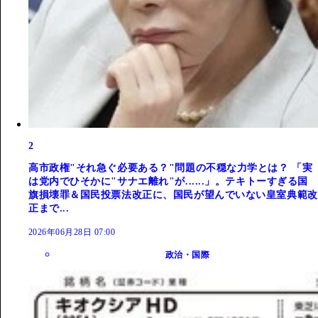
2
高市政権"それ急ぐ必要ある？"問題の不穏な力学とは？ 「実
は党内でひそかに"サナエ離れ"が......」。テキトーすぎる国
旗損壊罪＆国民投票法改正に、国民が望んでいない皇室典範改
正まで...
2026年06月28日 07:00
政治・国際