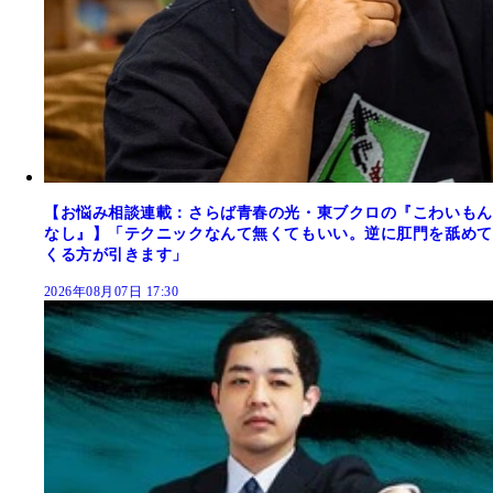
【お悩み相談連載：さらば青春の光・東ブクロの『こわいもん
なし』】「テクニックなんて無くてもいい。逆に肛門を舐めて
くる方が引きます」
2026年08月07日 17:30