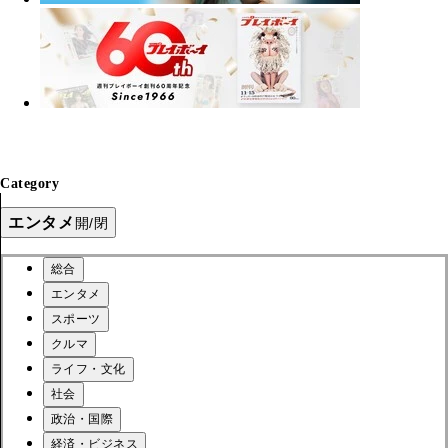
Category
エンタメ
開/閉
総合
エンタメ
スポーツ
クルマ
ライフ・文化
社会
政治・国際
経済・ビジネス