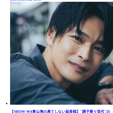
【SHOW-WA青山隼の果てしない延長戦】"調子乗り世代"の