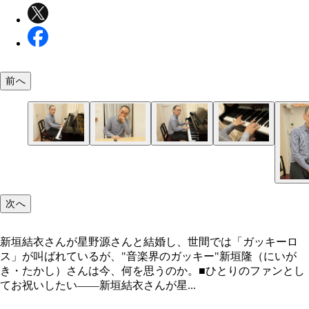
前へ
音楽活動以外にも多方面で活躍中の新垣さん。ＣＭ
星野源さん、新垣結衣さんへのお祝いソングを即興
吉岡里帆さん、映画では松岡茉優さんと共演。美女
奏。「おふたりはそよ風が吹く爽やかなイメージが
次へ
思い出を語っていると思わず笑みがこぼれた
ますから、前半はそういった感じで」
新垣結衣さんが星野源さんと結婚し、世間では「ガッキーロ
ス」が叫ばれているが、"音楽界のガッキー"新垣隆（にいが
き・たかし）さんは今、何を思うのか。■ひとりのファンとし
てお祝いしたい――新垣結衣さんが星...