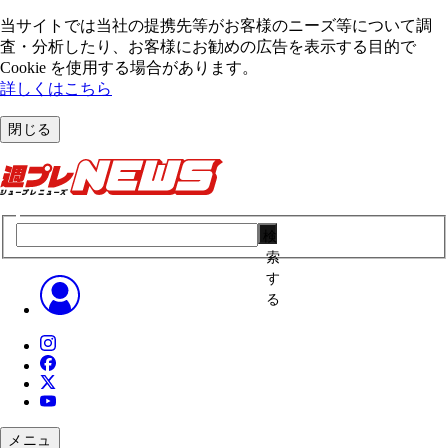
当サイトでは当社の提携先等がお客様のニーズ等について調
査・分析したり、お客様にお勧めの広告を表⽰する⽬的で
Cookie を使⽤する場合があります。
詳しくはこちら
閉じる
検
索
す
る
メニュ