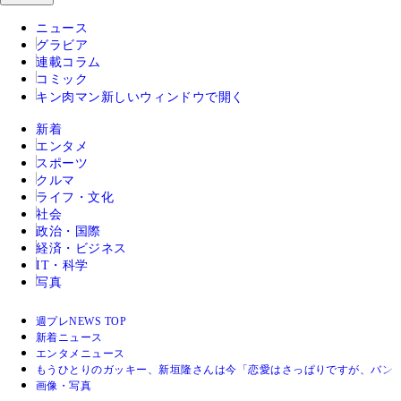
ニュース
グラビア
連載コラム
コミック
キン肉マン
新しいウィンドウで開く
新着
エンタメ
スポーツ
クルマ
ライフ・文化
社会
政治・国際
経済・ビジネス
IT・科学
写真
週プレNEWS TOP
新着ニュース
エンタメニュース
もうひとりのガッキー、新垣隆さんは今「恋愛はさっぱりですが、バン
画像・写真