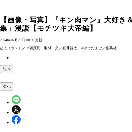
【画像・写真】『キン肉マン』大好き
集」漫談【モチツキ大帝編】
2024年07月29日 00:00 更新
超人イラスト／中西茂樹 取材・文／直井裕太 ©ゆでたまご／集英社
前へ
次へ