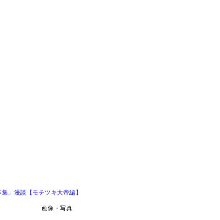
募集」漫談【モチツキ大帝編】
画像・写真