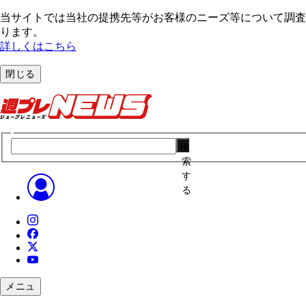
当サイトでは当社の提携先等がお客様のニーズ等について調査・
ります。
詳しくはこちら
閉じる
検
索
す
る
メニュ