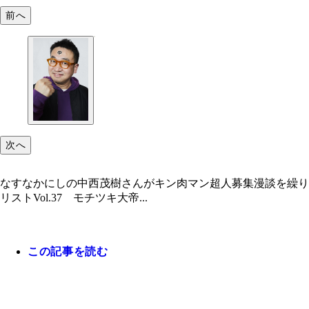
前へ
次へ
なすなかにしの中西茂樹さんがキン肉マン超人募集漫談を繰り
リストVol.37 モチツキ大帝...
この記事を読む