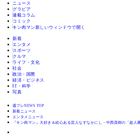
ニュース
グラビア
連載コラム
コミック
キン肉マン
新しいウィンドウで開く
新着
エンタメ
スポーツ
クルマ
ライフ・文化
社会
政治・国際
経済・ビジネス
IT・科学
写真
週プレNEWS TOP
新着ニュース
エンタメニュース
『キン肉マン』大好き＆絵心ある芸人なすなかにし・中西茂樹の「超人