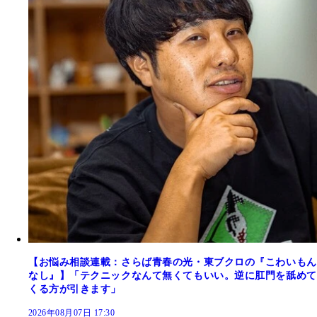
【お悩み相談連載：さらば青春の光・東ブクロの『こわいもん
なし』】「テクニックなんて無くてもいい。逆に肛門を舐めて
くる方が引きます」
2026年08月07日 17:30