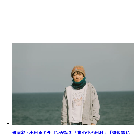
漫画家・小田原ドラゴンが語る「嵐の中の田村」【連載第15