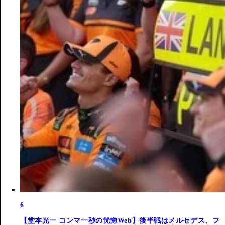
6
【堂本光一 コンマ一秒の恍惚Web】後半戦はメルセデス、フ