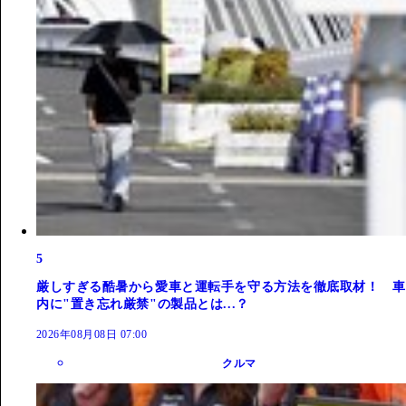
5
厳しすぎる酷暑から愛車と運転手を守る方法を徹底取材！ 車
内に"置き忘れ厳禁"の製品とは...？
2026年08月08日 07:00
クルマ