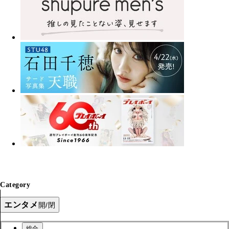
Category
エンタメ
開/閉
総合