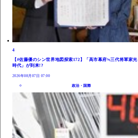
4
【#佐藤優のシン世界地図探索172】「高市幕府≒三代将軍家光
時代」が到来!?
2026年08月07日 07:00
政治・国際