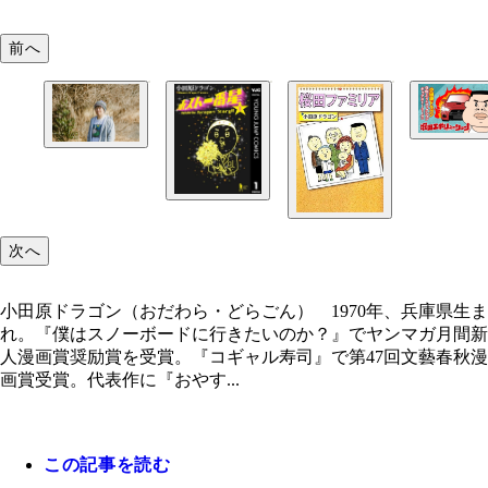
前へ
小田原ドラゴン『堀田エボリューション』（集英社
毎月第2／第4土曜日に更新。現在、全話無料配信中
小田原ドラゴン（おだわら・どらごん） 1970年
県生まれ。『僕はスノーボードに行きたいのか？』
ンマガ月間新人漫画賞奨励賞を受賞。『コギャル寿
で第47回文藝春秋漫画賞受賞。代表作に『おやす
次へ
い。』、『チェリーナイツ』、『3本足のちょんぴ
『今夜は車内でおやすみなさい。』など。週刊SPA
漫画『今日も嫁が見つからない。』連載中
小田原ドラゴン（おだわら・どらごん） 1970年、兵庫県生ま
れ。『僕はスノーボードに行きたいのか？』でヤンマガ月間新
人漫画賞奨励賞を受賞。『コギャル寿司』で第47回文藝春秋漫
画賞受賞。代表作に『おやす...
全2巻で完結『ホスト一番星』（集英社）
この記事を読む