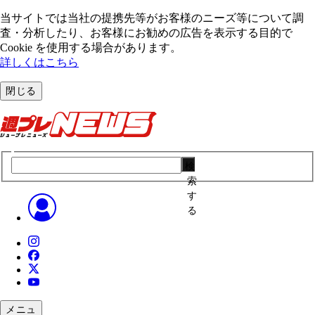
当サイトでは当社の提携先等がお客様のニーズ等について調
査・分析したり、お客様にお勧めの広告を表⽰する⽬的で
Cookie を使⽤する場合があります。
詳しくはこちら
閉じる
検
索
す
る
メニュ