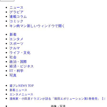
ニュース
グラビア
連載コラム
コミック
キン肉マン
新しいウィンドウで開く
新着
エンタメ
スポーツ
クルマ
ライフ・文化
社会
政治・国際
経済・ビジネス
IT・科学
写真
週プレNEWS TOP
新着ニュース
エンタメニュース
漫画家・小田原ドラゴンが語る「堀田エボリューション第1巻発売」【連
画像・写真