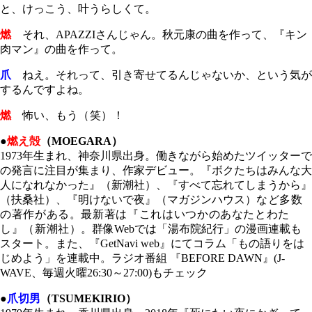
と、けっこう、叶うらしくて。
燃
それ、APAZZIさんじゃん。秋元康の曲を作って、『キン
肉マン』の曲を作って。
爪
ねえ。それって、引き寄せてるんじゃないか、という気が
するんですよね。
燃
怖い、もう
（笑）
！
●
燃え殻
（MOEGARA）
1973年生まれ、神奈川県出身。働きながら始めたツイッターで
の発言に注目が集まり、作家デビュー。『ボクたちはみんな大
人になれなかった』（新潮社）、『すべて忘れてしまうから』
（扶桑社）、『明けないで夜』（マガジンハウス）
など多数
の著作がある。
最新著は
『これはいつかのあなたとわた
し』（新潮社）
。群像Webでは「湯布院紀行」の漫画連載も
スタート。また、『GetNavi web』にてコラム「もの語りをは
じめよう」を連載中。ラジオ番組 『BEFORE DAWN』(J-
WAVE、毎週火曜26:30～27:00)もチェック
●
爪切男
（TSUMEKIRIO）