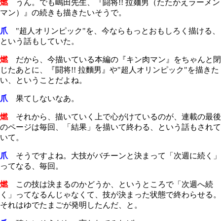
燃
うん。でも嶋田先生、『闘将!! 拉麺男（たたかえラーメン
マン）』の続きも描きたいそうで。
爪
"超人オリンピック"を、今ならもっとおもしろく描ける、
という話もしていた。
燃
だから、今描いている本編の『キン肉マン』をちゃんと閉
じたあとに、『闘将!! 拉麵男』や"超人オリンピック"を描きた
い、ということだよね。
爪
果てしないなあ。
燃
それから、描いていく上で心がけているのが、連載の最後
のページは毎回、「結果」を描いて終わる、という話もされて
いて。
爪
そうですよね。大技がバチーンと決まって「次週に続く」
ってなる、毎回。
燃
この技は決まるのかどうか、というところで「次週へ続
く」ってなるんじゃなくて、技が決まった状態で終わらせる。
それはゆでたまごが発明したんだ、と。