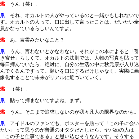
燃
うん
（笑）
。
爪
それ、オカルトの人がやっているのと一緒かもしれないで
す。オカルトの人って、口に出して言ったことは、だいたい全
員かなっているらしいんですよ。
燃
あ、言霊みたいなこと？
爪
うん、言わないとかなわない。それがこの本によると「引
き寄せ」らしくて。オカルトの法則では、人物の写真を貼って
毎日拝んでいたら、絶対に、自分の生活の中に秋元康が入り込
んでくるんですって。願いを口にするだけじゃなく、実際に画
像化することで未来がリアルに近づいていく。
燃
（笑）
。
爪
貼って拝まないですよね、まず。
燃
うん。そこまで追求しないのが我々凡人の限界なのかも。
爪
アイドルのファンでも、ポスターを貼って「この子に会い
たい」って思うのが普通のオタクだとしたら、ヤバめの人は
「この子と仕事できる」と思い込むそうなんです。そうする