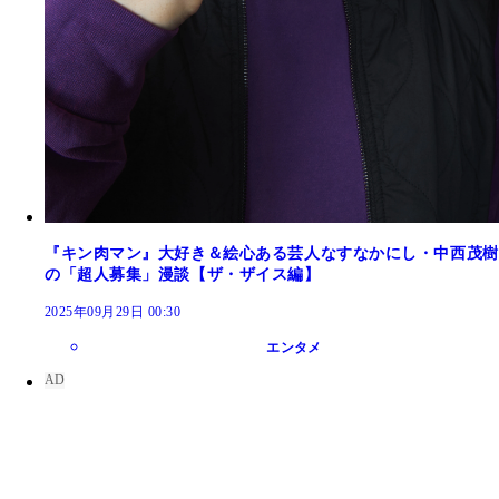
『キン肉マン』大好き＆絵心ある芸人なすなかにし・中西茂樹
の「超人募集」漫談【ザ・ザイス編】
2025年09月29日 00:30
エンタメ