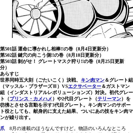
第501話 運命に導かれし相棒!!の巻（8月4日更新分）
第502話 鍵穴の向こう側!!の巻（8月18日更新分）
第503話 剝がせ！ グレートマスク狩り!!の巻（8月25日更新
分）
あらすじ
世界同時五大刻（ごたいこく）決戦、
キン肉マン
＆グレート組
（マッスル・ブラザーズⅢ）VS
エクサベーター
＆ガストマン
組（インダストリアルレボリューションズ）対決。初代グレー
ト（
プリンス・カメハメ
）や2代目グレート（
テリーマン
）を
彷彿とさせる言動を示す3代目グレート。キン肉マンのサポー
ト役としても、献身的に支えた結果、ついにあの技をキン肉マ
ンが繰り出す。
爪
8月の連載のほうなんですけど。物語のいろんなところ