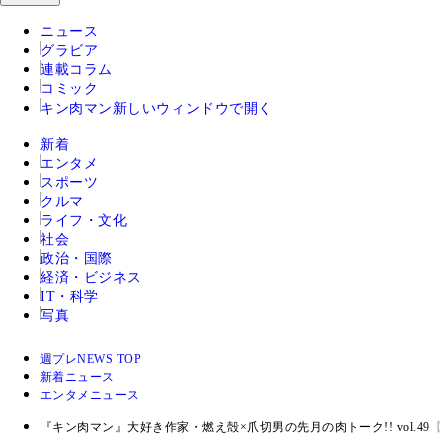
ニュース
グラビア
連載コラム
コミック
キン肉マン
新しいウィンドウで開く
新着
エンタメ
スポーツ
クルマ
ライフ・文化
社会
政治・国際
経済・ビジネス
IT・科学
写真
週プレNEWS TOP
新着ニュース
エンタメニュース
『キン肉マン』大好き作家・燃え殻×爪切男の先月の肉トーク!! vol.49