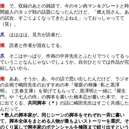
燃
で、収録のあとの雑談で、今のキン肉マン＆グレートと時
間超人のタッグ戦の話題になったんだけど、「燃え殻さん、あ
の試合、すごくよくなってきたよねえ」っておっしゃってて
（笑）。
爪
はははは。見方が読者だ。
燃
読者と作者が混在してる。
爪
そこはやっぱり、作画の中井先生とふたりでつくってるっ
ていうことなんじゃないでしょうか。自分ひとりでは作品が完
結しないから。
燃
ああ、そうか。あ、今の話で思い出したんだけど、ラジオ
の企画で嶋田先生のおすすめの本
『複眼の映像−私と黒澤
明』（文春文庫）
を挙げてもらって。黒澤明と一緒に『羅生
門』や『七人の侍』の脚本を書いた橋本忍が書いた本で、そこ
に出てくる、
共同脚本（＊）
の話に嶋田先生はすごく共感した
んだって。
＊数人の脚本家が、同じシーンの脚本をそれぞれ一斉に書い
て、脚本全体をまとめる人物が最もよいストーリーを選択。そ
のくり返しで脚本家のポテンシャルを極限まで絞り出すという