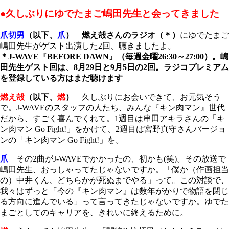
●久しぶりにゆでたまご嶋田先生と会ってきました
爪切男
（以下、
爪
）
燃え殻さんのラジオ（＊）
にゆでたまご
嶋田先生がゲスト出演した2回、聴きましたよ。
＊J-WAVE
『
BEFORE DAWN』（毎週金曜26:30～27:00）。嶋
田先生ゲスト回は、8月29日と9月5日の2回。ラジコプレミアム
を登録している方はまだ聴けます
燃え殻
（以下、
燃
）
久しぶりにお会いできて、お元気そう
で。J-WAVEのスタッフの人たち、みんな『キン肉マン』世代
だから、すごく喜んでくれて。1週目は串田アキラさんの「キ
ン肉マン Go Fight!」をかけて、2週目は宮野真守さんバージョ
ンの「キン肉マン Go Fight!」を。
爪
その2曲がJ-WAVEでかかったの、初かも(笑)。その放送で
嶋田先生、おっしゃってたじゃないですか。「僕か（作画担当
の）中井くん、どちらかが死ぬまでやる」って。この対談で、
我々はずっと「今の『キン肉マン』は数年がかりで物語を閉じ
る方向に進んでいる」って言ってきたじゃないですか。ゆでた
まごとしてのキャリアを、きれいに終えるために。