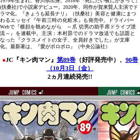
1979年生まれ、香川県出身。2018年『死にたい夜にかぎって』
(扶桑社)で小説家デビュー。2020年、同作が賀来賢人主演でド
ラマ化。『きょうも延長ナリ』（扶桑社）
美容と健康にまつ
わるエッセイ『午前三時の化粧水』も
発売中。
ドライバー
Webで『横顔を眺めながら ～爪 切男の助手席ドライブ漂
流～』を連載中。
主演：木村昴での
ドラマ放送でも話題と
なった『クラスメイトの女子、全員好きでした』が文庫
化。
最新著は、『愛がボロボロ』（中央公論社）
JC『キン肉マン』
第89巻
（好評発売中）、
90巻
●
（10月3日（金）
2ヵ月連続発売!!