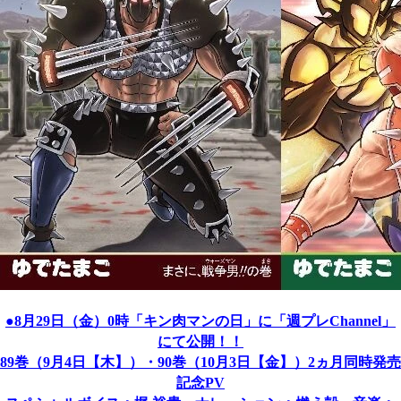
●8月29日（金）0時「キン肉マンの日」に「週プレChannel」
にて公開！！
89巻（9月4日【木】）・90巻（10月3日【金】）2ヵ月同時発売
記念PV