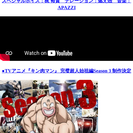
スペシャルボイス：梶 裕貴 ナレーション：燃え殻 音楽：
APAZZI
●TVアニメ『
キン肉マン
』 完璧超人始祖編Season 3 制作決定