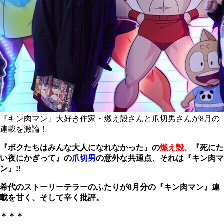
『キン肉マン』大好き作家・燃え殻さんと爪切男さんが8月の
連載を激論！
『ボクたちはみんな大人になれなかった』の
燃え殻
、
『死にた
い夜にかぎって』の
爪切男
の意外な共通点、それは『キン肉マ
ン』!!
希代のストーリーテラーのふたりが8月分の『キン肉マン』連
載を甘く、そして辛く批評。
＊＊＊