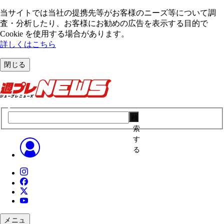
当サイトでは当社の提携先等がお客様のニーズ等について調
査・分析したり、お客様にお勧めの広告を表⽰する⽬的で
Cookie を使⽤する場合があります。
詳しくはこちら
閉じる
検
索
す
る
メニュ