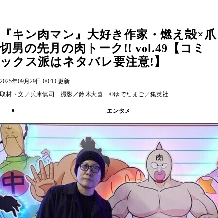
『キン肉マン』大好き作家・燃え殻×爪
切男の先月の肉トーク!! vol.49【コミ
ックス派はネタバレ要注意!】
2025年09月29日 00:10 更新
取材・文／兵庫慎司 撮影／鈴木大喜 ©ゆでたまご／集英社
エンタメ