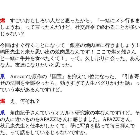
燃
すごいおもしろい人だと思ったから、「一緒にメシ行きま
しょうね」って言ったんだけど、社交辞令で終わることが多い
じゃない？
今回はすぐ行くことになって「銀座の焼肉屋に行きましょう！
嶋田先生と来た思い出の焼肉屋なんです！ ここで燃え殻さん
と一緒に牛丼を食べたくて！」って。久しぶりに会った、あん
な人。友達になりたいと思った。
爪
Amazonで原作の『国宝』を抑えて1位になった、『引き寄
せの法則を全部やったら、効きすぎて人生バグりかけた話』っ
ていう本があるんですけど。
燃
え、何それ？
爪
角由紀子さんていうオカルト研究家の本なんですけど。そ
の人に近いものをAPAZZIさんに感じました。APAZZIさん、
秋元康先生と仕事がしたくて、壁に写真を貼って毎日拝んで
た、って話をしているじゃないですか。