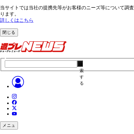
当サイトでは当社の提携先等がお客様のニーズ等について調査・
ります。
詳しくはこちら
閉じる
検
索
す
る
メニュ