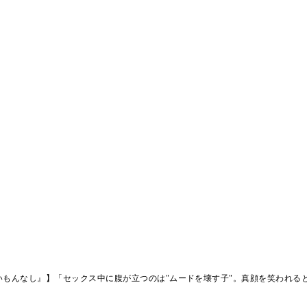
もんなし』】「セックス中に腹が立つのは"ムードを壊す子"。真顔を笑われる