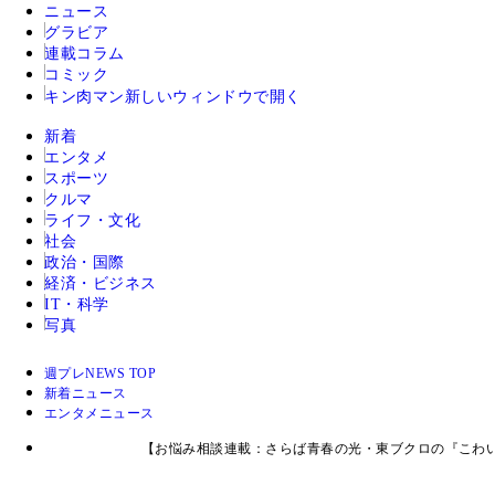
ニュース
グラビア
連載コラム
コミック
キン肉マン
新しいウィンドウで開く
新着
エンタメ
スポーツ
クルマ
ライフ・文化
社会
政治・国際
経済・ビジネス
IT・科学
写真
週プレNEWS TOP
新着ニュース
エンタメニュース
【お悩み相談連載：さらば青春の光・東ブクロの『こわい