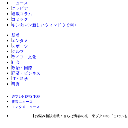
ニュース
グラビア
連載コラム
コミック
キン肉マン
新しいウィンドウで開く
新着
エンタメ
スポーツ
クルマ
ライフ・文化
社会
政治・国際
経済・ビジネス
IT・科学
写真
週プレNEWS TOP
新着ニュース
エンタメニュース
【お悩み相談連載：さらば青春の光・東ブクロの『こわいも