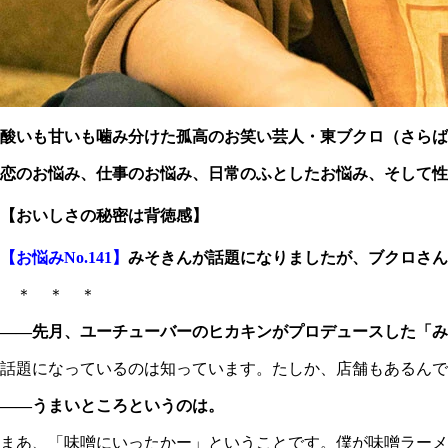
酸いも甘いも噛み分けた孤高のお笑い芸人・東ブクロ（さらば
恋のお悩み、仕事のお悩み、日常のふとしたお悩み、そして性のお
【おいしさの秘密は背徳感】
【お悩みNo.141】
みそきんが話題になりましたが、ブクロさん
＊ ＊ ＊
――先月、ユーチューバーのヒカキンがプロデュースした「み
話題になっているのは知っています。たしか、店舗もあるんで
――うまいところというのは。
まあ、「味噌にいったかー」ということです。僕が味噌ラーメ