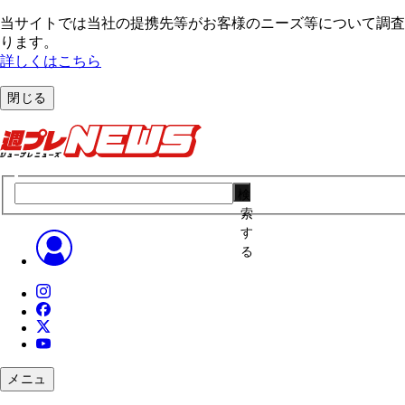
当サイトでは当社の提携先等がお客様のニーズ等について調査・
ります。
詳しくはこちら
閉じる
検
索
す
る
メニュ