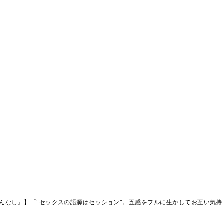
んなし』】「"セックスの語源はセッション"。五感をフルに生かしてお互い気持