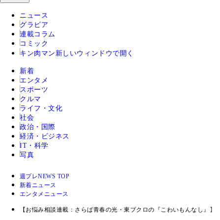
ニュース
グラビア
連載コラム
コミック
キン肉マン
新しいウィンドウで開く
新着
エンタメ
スポーツ
クルマ
ライフ・文化
社会
政治・国際
経済・ビジネス
IT・科学
写真
週プレNEWS TOP
新着ニュース
エンタメニュース
【お悩み相談連載：さらば青春の光・東ブクロの『こわいもんなし』】