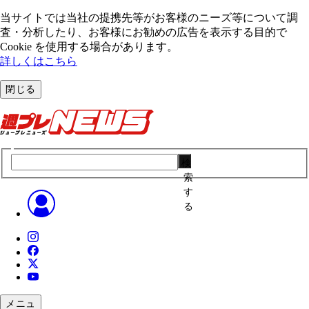
当サイトでは当社の提携先等がお客様のニーズ等について調
査・分析したり、お客様にお勧めの広告を表⽰する⽬的で
Cookie を使⽤する場合があります。
詳しくはこちら
閉じる
検
索
す
る
メニュ