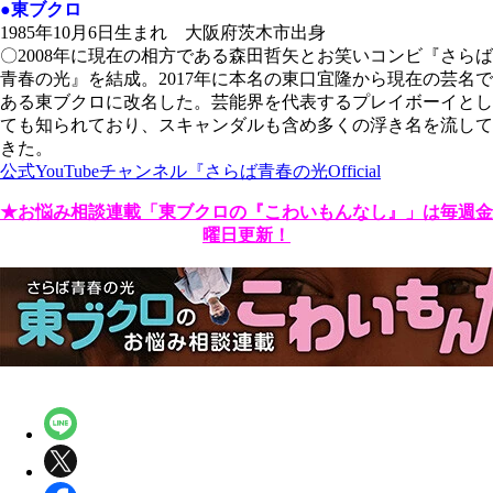
●東ブクロ
1985年10月6日生まれ 大阪府茨木市出身
〇2008年に現在の相方である森田哲矢とお笑いコンビ『さらば
青春の光』を結成。2017年に本名の東口宜隆から現在の芸名で
ある東ブクロに改名した。芸能界を代表するプレイボーイとし
ても知られており、スキャンダルも含め多くの浮き名を流して
きた。
公式YouTubeチャンネル『さらば青春の光Official
★お悩み相談連載「東ブクロの『こわいもんなし』」は毎週金
曜日更新！