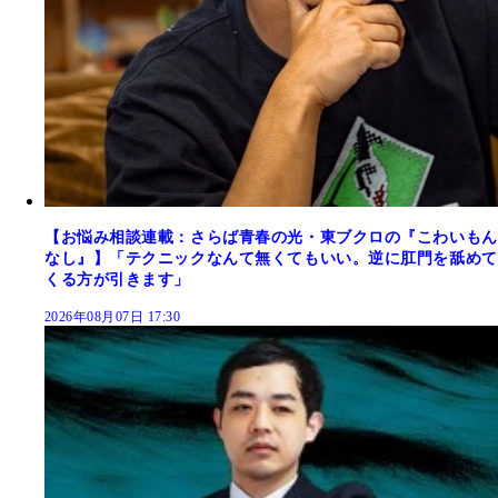
【お悩み相談連載：さらば青春の光・東ブクロの『こわいもん
なし』】「テクニックなんて無くてもいい。逆に肛門を舐めて
くる方が引きます」
2026年08月07日 17:30