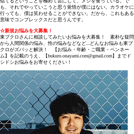
似てるということを極めて芸にして、メシを食っている。で
も、それでやっていこうと思う覚悟が僕にはない。カラオケに
行っても、僕は笑わせることができない。だから、これもある
意味でコンプレックスだと思うんです。
☆新規お悩みを大募集！
東ブクロさんに相談してみたいお悩みを大募集！ 素朴な疑問
から人間関係の悩み、性の悩みなどなど...どんなお悩みも東ブ
クロがズバッと解決！ 【お悩み・年齢・ご職業・ペンネー
ム】を記載のうえ、【bukuro.onayami.com@gmail.com】までド
シドシお悩みをお寄せください！