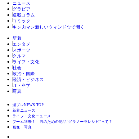
ニュース
グラビア
連載コラム
コミック
キン肉マン
新しいウィンドウで開く
新着
エンタメ
スポーツ
クルマ
ライフ・文化
社会
政治・国際
経済・ビジネス
IT・科学
写真
週プレNEWS TOP
新着ニュース
ライフ・文化ニュース
ブーム到来！ 男のための絶品“グラノーラレシピ”って？
画像・写真