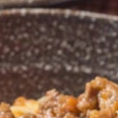
商品には生産が追いつかないものも！