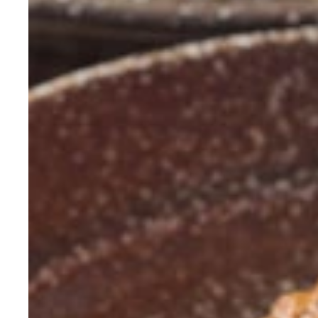
グラ味噌
グラどら焼き
グラアイス
グラドライカレー
シリアル市場でシェアＮｏ.１となったグラノーラ