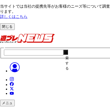
当サイトでは当社の提携先等がお客様のニーズ等について調査・
ります。
詳しくはこちら
閉じる
検
索
す
る
メニュ