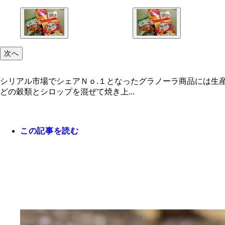
次へ
シリアル市場でシェアＮｏ.１となったグラノーラ商品には生
どの穀類とシロップを混ぜて焼き上...
この記事を読む