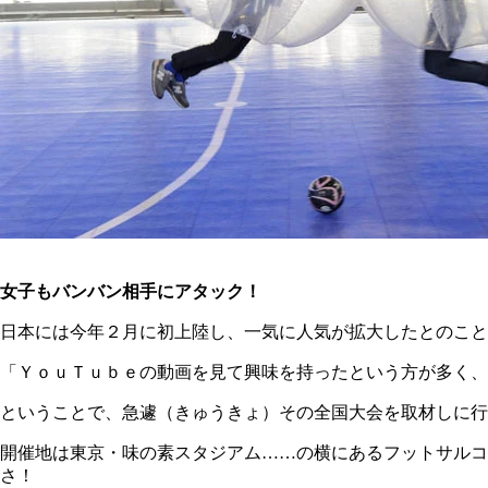
女子もバンバン相手にアタック！
日本には今年２月に初上陸し、一気に人気が拡大したとのこと
「ＹｏｕＴｕｂｅの動画を見て興味を持ったという方が多く
ということで、急遽（きゅうきょ）その全国大会を取材しに行
開催地は東京・味の素スタジアム……の横にあるフットサル
さ！