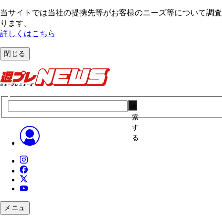
当サイトでは当社の提携先等がお客様のニーズ等について調査・
ります。
詳しくはこちら
閉じる
検
索
す
る
メニュ