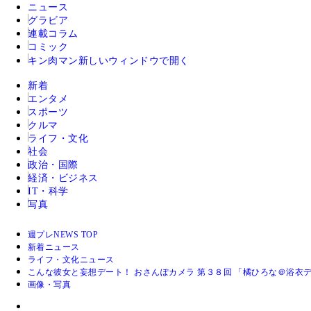
ニュース
グラビア
連載コラム
コミック
キン肉マン
新しいウィンドウで開く
新着
エンタメ
スポーツ
クルマ
ライフ・文化
社会
政治・国際
経済・ビジネス
IT・科学
写真
週プレNEWS TOP
新着ニュース
ライフ・文化ニュース
こんな彼女と妄想デート！ おさんぽカメラ 第３８回 「橘ひろな＠浴衣
画像・写真