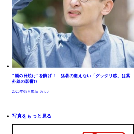
"脳の日焼け"を防げ！ 猛暑の癒えない「グッタリ感」は紫
外線の影響!?
2026年08月01日 08:00
写真をもっと見る