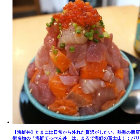
【海鮮丼】たまには日常から外れた贅沢がしたい。熱海の商店
街名物の「海鮮てっぺん丼」は、まるで海鮮の富士山！：パリ