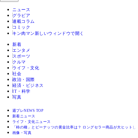
ニュース
グラビア
連載コラム
コミック
キン肉マン
新しいウィンドウで開く
新着
エンタメ
スポーツ
クルマ
ライフ・文化
社会
政治・国際
経済・ビジネス
IT・科学
写真
週プレNEWS TOP
新着ニュース
ライフ・文化ニュース
「柿の種」とピーナッツの黄金比率は？ ロングセラー商品が大ヒットし
画像・写真