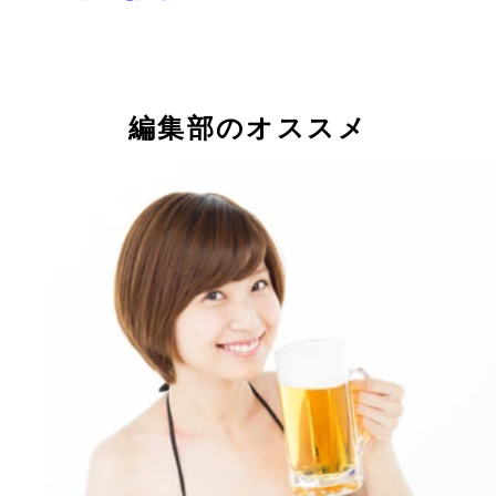
新作］） プロ野球・阪神タイガースとのコラボ商
球場でビールを飲み、柿の種を食べて応援だ
缶ビールに合う量、ピーナッツとのバランスを考え
ット！
とんこつラーメン風味（九州限定） とんこつラー
焼ねぎ風味（群馬限定） ピリッと香ばしい焼きネ
いか焼き醤油マヨネーズ風味（東北限定） おつま
たこ焼ソース風味（関西限定） 関西といえば、こ
編集部のオススメ
の味をかなり感じると評判。ビールのおつまみにも
風味が残る。インパクトのあるお土産品
定番、いかと柿の種の味がダブルで楽しめると人気
味。本家に比べると辛味は少なめになっている