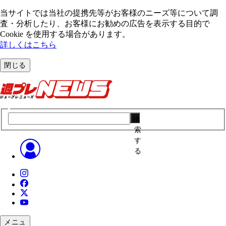
当サイトでは当社の提携先等がお客様のニーズ等について調
査・分析したり、お客様にお勧めの広告を表⽰する⽬的で
Cookie を使⽤する場合があります。
詳しくはこちら
閉じる
検
索
す
る
メニュ