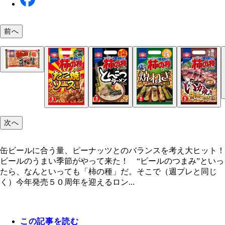
前へ
柿の種キムチ（２００１年） ピリ辛が人気の「柿
柿の種コチュジャン（２００２年） キムチの次に
柿の種豆板醤（２００３年） 次はコチュジャンよ
種」。わさびに続く期間限定品はやっぱりキムチ
限定商品として発売されたのは、甘辛コチュジャン
味が強い豆板醤。「辛い」が期間限定品の“売り”
わさび柿の種（２０００年） 信州限定で発売され
が、好評により全国での期間限定発売になった
次へ
缶ビールに合う量、ピーナッツとのバランスを考え大ヒット！
ビールのうまい季節がやって来た！ “ビールのつまみ”といっ
たら、なんといっても「柿の種」だ。そこで（週プレと同じ
く）今年発売５０周年を迎えるロン...
この記事を読む
勝ちの種ＴＯＲＡＮＩＫＩバージョン（２０１６年