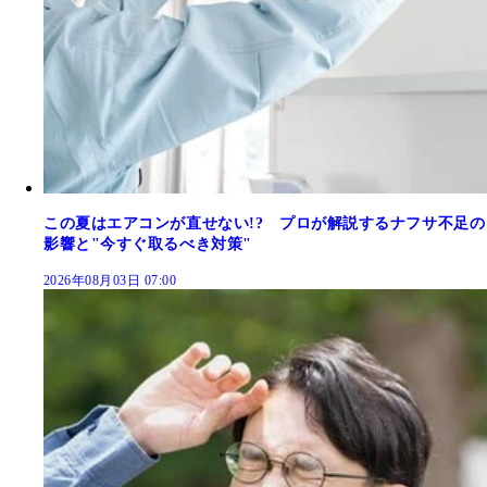
この夏はエアコンが直せない!? プロが解説するナフサ不足の
影響と"今すぐ取るべき対策"
2026年08月03日 07:00