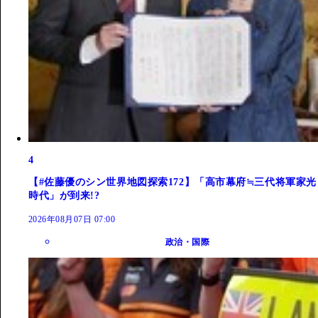
4
【#佐藤優のシン世界地図探索172】「高市幕府≒三代将軍家光
時代」が到来!?
2026年08月07日 07:00
政治・国際