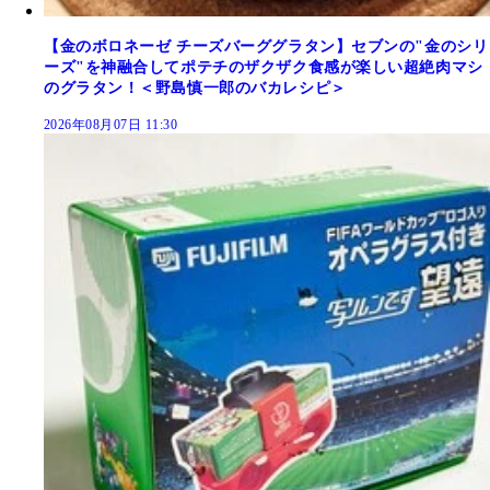
【金のボロネーゼ チーズバーググラタン】セブンの"金のシリ
ーズ"を神融合してポテチのザクザク食感が楽しい超絶肉マシ
のグラタン！＜野島慎一郎のバカレシピ＞
2026年08月07日 11:30