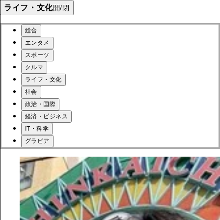
ライフ・文化
開/閉
総合
エンタメ
スポーツ
クルマ
ライフ・文化
社会
政治・国際
経済・ビジネス
IT・科学
グラビア