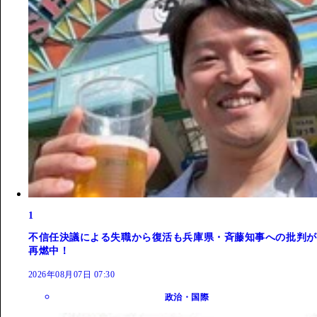
1
不信任決議による失職から復活も兵庫県・斉藤知事への批判が
再燃中！
2026年08月07日 07:30
政治・国際