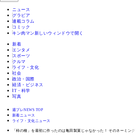
ニュース
グラビア
連載コラム
コミック
キン肉マン
新しいウィンドウで開く
新着
エンタメ
スポーツ
クルマ
ライフ・文化
社会
政治・国際
経済・ビジネス
IT・科学
写真
週プレNEWS TOP
新着ニュース
ライフ・文化ニュース
「柿の種」を最初に作ったのは亀田製菓じゃなかった！ そのネーミングの由