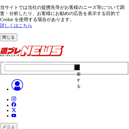
当サイトでは当社の提携先等がお客様のニーズ等について調
査・分析したり、お客様にお勧めの広告を表⽰する⽬的で
Cookie を使⽤する場合があります。
詳しくはこちら
閉じる
検
索
す
る
メニュ