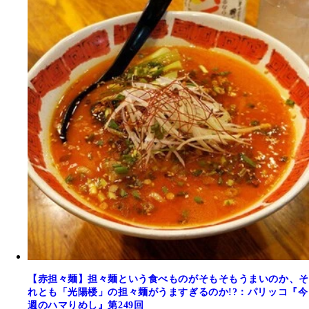
【赤担々麺】担々麺という食べものがそもそもうまいのか、そ
れとも「光陽楼」の担々麺がうますぎるのか!?：パリッコ『今
週のハマりめし』第249回