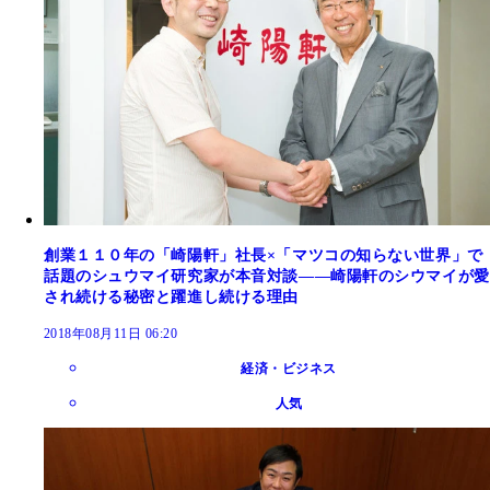
創業１１０年の「崎陽軒」社長×「マツコの知らない世界」で
話題のシュウマイ研究家が本音対談――崎陽軒のシウマイが愛
され続ける秘密と躍進し続ける理由
2018年08月11日 06:20
経済・ビジネス
人気