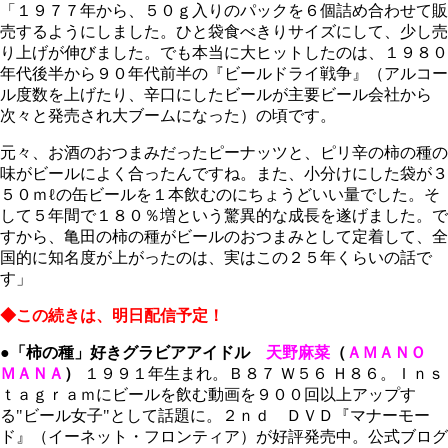
「１９７７年から、５０ｇ入りのパックを６個詰め合わせて販
売するようにしました。ひと袋食べきりサイズにして、少し売
り上げが伸びました。でも本当に大ヒットしたのは、１９８０
年代後半から９０年代前半の『ビールドライ戦争』（アルコー
ル度数を上げたり、辛口にしたビールが主要ビール会社から
次々と発売され大ブームになった）の頃です。
元々、お酒のおつまみだったピーナッツと、ピリ辛の柿の種の
味がビールによく合ったんですね。また、小分けにした袋が３
５０ｍℓの缶ビールを１本飲むのにちょうどいい量でした。そ
して５年間で１８０％増という驚異的な成長を遂げました。で
すから、亀田の柿の種がビールのおつまみとして定着して、全
国的に知名度が上がったのは、実はこの２５年くらいの話で
す」
◆この続きは、明日配信予定！
●
「柿の種」好きグラビアアイドル
天野麻菜
（
ＡＭＡＮＯ
ＭＡＮＡ
）
１９９１年生まれ。Ｂ８７ Ｗ５６ Ｈ８６。Ｉｎｓ
ｔａｇｒａｍにビールを飲む動画を９００回以上アップす
る"ビール女子"として話題に。２ｎｄ ＤＶＤ『マナーモー
ド』（イーネット・フロンティア）が好評発売中。公式ブログ