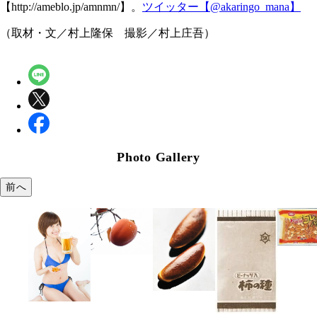
【http://ameblo.jp/amnmn/】。
ツイッター【@akaringo_mana】
（取材・文／村上隆保 撮影／村上庄吾）
Photo Gallery
前へ