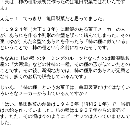
「実は、柿の種を最初に作ったのは亀田製菓ではないんです
よ」
ええっ！ てっきり、亀田製菓だと思ってました。
「１９２４年（大正１３年）に新潟のある菓子メーカーの人
が、あられを作る小判形の金型を誤って踏んでしまった。その
歪（ゆが）んだ金型であられを作ったら『柿の種に似ている』
ということで、柿の種という名前になったそうです。
ちなみに"柿の種"のネーミングのルーツとなったのは新潟県名
産の『大河津』などの甘柿の一種。その種の形が似ていたとの
ことです。その後、新潟地方では、柿の種形のあられが定番と
なり、多くのお店で販売しているんです」
じゃあ、「柿の種」というお菓子は、亀田製菓だけではなくい
ろいろなメーカーから出ているんですか？
「はい。亀田製菓の創業は１９４６年（昭和２１年）で、当初
は水飴を作っていました。柿の種は１９５７年からの販売で
す。ただ、その頃は今のようにピーナッツは入っていませんで
した」