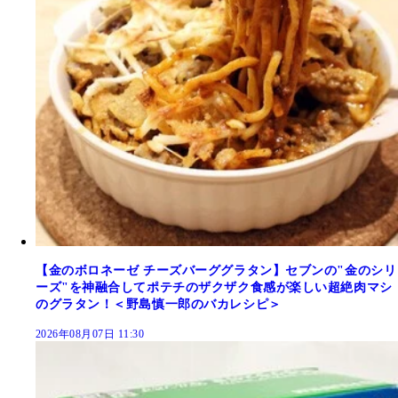
【金のボロネーゼ チーズバーググラタン】セブンの"金のシリ
ーズ"を神融合してポテチのザクザク食感が楽しい超絶肉マシ
のグラタン！＜野島慎一郎のバカレシピ＞
2026年08月07日 11:30