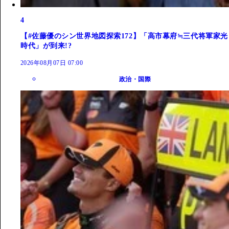
4
【#佐藤優のシン世界地図探索172】「高市幕府≒三代将軍家光
時代」が到来!?
2026年08月07日 07:00
政治・国際