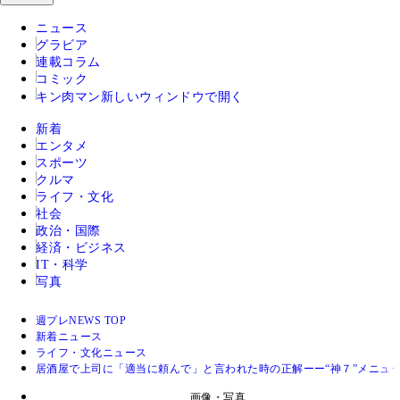
ニュース
グラビア
連載コラム
コミック
キン肉マン
新しいウィンドウで開く
新着
エンタメ
スポーツ
クルマ
ライフ・文化
社会
政治・国際
経済・ビジネス
IT・科学
写真
週プレNEWS TOP
新着ニュース
ライフ・文化ニュース
居酒屋で上司に「適当に頼んで」と言われた時の正解ーー“神７”メニュ
画像・写真