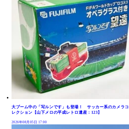
大ブーム中の「写ルンです」も登場！ サッカー系のカメラコ
レクション【山下メロの平成レトロ遺産：123】
2026年08月05日 17:00