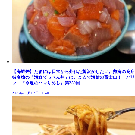
【海鮮丼】たまには日常から外れた贅沢がしたい。熱海の商店
街名物の「海鮮てっぺん丼」は、まるで海鮮の富士山！：パリ
ッコ『今週のハマりめし』第250回
2026年08月07日 11:40