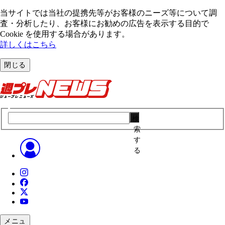
当サイトでは当社の提携先等がお客様のニーズ等について調
査・分析したり、お客様にお勧めの広告を表⽰する⽬的で
Cookie を使⽤する場合があります。
詳しくはこちら
閉じる
検
索
す
る
メニュ