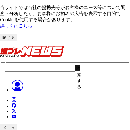
当サイトでは当社の提携先等がお客様のニーズ等について調
査・分析したり、お客様にお勧めの広告を表⽰する⽬的で
Cookie を使⽤する場合があります。
詳しくはこちら
閉じる
検
索
す
る
メニュ