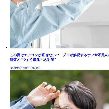
この夏はエアコンが直せない!? プロが解説するナフサ不足の
影響と"今すぐ取るべき対策"
2026年08月03日 07:00