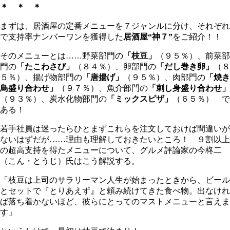
＊ ＊ ＊
まずは、居酒屋の定番メニューを７ジャンルに分け、それぞれ
で支持率ナンバーワンを獲得した
居酒屋“神７”
をご紹介！！
そのメニューとは……野菜部門の
「枝豆」
（９５％）、前菜部
門の
「たこわさび」
（８４％）、卵部門の
「だし巻き卵」
（８
５％）、揚げ物部門の
「唐揚げ」
（９５％）、肉部門の
「焼き
鳥盛り合わせ」
（９７％）、魚介部門の
「刺し身盛り合わせ」
（９３％）、炭水化物部門の
「ミックスピザ」
（６５％） で
ある！
若手社員は迷ったらひとまずこれらを注文しておけば間違いが
ないはずだが……理由も理解しておきたいところ！ ９割以上
の超高支持を得たメニューについて、グルメ評論家の今柊二
（こん・とうじ）氏はこう解説する。
「枝豆は上司のサラリーマン人生が始まったときから、ビール
とセットで『とりあえず』と頼み続けてきた食べ物。出なけれ
ば落ち着かないほど、彼らにとってのマストメニューと言えま
す」