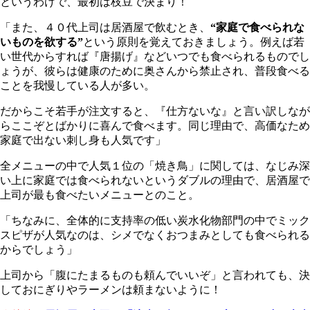
というわけで、最初は枝豆で決まり！
「また、４０代上司は居酒屋で飲むとき、
“家庭で食べられな
いものを欲する”
という原則を覚えておきましょう。例えば若
い世代からすれば『唐揚げ』などいつでも食べられるものでし
ょうが、彼らは健康のために奥さんから禁止され、普段食べる
ことを我慢している人が多い。
だからこそ若手が注文すると、『仕方ないな』と言い訳しなが
らここぞとばかりに喜んで食べます。同じ理由で、高価なため
家庭で出ない刺し身も人気です」
全メニューの中で人気１位の「焼き鳥」に関しては、なじみ深
い上に家庭では食べられないというダブルの理由で、居酒屋で
上司が最も食べたいメニューとのこと。
「ちなみに、全体的に支持率の低い炭水化物部門の中でミック
スピザが人気なのは、シメでなくおつまみとしても食べられる
からでしょう」
上司から「腹にたまるものも頼んでいいぞ」と言われても、決
しておにぎりやラーメンは頼まないように！