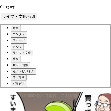
Category
ライフ・文化
開/閉
総合
エンタメ
スポーツ
クルマ
ライフ・文化
社会
政治・国際
経済・ビジネス
IT・科学
グラビア