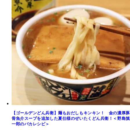
【ゴールデンどん兵衛】麺もおだしもキンキン！ 金の濃厚豚
骨魚介スープを追加した夏仕様のぜいたくどん兵衛！＜野島慎
一郎のバカレシピ＞