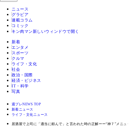
ニュース
グラビア
連載コラム
コミック
キン肉マン
新しいウィンドウで開く
新着
エンタメ
スポーツ
クルマ
ライフ・文化
社会
政治・国際
経済・ビジネス
IT・科学
写真
週プレNEWS TOP
新着ニュース
ライフ・文化ニュース
居酒屋で上司に「適当に頼んで」と言われた時の正解ーー“神７”メニュ