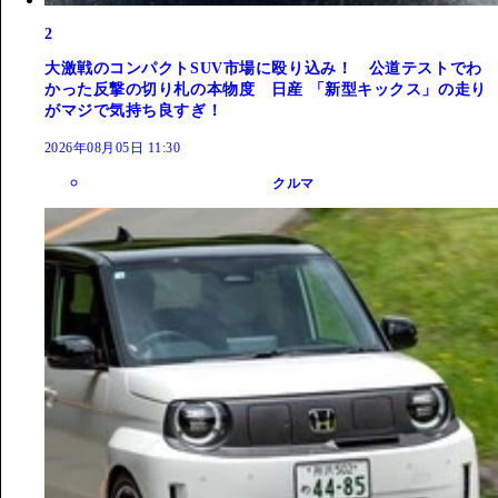
2
大激戦のコンパクトSUV市場に殴り込み！ 公道テストでわ
かった反撃の切り札の本物度 日産 「新型キックス」の走り
がマジで気持ち良すぎ！
2026年08月05日 11:30
クルマ