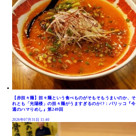
【赤担々麺】担々麺という食べものがそもそもうまいのか、そ
れとも「光陽楼」の担々麺がうますぎるのか!?：パリッコ『今
週のハマりめし』第249回
2026年07月31日 11:40