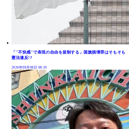
「"不快感"で表現の自由を規制する」国旗損壊罪はそもそも
憲法違反!?
2026年08月08日 08:30