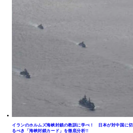
イランのホルムズ海峡封鎖の教訓に学べ！ 日本が対中国に切
るべき「海峡封鎖カード」を徹底分析!!