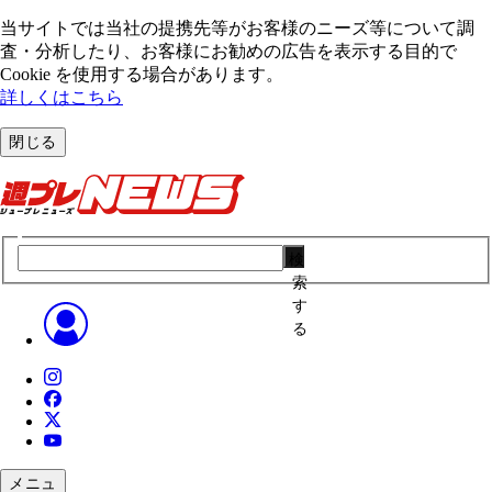
当サイトでは当社の提携先等がお客様のニーズ等について調
査・分析したり、お客様にお勧めの広告を表⽰する⽬的で
Cookie を使⽤する場合があります。
詳しくはこちら
閉じる
検
索
す
る
メニュ