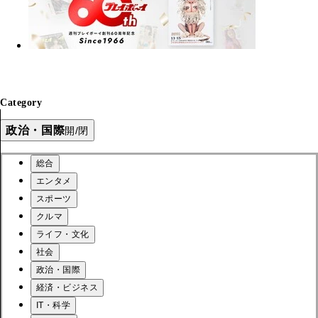
Category
政治・国際
開/閉
総合
エンタメ
スポーツ
クルマ
ライフ・文化
社会
政治・国際
経済・ビジネス
IT・科学