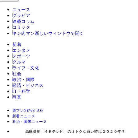
ニュース
グラビア
連載コラム
コミック
キン肉マン
新しいウィンドウで開く
新着
エンタメ
スポーツ
クルマ
ライフ・文化
社会
政治・国際
経済・ビジネス
IT・科学
写真
週プレNEWS TOP
新着ニュース
政治・国際ニュース
高解像度「４Ｋテレビ」のオトクな買い時は２０２０年？