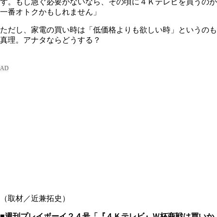
ず。もし急ぐ必要がないなら、その頃に４Ｋテレビを買うのが
一番オトクかもしれません」
ただし、家電の買い時は「低価格よりも欲しい時」というのも
真理。アナタならどうする？
（取材／近兼拓史）
■週刊プレイボーイ２４号「『４Ｋテレビ』Ｗ杯商戦は買いか