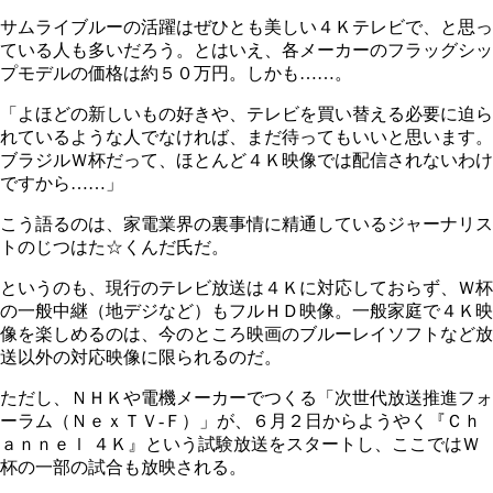
サムライブルーの活躍はぜひとも美しい４Ｋテレビで、と思っ
ている人も多いだろう。とはいえ、各メーカーのフラッグシッ
プモデルの価格は約５０万円。しかも……。
「よほどの新しいもの好きや、テレビを買い替える必要に迫ら
れているような人でなければ、まだ待ってもいいと思います。
ブラジルＷ杯だって、ほとんど４Ｋ映像では配信されないわけ
ですから……」
こう語るのは、家電業界の裏事情に精通しているジャーナリス
トのじつはた☆くんだ氏だ。
というのも、現行のテレビ放送は４Ｋに対応しておらず、Ｗ杯
の一般中継（地デジなど）もフルＨＤ映像。一般家庭で４Ｋ映
像を楽しめるのは、今のところ映画のブルーレイソフトなど放
送以外の対応映像に限られるのだ。
ただし、ＮＨＫや電機メーカーでつくる「次世代放送推進フォ
ーラム（ＮｅｘＴＶ-Ｆ）」が、６月２日からようやく『Ｃｈ
ａｎｎｅｌ ４Ｋ』という試験放送をスタートし、ここではＷ
杯の一部の試合も放映される。