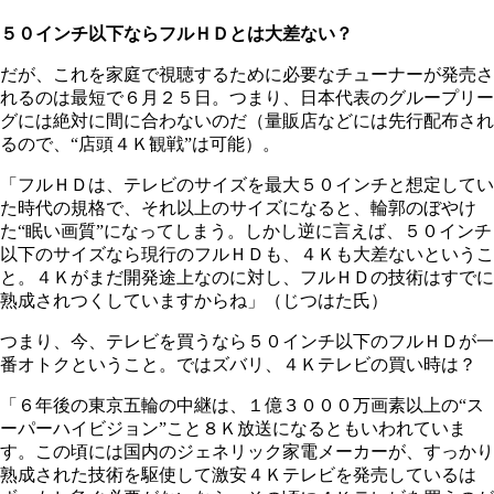
５０インチ以下ならフルＨＤとは大差ない？
だが、これを家庭で視聴するために必要なチューナーが発売さ
れるのは最短で６月２５日。つまり、日本代表のグループリー
グには絶対に間に合わないのだ（量販店などには先行配布され
るので、“店頭４Ｋ観戦”は可能）。
「フルＨＤは、テレビのサイズを最大５０インチと想定してい
た時代の規格で、それ以上のサイズになると、輪郭のぼやけ
た“眠い画質”になってしまう。しかし逆に言えば、５０インチ
以下のサイズなら現行のフルＨＤも、４Ｋも大差ないというこ
と。４Ｋがまだ開発途上なのに対し、フルＨＤの技術はすでに
熟成されつくしていますからね」（じつはた氏）
つまり、今、テレビを買うなら５０インチ以下のフルＨＤが一
番オトクということ。ではズバリ、４Ｋテレビの買い時は？
「６年後の東京五輪の中継は、１億３０００万画素以上の“ス
ーパーハイビジョン”こと８Ｋ放送になるともいわれていま
す。この頃には国内のジェネリック家電メーカーが、すっかり
熟成された技術を駆使して激安４Ｋテレビを発売しているは