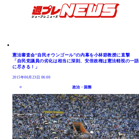
憲法審査会“自民オウンゴール”の内幕を小林節教授に直撃
「自民党議員の劣化は相当に深刻、安倍政権は憲法軽視の一語
に尽きる！」
2015年06月23日 06:00
政治・国際