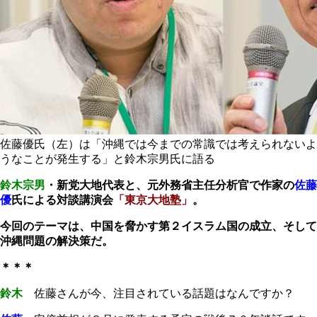
佐藤優氏（左）は「沖縄では今までの常識では考えられないよ
うなことが発生する」と鈴木宗男氏に語る
鈴木宗男
・新党大地代表と、元外務省主任分析官で作家の
佐藤
優
氏による対談講演会
「東京大地塾」
。
今回のテーマは、中国を脅かす第２イスラム国の成立、そして
沖縄問題の解決策だ。
＊＊＊
鈴木
佐藤さんが今、注目されている話題はなんですか？