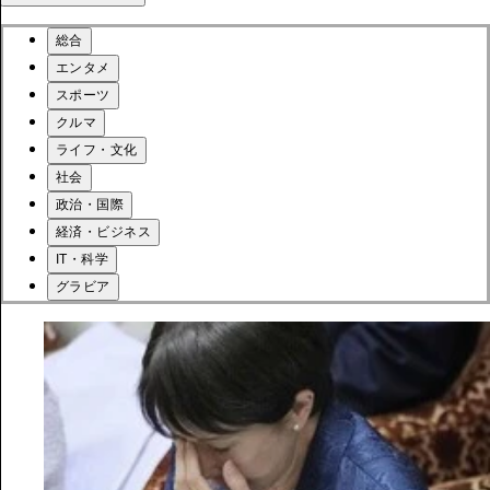
総合
エンタメ
スポーツ
クルマ
ライフ・文化
社会
政治・国際
経済・ビジネス
IT・科学
グラビア