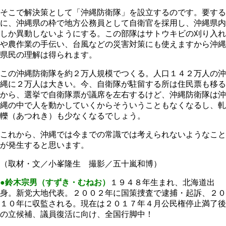
そこで解決策として「沖縄防衛隊」を設立するのです。要する
に、沖縄県の枠で地方公務員として自衛官を採用し、沖縄県内
しか異動しないようにする。この部隊はサトウキビの刈り入れ
や農作業の手伝い、台風などの災害対策にも使えますから沖縄
県民の理解は得られます。
この沖縄防衛隊を約２万人規模でつくる。人口１４２万人の沖
縄に２万人は大きい。今、自衛隊が駐留する所は住民票も移る
から、選挙で自衛隊票が議席を左右するけど、沖縄防衛隊は沖
縄の中で人を動かしていくからそういうこともなくなるし、軋
轢（あつれき）も少なくなるでしょう。
これから、沖縄では今までの常識では考えられないようなこと
が発生すると思います。
（取材・文／小峯隆生 撮影／五十嵐和博）
●鈴木宗男（すずき・むねお）
１９４８年生まれ、北海道出
身。新党大地代表。２００２年に国策捜査で逮捕・起訴、２０
１０年に収監される。現在は２０１７年４月公民権停止満了後
の立候補、議員復活に向け、全国行脚中！