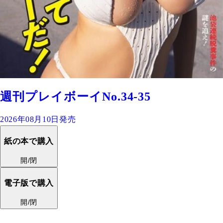
週刊プレイボーイNo.34-35
2026年08月10日発売
紙の本で購入
開/閉
電子版で購入
開/閉