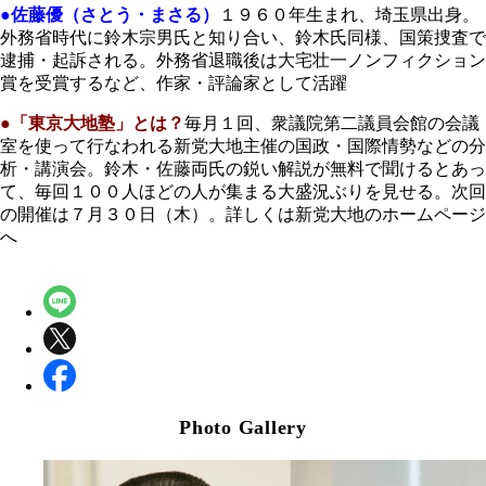
●佐藤優（さとう・まさる）
１９６０年生まれ、埼玉県出身。
外務省時代に鈴木宗男氏と知り合い、鈴木氏同様、国策捜査で
逮捕・起訴される。外務省退職後は大宅壮一ノンフィクション
賞を受賞するなど、作家・評論家として活躍
●「東京大地塾」とは？
毎月１回、衆議院第二議員会館の会議
室を使って行なわれる新党大地主催の国政・国際情勢などの分
析・講演会。鈴木・佐藤両氏の鋭い解説が無料で聞けるとあっ
て、毎回１００人ほどの人が集まる大盛況ぶりを見せる。次回
の開催は７月３０日（木）。詳しくは新党大地のホームページ
へ
Photo Gallery