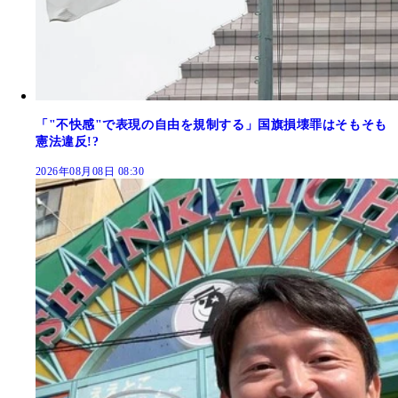
「"不快感"で表現の自由を規制する」国旗損壊罪はそもそも
憲法違反!?
2026年08月08日 08:30