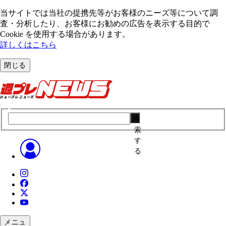
当サイトでは当社の提携先等がお客様のニーズ等について調
査・分析したり、お客様にお勧めの広告を表⽰する⽬的で
Cookie を使⽤する場合があります。
詳しくはこちら
閉じる
検
索
す
る
メニュ