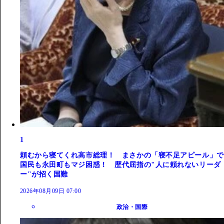
1
頼むから寝てくれ高市総理！ まさかの「寝不足アピール」で
国民も永田町もマジ困惑！ 歴代屈指の"人に頼れないリーダ
ー"が招く国難
2026年08月09日 07:00
政治・国際