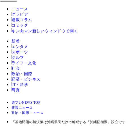
ニュース
グラビア
連載コラム
コミック
キン肉マン
新しいウィンドウで開く
新着
エンタメ
スポーツ
クルマ
ライフ・文化
社会
政治・国際
経済・ビジネス
IT・科学
写真
週プレNEWS TOP
新着ニュース
政治・国際ニュース
「基地問題の解決策は沖縄県民だけで編成する『沖縄防衛隊』設立です