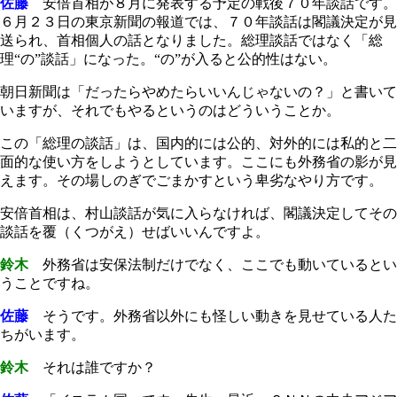
佐藤
安倍首相が８月に発表する予定の戦後７０年談話です。
６月２３日の東京新聞の報道では、７０年談話は閣議決定が見
送られ、首相個人の話となりました。総理談話ではなく「総
理“の”談話」になった。“の”が入ると公的性はない。
朝日新聞は「だったらやめたらいいんじゃないの？」と書いて
いますが、それでもやるというのはどういうことか。
この「総理の談話」は、国内的には公的、対外的には私的と二
面的な使い方をしようとしています。ここにも外務省の影が見
えます。その場しのぎでごまかすという卑劣なやり方です。
安倍首相は、村山談話が気に入らなければ、閣議決定してその
談話を覆（くつがえ）せばいいんですよ。
鈴木
外務省は安保法制だけでなく、ここでも動いているとい
うことですね。
佐藤
そうです。外務省以外にも怪しい動きを見せている人た
ちがいます。
鈴木
それは誰ですか？