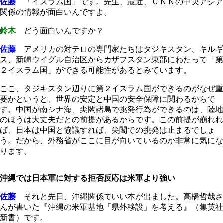
佐藤
「イスラム国」です。先生、最近、ＣＮＮの中央アジア
関係の情報が面白いんですよ。
鈴木
どう面白いんですか？
佐藤
アメリカの対テロの専門家たちはタジキスタン、キルギ
ス、新疆ウイグル自治区からカザフスタン東部にわたって「第
２イスラム国」ができる可能性があるとみています。
ここ、タジキスタン辺りに第２イスラム国ができるのがなぜ重
要かというと、世界の安定と中国の安全保障に関わるからで
す。中国が南シナ海、尖閣諸島で挑発行為ができるのは、陸地
のほうは大丈夫だとの前提があるからです。この前提が崩れれ
ば、日本は中国と協議すれば、尖閣での挑発は止まるでしょ
う。だから、外務省がここに目が向いているのか非常に気にな
ります。
沖縄では日本軍に対する拒否反応は米軍より強い
佐藤
それと先日、沖縄関係でいい本が出ました。高橋哲哉さ
んが書いた『沖縄の米軍基地「県外移設」を考える』（集英社
新書）です。