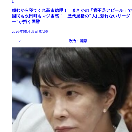
1
頼むから寝てくれ高市総理！ まさかの「寝不足アピール」で
国民も永田町もマジ困惑！ 歴代屈指の"人に頼れないリーダ
ー"が招く国難
2026年08月09日 07:00
政治・国際