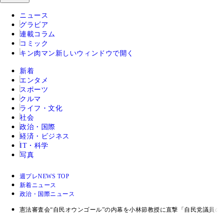
ニュース
グラビア
連載コラム
コミック
キン肉マン
新しいウィンドウで開く
新着
エンタメ
スポーツ
クルマ
ライフ・文化
社会
政治・国際
経済・ビジネス
IT・科学
写真
週プレNEWS TOP
新着ニュース
政治・国際ニュース
憲法審査会“自民オウンゴール”の内幕を小林節教授に直撃「自民党議員