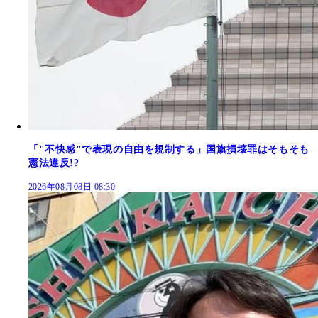
「"不快感"で表現の自由を規制する」国旗損壊罪はそもそも
憲法違反!?
2026年08月08日 08:30