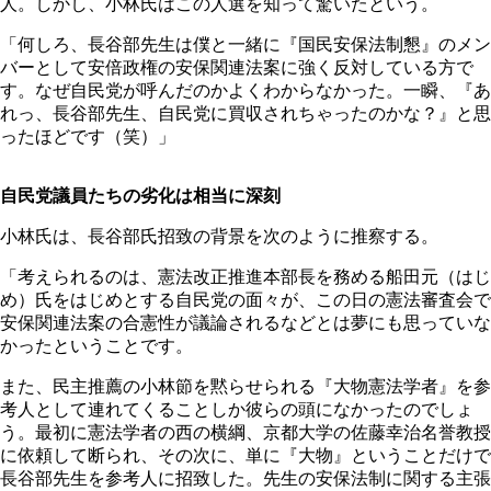
人。しかし、小林氏はこの人選を知って驚いたという。
「何しろ、長谷部先生は僕と一緒に『国民安保法制懇』のメン
バーとして安倍政権の安保関連法案に強く反対している方で
す。なぜ自民党が呼んだのかよくわからなかった。一瞬、『あ
れっ、長谷部先生、自民党に買収されちゃったのかな？』と思
ったほどです（笑）」
自民党議員たちの劣化は相当に深刻
小林氏は、長谷部氏招致の背景を次のように推察する。
「考えられるのは、憲法改正推進本部長を務める船田元（はじ
め）氏をはじめとする自民党の面々が、この日の憲法審査会で
安保関連法案の合憲性が議論されるなどとは夢にも思っていな
かったということです。
また、民主推薦の小林節を黙らせられる『大物憲法学者』を参
考人として連れてくることしか彼らの頭になかったのでしょ
う。最初に憲法学者の西の横綱、京都大学の佐藤幸治名誉教授
に依頼して断られ、その次に、単に『大物』ということだけで
長谷部先生を参考人に招致した。先生の安保法制に関する主張