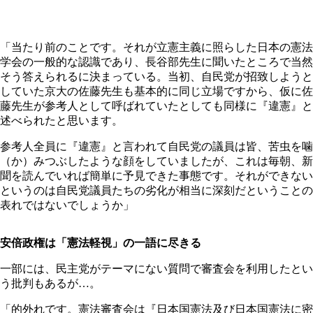
「当たり前のことです。それが立憲主義に照らした日本の憲法
学会の一般的な認識であり、長谷部先生に聞いたところで当然
そう答えられるに決まっている。当初、自民党が招致しようと
していた京大の佐藤先生も基本的に同じ立場ですから、仮に佐
藤先生が参考人として呼ばれていたとしても同様に『違憲』と
述べられたと思います。
参考人全員に『違憲』と言われて自民党の議員は皆、苦虫を噛
（か）みつぶしたような顔をしていましたが、これは毎朝、新
聞を読んでいれば簡単に予見できた事態です。それができない
というのは自民党議員たちの劣化が相当に深刻だということの
表れではないでしょうか」
安倍政権は「憲法軽視」の一語に尽きる
一部には、民主党がテーマにない質問で審査会を利用したとい
う批判もあるが…。
「的外れです。憲法審査会は『日本国憲法及び日本国憲法に密