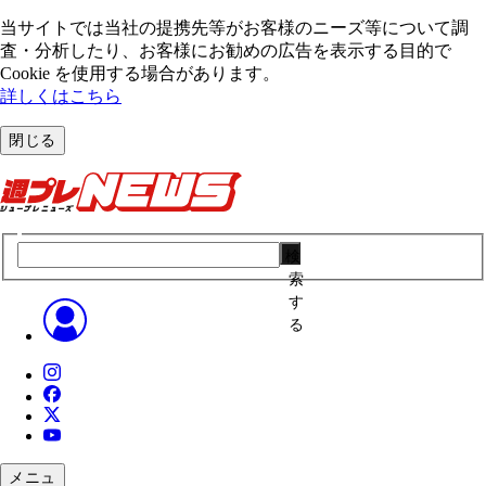
当サイトでは当社の提携先等がお客様のニーズ等について調
査・分析したり、お客様にお勧めの広告を表⽰する⽬的で
Cookie を使⽤する場合があります。
詳しくはこちら
閉じる
検
索
す
る
メニュ