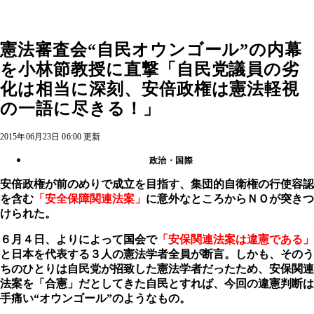
憲法審査会“自民オウンゴール”の内幕
を小林節教授に直撃「自民党議員の劣
化は相当に深刻、安倍政権は憲法軽視
の一語に尽きる！」
2015年06月23日 06:00 更新
政治・国際
安倍政権が前のめりで成立を目指す、集団的自衛権の行使容認
を含む
「安全保障関連法案」
に意外なところからＮＯが突きつ
けられた。
６月４日、よりによって国会で
「安保関連法案は違憲である」
と日本を代表する３人の憲法学者全員が断言。しかも、そのう
ちのひとりは自民党が招致した憲法学者だったため、安保関連
法案を「合憲」だとしてきた自民とすれば、今回の違憲判断は
手痛い“オウンゴール”のようなもの。