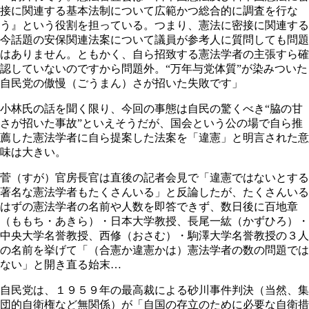
接に関連する基本法制について広範かつ総合的に調査を行な
う』という役割を担っている。つまり、憲法に密接に関連する
今話題の安保関連法案について議員が参考人に質問しても問題
はありません。ともかく、自ら招致する憲法学者の主張すら確
認していないのですから問題外。“万年与党体質”が染みついた
自民党の傲慢（ごうまん）さが招いた失敗です」
小林氏の話を聞く限り、今回の事態は自民の驚くべき“脇の甘
さが招いた事故”といえそうだが、国会という公の場で自ら推
薦した憲法学者に自ら提案した法案を「違憲」と明言された意
味は大きい。
菅（すが）官房長官は直後の記者会見で「違憲ではないとする
著名な憲法学者もたくさんいる」と反論したが、たくさんいる
はずの憲法学者の名前や人数を即答できず、数日後に百地章
（ももち・あきら）・日本大学教授、長尾一紘（かずひろ）・
中央大学名誉教授、西修（おさむ）・駒澤大学名誉教授の３人
の名前を挙げて「（合憲か違憲かは）憲法学者の数の問題では
ない」と開き直る始末…
自民党は、１９５９年の最高裁による砂川事件判決（当然、集
団的自衛権など無関係）が「自国の存立のために必要な自衛措