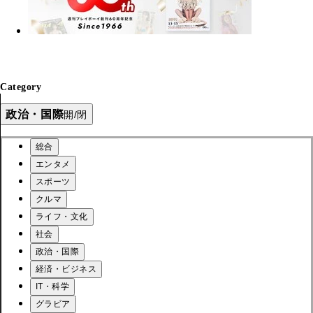
Category
政治・国際
開/閉
総合
エンタメ
スポーツ
クルマ
ライフ・文化
社会
政治・国際
経済・ビジネス
IT・科学
グラビア