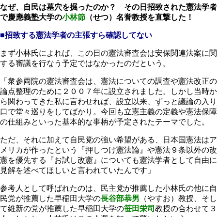
なぜ、自民は墓穴を掘ったのか？ その日招致された憲法学者
で慶應義塾大学の
小林節
（せつ）名誉教授を直撃した！
■招致する憲法学者の主張すら確認してない
まず小林氏によれば、この日の憲法審査会は安保関連法案に関
する審議を行なう予定ではなかったのだという。
「衆参両院の憲法審査会は、憲法についての調査や憲法改正の
論点整理のために２００７年に設立されました。しかし当時か
ら関わってきた私に言わせれば、設立以来、ずっと議論の入り
口で堂々巡りをしてばかり。今回も立憲主義の定義や憲法保障
の仕組みといった基本的な事柄が予定されたテーマでした。
ただ、それに加えて自民党の強い希望がある、日本国憲法はア
メリカが作ったという『押しつけ憲法論』や憲法９条以外の改
憲を優先する『お試し改憲』についても憲法学者として自由に
見解を述べてほしいと言われていたんです」
参考人として呼ばれたのは、民主党が推薦した小林氏の他に自
民党が推薦した早稲田大学の
長谷部恭男
（やすお）教授、そし
て維新の党が推薦した早稲田大学の
笹田栄司
教授の合わせて３