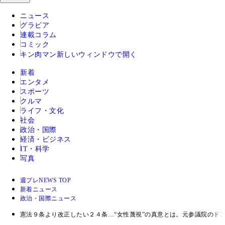
ニュース
グラビア
連載コラム
コミック
キン肉マン
新しいウィンドウで開く
新着
エンタメ
スポーツ
クルマ
ライフ・文化
社会
政治・国際
経済・ビジネス
IT・科学
写真
週プレNEWS TOP
新着ニュース
政治・国際ニュース
憲法９条より改正したい２４条…“女性蔑視”の真意とは。元参議院の