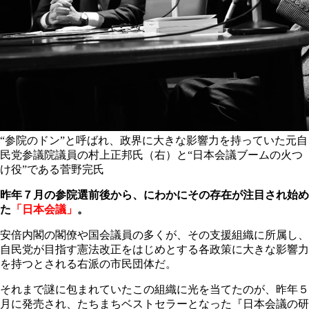
“参院のドン”と呼ばれ、政界に大きな影響力を持っていた元自
民党参議院議員の村上正邦氏（右）と“日本会議ブームの火つ
け役”である菅野完氏
昨年７月の参院選前後から、にわかにその存在が注目され始め
た
「日本会議
」
。
安倍内閣の閣僚や国会議員の多くが、その支援組織に所属し、
自民党が目指す憲法改正をはじめとする各政策に大きな影響力
を持つとされる右派の市民団体だ。
それまで謎に包まれていたこの組織に光を当てたのが、昨年５
月に発売され、たちまちベストセラーとなった『日本会議の研