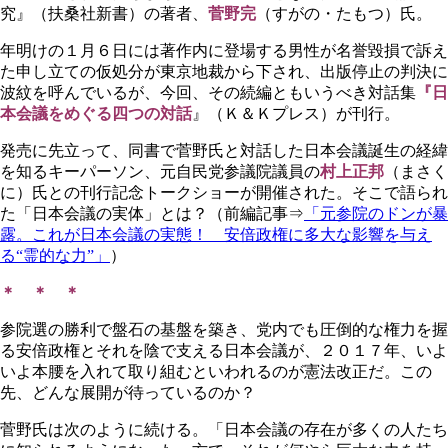
究』（扶桑社新書）の著者、
菅野完
（すがの・たもつ）氏。
年明けの１月６日には著作内に登場する男性が名誉毀損で訴え
た申し立ての仮処分が東京地裁から下され、出版停止の判決に
波紋を呼んでいるが、今回、その続編ともいうべき対話集
『日
本会議をめぐる四つの対話
』（Ｋ＆Ｋプレス）が刊行。
発売に先立って、同書で菅野氏と対話した日本会議誕生の経緯
を知るキーパーソン、元自民党参議院議員の
村上正邦
（まさく
に）氏との刊行記念トークショーが開催された。そこで語られ
た「日本会議の実体」とは？（前編記事⇒
「元参院のドンが暴
露。これが日本会議の実態！ 安倍政権に多大な影響を与え
る“霊的な力”」
）
＊ ＊ ＊
参院選の勝利で盤石の基盤を築き、党内でも圧倒的な権力を握
る安倍政権とそれを陰で支える日本会議が、２０１７年、いよ
いよ本腰を入れて取り組むといわれるのが憲法改正だ。この
先、どんな展開が待っているのか？
菅野氏は次のように続ける。「日本会議の存在が多くの人たち