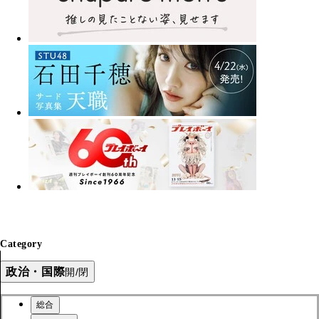
Category
政治・国際
開/閉
総合