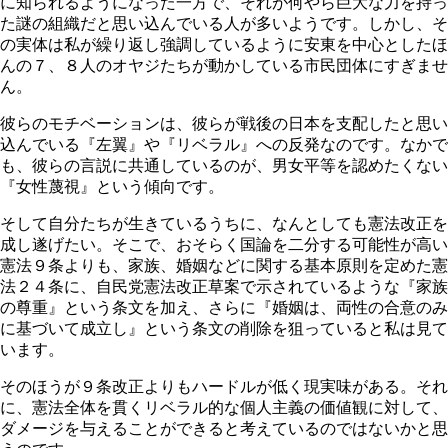
に知られるようになった一方で、それが何やら巨大な力を持っ
た謎の組織だと思い込んでいる人が多いようです。しかし、そ
の実体は私が繰り返し強調しているように安東を中心としたほ
んの７、８人のオヤジたちが動かしている市民団体にすぎませ
ん。
彼らのモチベーションは、彼らが戦後の日本を支配したと思い
込んでいる『左翼』や『リベラル』への反発なのです。なかで
も、彼らの言説に共通しているのが、男女平等を認めたくない
『女性蔑視』という傾向です。
そして自分たちが生きているうちに、なんとしても憲法改正を
成し遂げたい。そこで、おそらく国論を二分する可能性が高い
憲法９条よりも、家族、婚姻などに関する基本原則を定めた憲
法２４条に、自民党憲法改正草案で示されているような『家族
の尊重』という条文を加え、さらに『婚姻は、両性の合意のみ
に基づいて成立し』という条文の削除を狙っていると私は見て
います。
そのほうが９条改正よりもハードルが低く現実味がある。それ
に、憲法全体を貫くリベラル的な個人主義の価値観に対して、
ダメージを与えることができると考えているのではないかと思