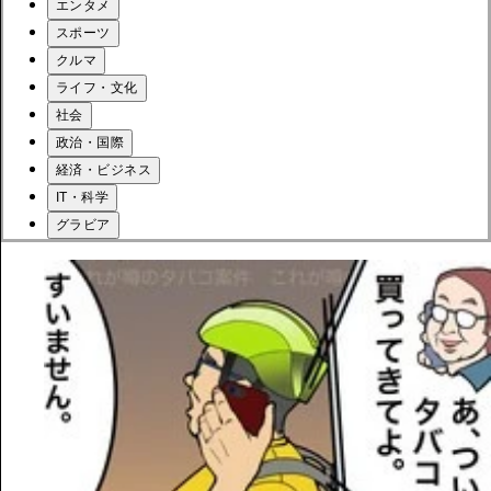
エンタメ
スポーツ
クルマ
ライフ・文化
社会
政治・国際
経済・ビジネス
IT・科学
グラビア