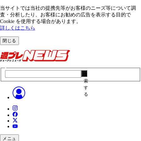
当サイトでは当社の提携先等がお客様のニーズ等について調
査・分析したり、お客様にお勧めの広告を表⽰する⽬的で
Cookie を使⽤する場合があります。
詳しくはこちら
閉じる
検
索
す
る
メニュ