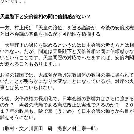
うのです」。
天皇陛下と安倍首相の間に信頼感がない？
一方、村上氏は「天皇の譲位」を巡る議論が、今後の安倍政権
と日本会議の関係を揺るがす可能性を指摘する。
「天皇陛下の譲位を認めるというのは日本会議の考え方とは相
いれない。だが、問題は天皇陛下と安倍首相の間に信頼感がな
いということです。天皇問題の対応でへたをすれば、安倍内閣
が割れることもありますよ」
お隣の韓国では、大統領が新興宗教団体の教祖の娘に操られて
いたことが明らかになり大変なことになっているが、対岸の火
事とは笑っていられない。
今後、安倍政権の長期化で、日本会議の影響力はさらに強まる
のか？ 両者の悲願である憲法改正は実現できるのか？ ２０
１７年の政局も、陰で蠢（うごめ）く日本会議の動きから目が
離せそうにない。
（取材・文／川喜田 研 撮影／村上宗一郎）