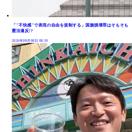
「"不快感"で表現の自由を規制する」国旗損壊罪はそもそも
憲法違反!?
2026年08月08日 08:30