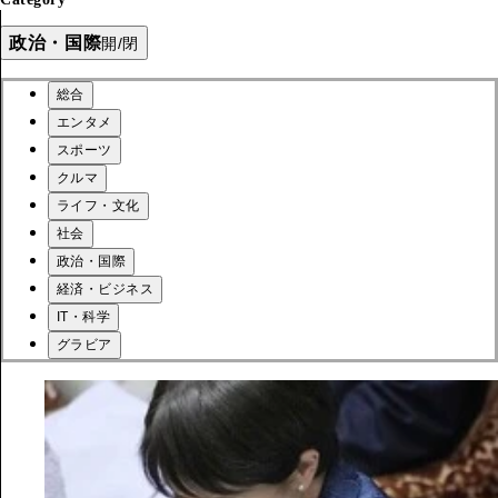
政治・国際
開/閉
総合
エンタメ
スポーツ
クルマ
ライフ・文化
社会
政治・国際
経済・ビジネス
IT・科学
グラビア