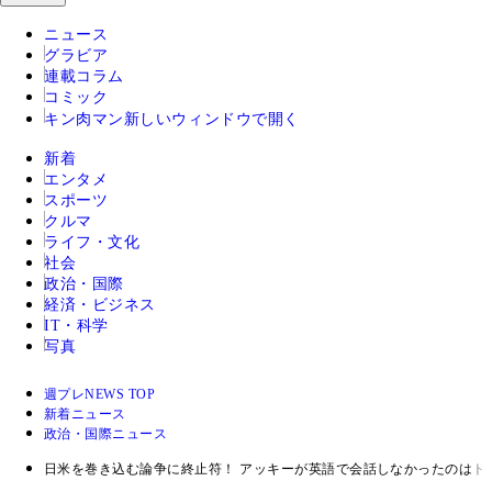
ニュース
グラビア
連載コラム
コミック
キン肉マン
新しいウィンドウで開く
新着
エンタメ
スポーツ
クルマ
ライフ・文化
社会
政治・国際
経済・ビジネス
IT・科学
写真
週プレNEWS TOP
新着ニュース
政治・国際ニュース
日米を巻き込む論争に終止符！ アッキーが英語で会話しなかったのはト