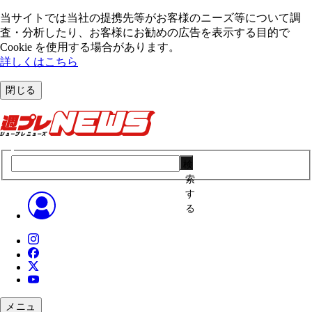
当サイトでは当社の提携先等がお客様のニーズ等について調
査・分析したり、お客様にお勧めの広告を表⽰する⽬的で
Cookie を使⽤する場合があります。
詳しくはこちら
閉じる
検
索
す
る
メニュ