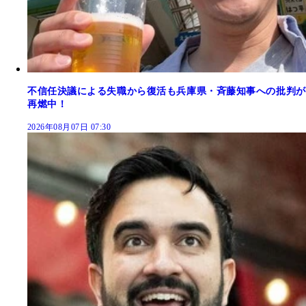
不信任決議による失職から復活も兵庫県・斉藤知事への批判が
再燃中！
2026年08月07日 07:30