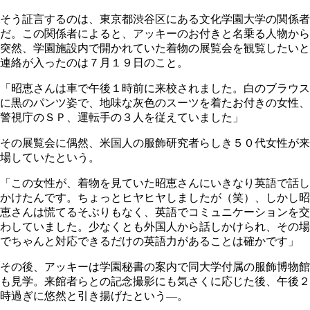
そう証言するのは、東京都渋谷区にある文化学園大学の関係者
だ。この関係者によると、アッキーのお付きと名乗る人物から
突然、学園施設内で開かれていた着物の展覧会を観覧したいと
連絡が入ったのは７月１９日のこと。
「昭恵さんは車で午後１時前に来校されました。白のブラウス
に黒のパンツ姿で、地味な灰色のスーツを着たお付きの女性、
警視庁のＳＰ、運転手の３人を従えていました」
その展覧会に偶然、米国人の服飾研究者らしき５０代女性が来
場していたという。
「この女性が、着物を見ていた昭恵さんにいきなり英語で話し
かけたんです。ちょっとヒヤヒヤしましたが（笑）、しかし昭
恵さんは慌てるそぶりもなく、英語でコミュニケーションを交
わしていました。少なくとも外国人から話しかけられ、その場
でちゃんと対応できるだけの英語力があることは確かです」
その後、アッキーは学園秘書の案内で同大学付属の服飾博物館
も見学。来館者らとの記念撮影にも気さくに応じた後、午後２
時過ぎに悠然と引き揚げたという―。