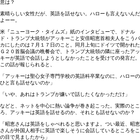
意は？
素晴らしい女性だが、英語を話せない。ハローも言えないんだ
よーー。
米『ニューヨーク・タイムズ』紙のインタビューで、ドナル
ド・トランプ大統領がアッキーこと安倍昭恵首相夫人をこうバ
カにしたのは７月１７日のこと。同月上旬にドイツで開かれた
Ｇ２０首脳会議の晩餐会で、トランプ大統領の隣に座ったアッ
キーが英語で会話しようとしなかったことを受けての発言だ。
この話が報じられると、
「アッキーは聖心女子専門学校の英語科卒業なのに、ハローの
ひと言も話せないのか」
「いや、あれはトランプが嫌いで話したくなかっただけ」
などと、ネットを中心に熱い論争が巻き起こった。実際のとこ
ろ、アッキーは英語を話せるのか、それとも話せないのか？
「昭恵さんは英語をしゃべれると思いますよ。つい最近、昭恵
さんが外国人相手に英語で楽しそうに会話しているところをこ
の目で見ましたから」