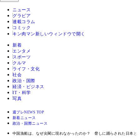
ニュース
グラビア
連載コラム
コミック
キン肉マン
新しいウィンドウで開く
新着
エンタメ
スポーツ
クルマ
ライフ・文化
社会
政治・国際
経済・ビジネス
IT・科学
写真
週プレNEWS TOP
新着ニュース
政治・国際ニュース
中国漁船は、なぜ尖閣に現れなかったのか？ 脅しに踊らされた日本と