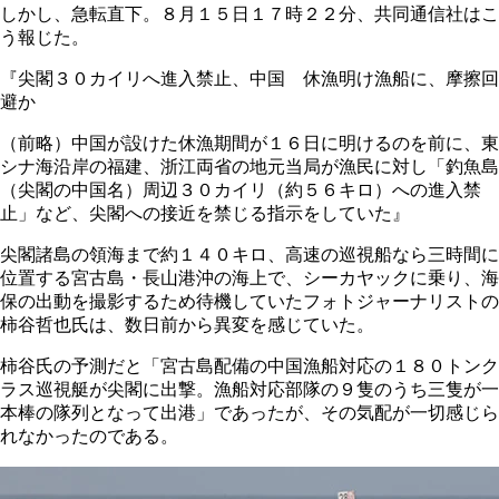
しかし、急転直下。８月１５日１７時２２分、共同通信社はこ
う報じた。
『尖閣３０カイリへ進入禁止、中国 休漁明け漁船に、摩擦回
避か
（前略）中国が設けた休漁期間が１６日に明けるのを前に、東
シナ海沿岸の福建、浙江両省の地元当局が漁民に対し「釣魚島
（尖閣の中国名）周辺３０カイリ（約５６キロ）への進入禁
止」など、尖閣への接近を禁じる指示をしていた』
尖閣諸島の領海まで約１４０キロ、高速の巡視船なら三時間に
位置する宮古島・長山港沖の海上で、シーカヤックに乗り、海
保の出動を撮影するため待機していたフォトジャーナリストの
柿谷哲也氏は、数日前から異変を感じていた。
柿谷氏の予測だと「宮古島配備の中国漁船対応の１８０トンク
ラス巡視艇が尖閣に出撃。漁船対応部隊の９隻のうち三隻が一
本棒の隊列となって出港」であったが、その気配が一切感じら
れなかったのである。