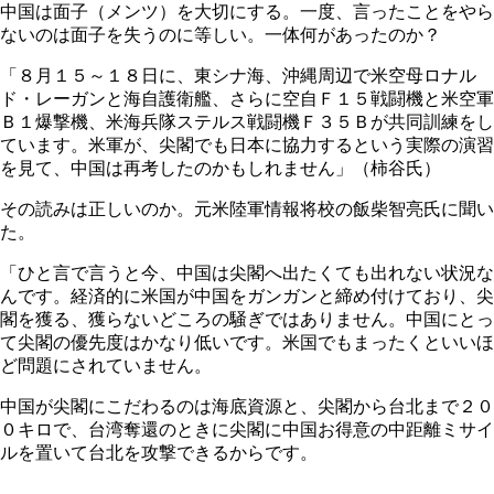
中国は面子（メンツ）を大切にする。一度、言ったことをやら
ないのは面子を失うのに等しい。一体何があったのか？
「８月１５～１８日に、東シナ海、沖縄周辺で米空母ロナル
ド・レーガンと海自護衛艦、さらに空自Ｆ１５戦闘機と米空軍
Ｂ１爆撃機、米海兵隊ステルス戦闘機Ｆ３５Ｂが共同訓練をし
ています。米軍が、尖閣でも日本に協力するという実際の演習
を見て、中国は再考したのかもしれません」（柿谷氏）
その読みは正しいのか。元米陸軍情報将校の飯柴智亮氏に聞い
た。
「ひと言で言うと今、中国は尖閣へ出たくても出れない状況な
んです。経済的に米国が中国をガンガンと締め付けており、尖
閣を獲る、獲らないどころの騒ぎではありません。中国にとっ
て尖閣の優先度はかなり低いです。米国でもまったくといいほ
ど問題にされていません。
中国が尖閣にこだわるのは海底資源と、尖閣から台北まで２０
０キロで、台湾奪還のときに尖閣に中国お得意の中距離ミサイ
ルを置いて台北を攻撃できるからです。