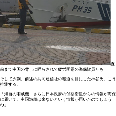
直
前まで中国の脅しに踊らされて疲労困憊の海保隊員たち
そして夕刻、前述の共同通信社の報道を目にした柿谷氏。こう
推測する。
「海自の哨戒機、さらに日本政府の偵察衛星からの情報が海保
に届いて、中国漁船は来ないという情報が届いたのでしょう
ね」