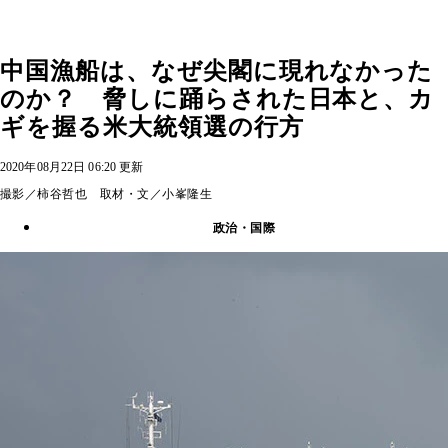
中国漁船は、なぜ尖閣に現れなかった
のか？ 脅しに踊らされた日本と、カ
ギを握る米大統領選の行方
2020年08月22日 06:20 更新
撮影／柿谷哲也 取材・文／小峯隆生
政治・国際