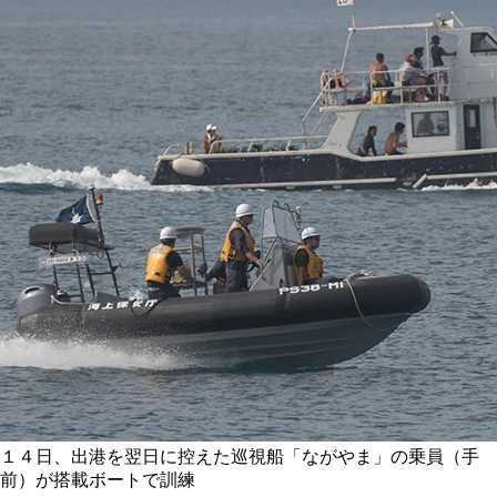
１４日、出港を翌日に控えた巡視船「ながやま」の乗員（手
前）が搭載ボートで訓練