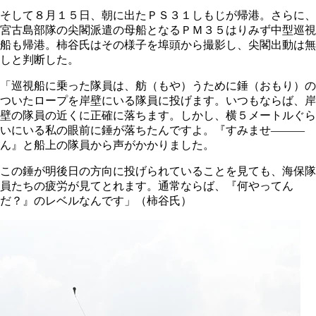
そして８月１５日、朝に出たＰＳ３１しもじが帰港。さらに、
宮古島部隊の尖閣派遣の母船となるＰＭ３５はりみず中型巡視
船も帰港。柿谷氏はその様子を埠頭から撮影し、尖閣出動は無
しと判断した。
「巡視船に乗った隊員は、舫（もや）うために錘（おもり）の
ついたロープを岸壁にいる隊員に投げます。いつもならば、岸
壁の隊員の近くに正確に落ちます。しかし、横５メートルぐら
いにいる私の眼前に錘が落ちたんですよ。『すみませ―――
ん』と船上の隊員から声がかかりました。
この錘が明後日の方向に投げられていることを見ても、海保隊
員たちの疲労が見てとれます。通常ならば、『何やってん
だ？』のレベルなんです」（柿谷氏）