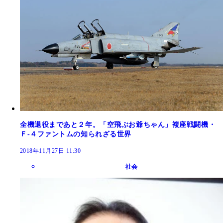
全機退役まであと２年。「空飛ぶお爺ちゃん」複座戦闘機・
Ｆ‐４ファントムの知られざる世界
2018年11月27日 11:30
社会