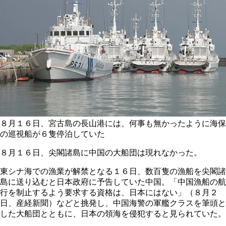
８月１６日、宮古島の長山港には、何事も無かったように海保
の巡視船が６隻停泊していた
８月１６日、尖閣諸島に中国の大船団は現れなかった。
東シナ海での漁業が解禁となる１６日、数百隻の漁船を尖閣諸
島に送り込むと日本政府に予告していた中国。「中国漁船の航
行を制止するよう要求する資格は、日本にはない」（８月２
日、産経新聞）などと挑発し、中国海警の軍艦クラスを筆頭と
した大船団とともに、日本の領海を侵犯すると見られていた。