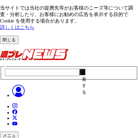
当サイトでは当社の提携先等がお客様のニーズ等について調
査・分析したり、お客様にお勧めの広告を表⽰する⽬的で
Cookie を使⽤する場合があります。
詳しくはこちら
閉じる
検
索
す
る
メニュ