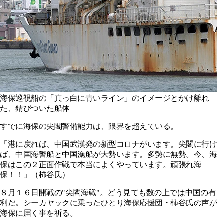
海保巡視船の「真っ白に青いライン」のイメージとかけ離れ
た、錆びついた船体
すでに海保の尖閣警備能力は、限界を超えている。
「港に戻れば、中国武漢発の新型コロナがいます。尖閣に行け
ば、中国海警船と中国漁船が大勢います。多勢に無勢。今、海
保はこの２正面作戦で本当によくやっています。頑張れ海
保！！」（柿谷氏）
８月１６日開戦の"尖閣海戦"。どう見ても数の上では中国の有
利だ。シーカヤックに乗ったひとり海保応援団・柿谷氏の声が
海保に届く事を祈る。