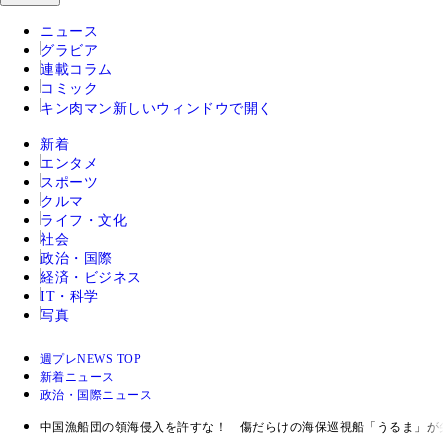
ニュース
グラビア
連載コラム
コミック
キン肉マン
新しいウィンドウで開く
新着
エンタメ
スポーツ
クルマ
ライフ・文化
社会
政治・国際
経済・ビジネス
IT・科学
写真
週プレNEWS TOP
新着ニュース
政治・国際ニュース
中国漁船団の領海侵入を許すな！ 傷だらけの海保巡視船「うるま」が