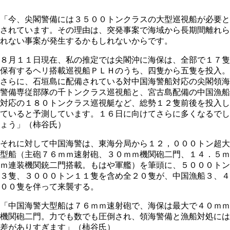
「今、尖閣警備には３５００トンクラスの大型巡視船が必要と
されています。その理由は、突発事案で海域から長期間離れら
れない事案が発生するかもしれないからです。
８月１１日現在、私の推定では尖閣沖に海保は、全部で１７隻
保有するヘリ搭載巡視船ＰＬＨのうち、四隻から五隻を投入。
さらに、石垣島に配備されている対中国海警船対応の尖閣領海
警備専従部隊の千トンクラス巡視船と、宮古島配備の中国漁船
対応の１８０トンクラス巡視艇など、総勢１２隻前後を投入し
ていると予測しています。１６日に向けてさらに多くなるでし
ょう」（柿谷氏）
それに対して中国海警は、東海分局から１２，０００トン超大
型船（主砲７６ｍｍ速射砲、３０ｍｍ機関砲二門、１４．５ｍ
ｍ連装機関銃二門搭載。もはや軍艦）を筆頭に、５０００トン
３隻、３０００トン１１隻を含め全２０隻が、中国漁船３、４
００隻を伴って来襲する。
「中国海警大型船は７６ｍｍ速射砲で、海保は最大で４０ｍｍ
機関砲二門。力でも数でも圧倒され、領海警備と漁船対処には
差がありすぎます」（柿谷氏）