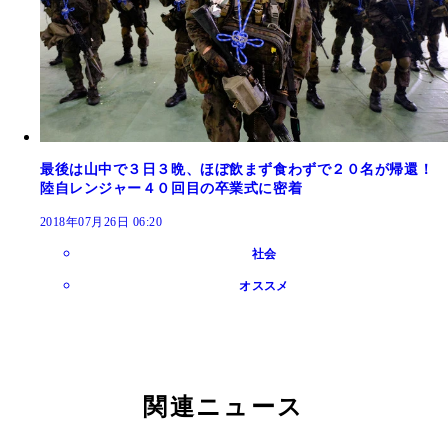
最後は山中で３日３晩、ほぼ飲まず食わずで２０名が帰還！
陸自レンジャー４０回目の卒業式に密着
2018年07月26日 06:20
社会
オススメ
関連ニュース