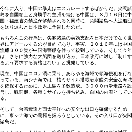
今年に入り、中国の暴走はエスカレートするばかりだ。尖閣諸
島を自国領土と身勝手な主張を続ける中国は、８月１６日に中
国・福建省の禁漁が解禁されると同時に、尖閣諸島へ大漁船団
を送り込むと日本政府に予告したのだ。
もちろんこの行為は、尖閣諸島の実効支配を日本だけでなく世
界にアピールするのが目的であり、事実、２０１６年には中国
漁船３００隻が中国海警船を伴って殺到している。そして今年
は、さらに強力な大船団を送り込み、日本政府に対し「制止す
るよう要求する資格はない」と挑発している。
現在、中国はコロナ渦に乗り、あらゆる海域で領海侵犯を行な
っている。南シナ海では、核ミサイル搭載潜水艦の安全な海域
を確保するために、人工島を多数造成。３０００ｍ滑走路を設
営し、戦闘機、各種ミサイルを持ち込み、自国の内海としてい
る。
そして、台湾奪還と西太平洋への安全な出口を確保するため
に、東シナ海での覇権を握ろうとしている。その入り口が尖閣
諸島だ。