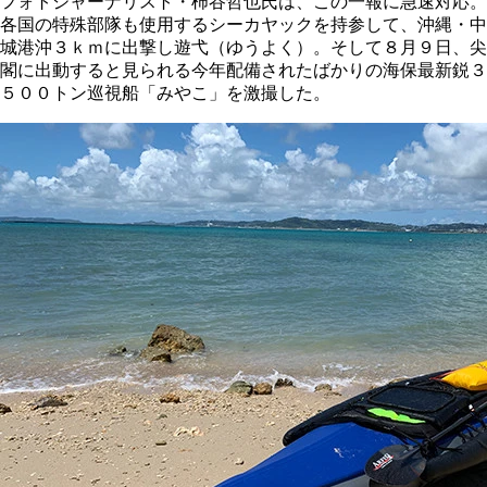
フォトジャーナリスト・柿谷哲也氏は、この一報に急速対応。
各国の特殊部隊も使用するシーカヤックを持参して、沖縄・中
城港沖３ｋｍに出撃し遊弋（ゆうよく）。そして８月９日、尖
閣に出動すると見られる今年配備されたばかりの海保最新鋭３
５００トン巡視船「みやこ」を激撮した。