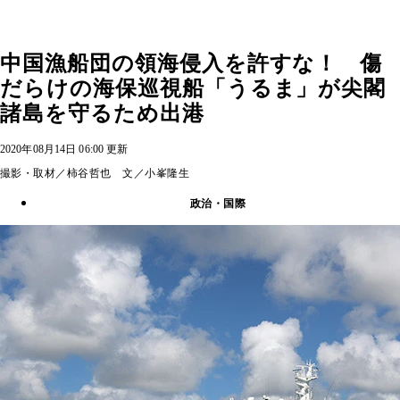
中国漁船団の領海侵入を許すな！ 傷
だらけの海保巡視船「うるま」が尖閣
諸島を守るため出港
2020年08月14日 06:00 更新
撮影・取材／柿谷哲也 文／小峯隆生
政治・国際