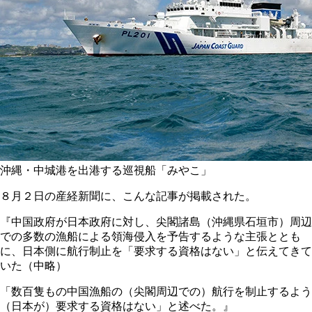
沖縄・中城港を出港する巡視船「みやこ」
８月２日の産経新聞に、こんな記事が掲載された。
『中国政府が日本政府に対し、尖閣諸島（沖縄県石垣市）周辺
での多数の漁船による領海侵入を予告するような主張ととも
に、日本側に航行制止を「要求する資格はない」と伝えてきて
いた（中略）
「数百隻もの中国漁船の（尖閣周辺での）航行を制止するよう
（日本が）要求する資格はない」と述べた。』