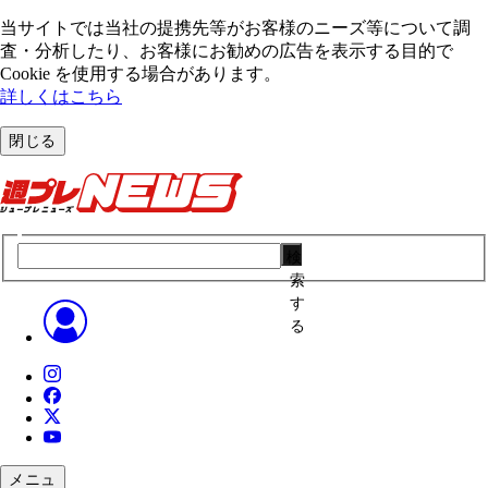
当サイトでは当社の提携先等がお客様のニーズ等について調
査・分析したり、お客様にお勧めの広告を表⽰する⽬的で
Cookie を使⽤する場合があります。
詳しくはこちら
閉じる
検
索
す
る
メニュ