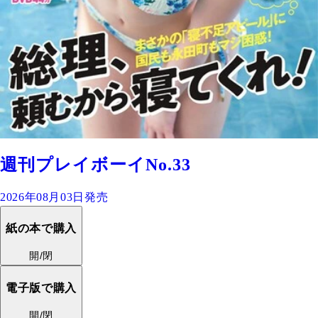
週刊プレイボーイNo.33
2026年08月03日発売
紙の本で購入
開/閉
電子版で購入
開/閉