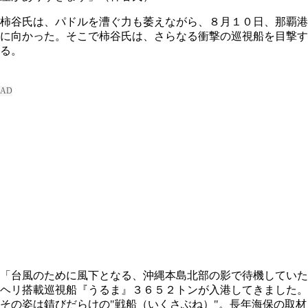
柿谷氏は、パドルを漕ぐ力も萎えながら、８月１０日、那覇港
に向かった。そこで柿谷氏は、さらなる衝撃の巡視船を目撃す
る。
「台風のために風下となる、沖縄本島北部の影で待機していた
ヘリ搭載巡視船『うるま』３６５２トンが入港してきました。
その姿は錆びだらけの"戦船（いくさぶね）"。長年海保の取材