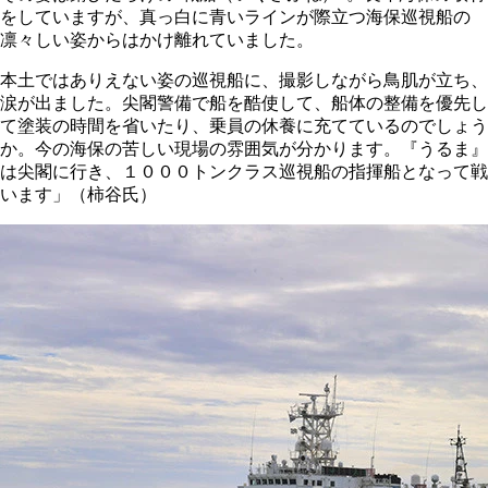
をしていますが、真っ白に青いラインが際立つ海保巡視船の
凛々しい姿からはかけ離れていました。
本土ではありえない姿の巡視船に、撮影しながら鳥肌が立ち、
涙が出ました。尖閣警備で船を酷使して、船体の整備を優先し
て塗装の時間を省いたり、乗員の休養に充てているのでしょう
か。今の海保の苦しい現場の雰囲気が分かります。『うるま』
は尖閣に行き、１０００トンクラス巡視船の指揮船となって戦
います」（柿谷氏）