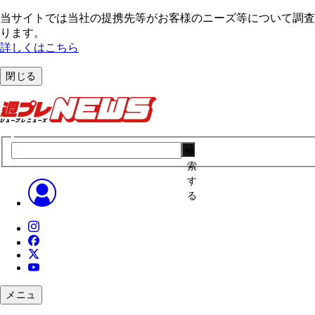
当サイトでは当社の提携先等がお客様のニーズ等について調査・
ります。
詳しくはこちら
閉じる
検
索
す
る
メニュ