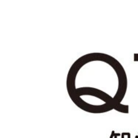
6位以下は「前回総裁選での＂小石河連合＂」（8.
（27.3％）
ふんわりした好感と、世襲や経験不足に対する悪印