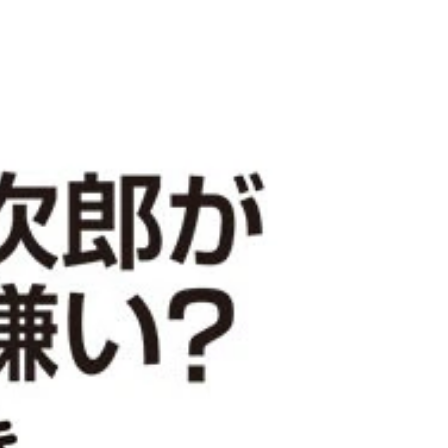
の挑戦」（4.0％）。ちなみに＂隠れ2位＂は「特にない、知らな
、もはやお父さんを知らない世代なのかも