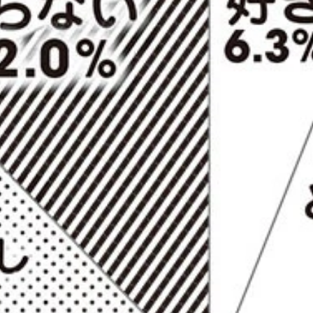
ふさわしい」が断トツなのは、本人の人気というよりほかの政
ている「構文」ネタ。実例・用例を10代、20代では4割近い人が知