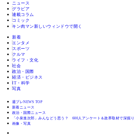
ニュース
グラビア
連載コラム
コミック
キン肉マン
新しいウィンドウで開く
新着
エンタメ
スポーツ
クルマ
ライフ・文化
社会
政治・国際
経済・ビジネス
IT・科学
写真
週プレNEWS TOP
新着ニュース
政治・国際ニュース
「小泉進次郎」みんなどう思う？ 600人アンケート＆政界取材で深掘り
画像・写真