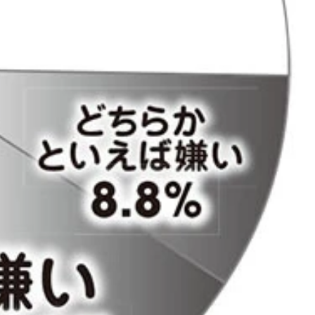
、老若男女から満遍なく好意もヘイトも関心も集めている
は見たい」の合計が41.6％と最も少ない。同世代ならではの嗅