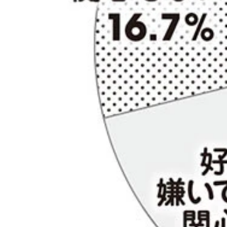
「好き」寄りと「嫌い」寄りの合計は拮抗。また、
ちなみに10代は男女とも「いつかは見たい」が際立
覚？ それとも嫉妬？