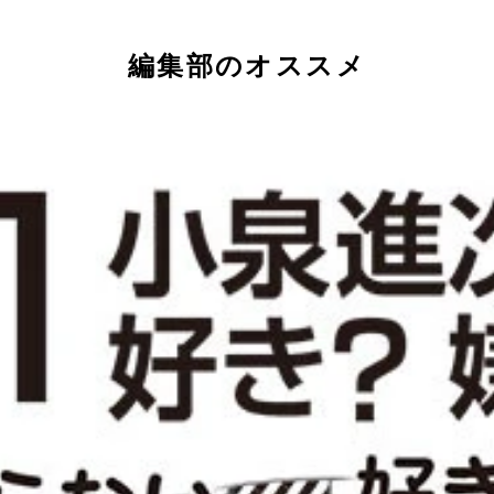
7％）、「同僚議員などの選挙応援」（6.1％）、「農業改革へ
編集部のオススメ
象が交錯。なお10代は「親の七光」票が極端に少ないのだが