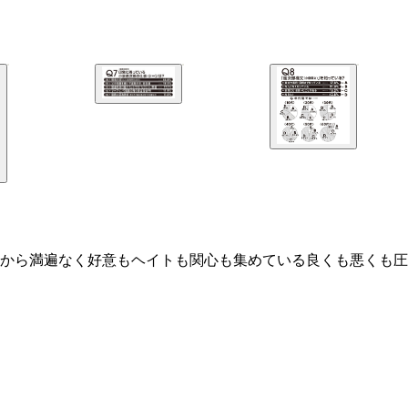
から満遍なく好意もヘイトも関心も集めている良くも悪くも圧