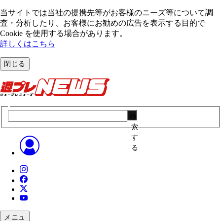
当サイトでは当社の提携先等がお客様のニーズ等について調
査・分析したり、お客様にお勧めの広告を表⽰する⽬的で
Cookie を使⽤する場合があります。
詳しくはこちら
閉じる
検
索
す
る
メニュ