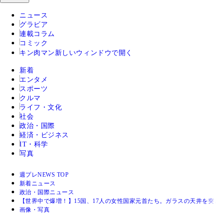
ニュース
グラビア
連載コラム
コミック
キン肉マン
新しいウィンドウで開く
新着
エンタメ
スポーツ
クルマ
ライフ・文化
社会
政治・国際
経済・ビジネス
IT・科学
写真
週プレNEWS TOP
新着ニュース
政治・国際ニュース
【世界中で爆増！】15国、17人の女性国家元首たち。ガラスの天井を突
画像・写真