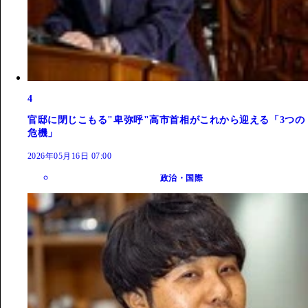
4
官邸に閉じこもる"卑弥呼"高市首相がこれから迎える「3つの
危機」
2026年05月16日 07:00
政治・国際