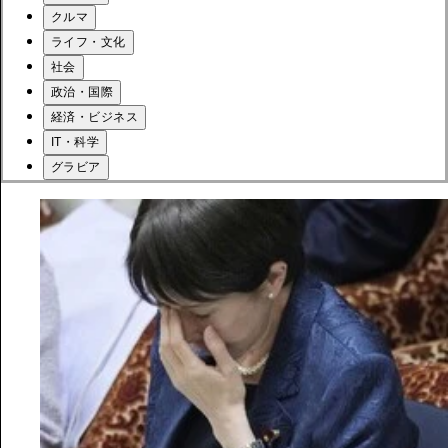
クルマ
ライフ・文化
社会
政治・国際
経済・ビジネス
IT・科学
グラビア