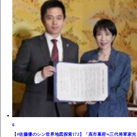
6
【#佐藤優のシン世界地図探索172】「高市幕府≒三代将軍家光