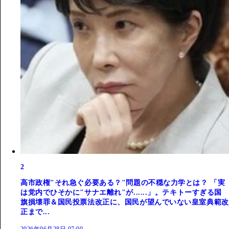
2
高市政権"それ急ぐ必要ある？"問題の不穏な力学とは？ 「実
は党内でひそかに"サナエ離れ"が......」。テキトーすぎる国
旗損壊罪＆国民投票法改正に、国民が望んでいない皇室典範改
正まで...