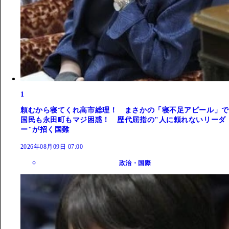
1
頼むから寝てくれ高市総理！ まさかの「寝不足アピール」で
国民も永田町もマジ困惑！ 歴代屈指の"人に頼れないリーダ
ー"が招く国難
2026年08月09日 07:00
政治・国際