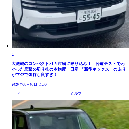
4
大激戦のコンパクトSUV市場に殴り込み！ 公道テストでわ
かった反撃の切り札の本物度 日産 「新型キックス」の走り
がマジで気持ち良すぎ！
2026年08月05日 11:30
クルマ