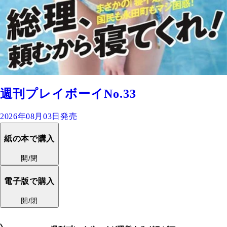
週刊プレイボーイNo.33
2026年08月03日発売
紙の本で購入
開/閉
電子版で購入
開/閉