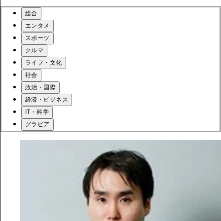
総合
エンタメ
スポーツ
クルマ
ライフ・文化
社会
政治・国際
経済・ビジネス
IT・科学
グラビア