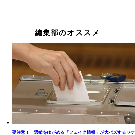
吉良よし子（42歳）共産・現
山本ジョージ（62歳）れいわ・新
吉永アイ（50歳）無所属・新
土居けんしん（53歳）無所属・新
藤川ひろあき（53歳）改革・新
小坂英二（52歳）保守・新
たけみ敬三（73歳）自民・現
牛田まゆ（40歳）国民・新
酒井ともひろ（55歳）みんな・新
渋谷りく（40歳）やまと・新
奥村よしひろ（31歳）国民・新
吉田あや（40歳）再生・新
よしざわ恵理（55歳）無所属・新
市川たけしま（57歳）改革・新
おときた駿（41歳）維新・前
山尾しおり（50歳）無所属・新
つじ健太郎（39歳）無連・新
石丸幸人（52歳）N党・新
高橋健司（54歳）無所属・新
西みゆか（53歳）社民・新
さや（43歳）参政・新
みねしま侑也（35歳）みらい・新
おくむらまさよし（47歳）立憲・現
福村康廣（68歳）平和・新
桑島康文（64歳）核融合・新
鈴木大地（58歳）自民・新
塩村あやか（47歳）立憲・現
川村ゆうだい（41歳）公明・新
平野雨龍（31歳）無所属・新
ちばひとし（62歳）誠真・新
増田 昇（47歳）無所属・新
早川幹夫（77歳）諸派・新
編集部のオススメ
要注意！ 選挙をゆがめる「フェイク情報」が大バズするワケ