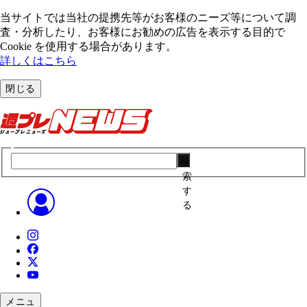
当サイトでは当社の提携先等がお客様のニーズ等について調
査・分析したり、お客様にお勧めの広告を表⽰する⽬的で
Cookie を使⽤する場合があります。
詳しくはこちら
閉じる
検
索
す
る
メニュ