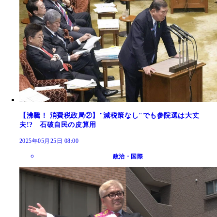
【沸騰！ 消費税政局②】"減税策なし"でも参院選は大丈
夫!? 石破自民の皮算用
2025年05月25日 08:00
政治・国際