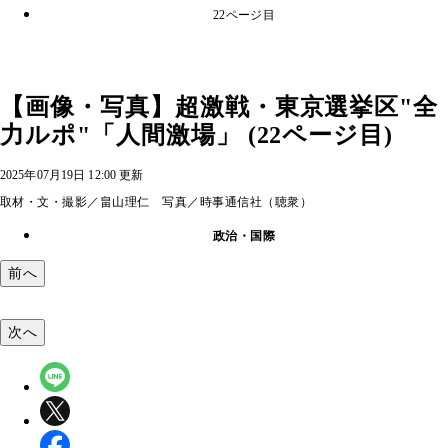
22ページ目
【画像・写真】超激戦・東京選挙区"全
力ルポ"「人間激場」 (22ページ目)
2025年07月19日 12:00 更新
取材・文・撮影／畠山理仁 写真／時事通信社（聴衆）
政治・国際
前へ
次へ