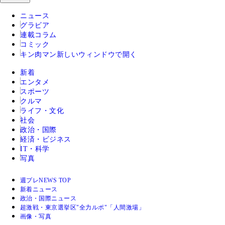
ニュース
グラビア
連載コラム
コミック
キン肉マン
新しいウィンドウで開く
新着
エンタメ
スポーツ
クルマ
ライフ・文化
社会
政治・国際
経済・ビジネス
IT・科学
写真
週プレNEWS TOP
新着ニュース
政治・国際ニュース
超激戦・東京選挙区"全力ルポ"「人間激場」
画像・写真