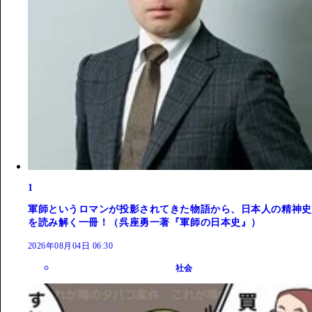
1
軍師というロマンが投影されてきた物語から、日本人の精神史
を読み解く一冊！（呉座勇一著『軍師の日本史』）
2026年08月04日 06:30
社会