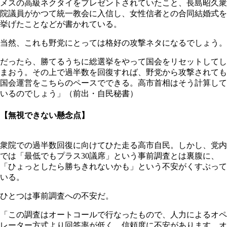
メスの高級ネクタイをプレゼントされていたこと、長島昭久衆
院議員がかつて統一教会に入信し、女性信者との合同結婚式を
挙げたことなどが書かれている。
当然、これも野党にとっては格好の攻撃ネタになるでしょう。
だったら、勝てるうちに総選挙をやって国会をリセットしてし
まおう。その上で過半数を回復すれば、野党から攻撃されても
国会運営をこちらのペースでできる。高市首相はそう計算して
いるのでしょう」（前出・自民秘書）
【無視できない懸念点】
衆院での過半数回復に向けてひた走る高市自民。しかし、党内
では「最低でもプラス30議席」という事前調査とは裏腹に、
「ひょっとしたら勝ちきれないかも」という不安がくすぶって
いる。
ひとつは事前調査への不安だ。
「この調査はオートコールで行なったもので、人力によるオペ
レーター方式より回答率が低く、信頼度に不安があります。オ