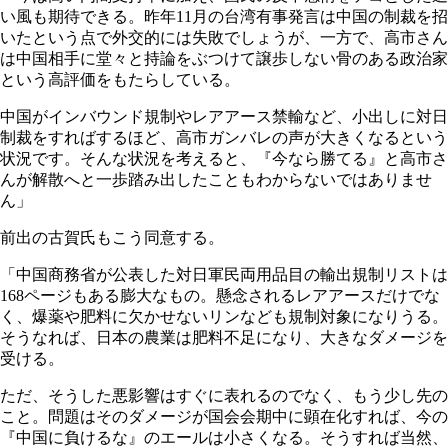
い風も期待できる。昨年11月の台湾有事発言は中国の制裁を招
いたという点で外交的には失敗でしょうが、一方で、高市さん
は中国相手に堂々と持論をぶつけて譲歩しない骨のある政治家
という高評価をもたらしている。
中国がインバウンド規制やレアアース禁輸など、小出しに対日
制裁をすればするほど、高市ガンバレの声が大きくなるという
状況です。そんな状況を考えると、『今なら勝てる』と高市さ
んが解散へと一歩踏み出したこともわからないではありませ
ん」
前出の古賀氏もこう同意する。
「中国商務省が公表した対日軍民両用品目の輸出規制リストは
168ページもある膨大なもの。懸念されるレアアースだけでな
く、爆薬や肥料に欠かせないリンなども規制対象になりうる。
そうなれば、日本の農業は肥料不足になり、大きなダメージを
受ける。
ただ、そうした悪影響はすぐに表れるのでなく、もう少し先の
こと。問題はそのダメージが国会会期中に顕在化すれば、今の
『中国に負けるな』のエールは小さくなる。そうすれば当然、