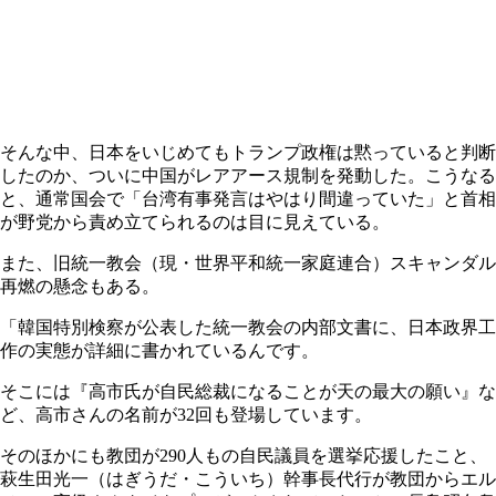
そんな中、日本をいじめてもトランプ政権は黙っていると判断
したのか、ついに中国がレアアース規制を発動した。こうなる
と、通常国会で「台湾有事発言はやはり間違っていた」と首相
が野党から責め立てられるのは目に見えている。
また、旧統一教会（現・世界平和統一家庭連合）スキャンダル
再燃の懸念もある。
「韓国特別検察が公表した統一教会の内部文書に、日本政界工
作の実態が詳細に書かれているんです。
そこには『高市氏が自民総裁になることが天の最大の願い』な
ど、高市さんの名前が32回も登場しています。
そのほかにも教団が290人もの自民議員を選挙応援したこと、
萩生田光一（はぎうだ・こういち）幹事長代行が教団からエル