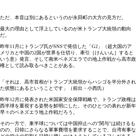
ただ、本音は別にあるというのが永田町の大方の見方だ。
最大の理由として浮上しているのが米トランプ大統領の動向
だ。
昨年11月にトランプ氏がSNSで発信した「G2」（超大国のア
メリカと中国の2国が世界を仕切り、牽引［けんいん］すると
いう意）発言、そして南米ベネズエラでの地上作戦から高市政
権として読み取るべきことがある。
「それは、高市首相がトランプ大統領からハシゴを半分外され
た状態にあるということです」（前出・小西氏）
昨年12月に発表された米国家安全保障戦略で、トランプ政権は
西半球を重視する姿勢を鮮明にした。そのひとつの表れが新年
早々のベネズエラ地上作戦だろう。
その一方で、東半球については中国抑止への"関与"は続けるも
のの、日韓にさらなる軍事費増を要求することで、台湾有事な