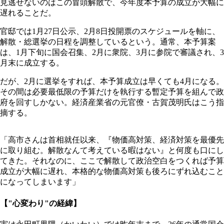
見逃せないのはこの冒頭解散で、今年度本予算の成立が大幅に
遅れることだ。
官邸では1月27日公示、2月8日投開票のスケジュールを軸に、
解散・総選挙の日程を調整しているという。通常、本予算案
は、1月下旬に国会召集、2月に衆院、3月に参院で審議され、3
月末に成立する。
だが、2月に選挙をすれば、本予算成立は早くても4月になる。
その間は必要最低限の予算だけを執行する暫定予算を組んで政
府を回すしかない。経済産業省の元官僚・古賀茂明氏はこう指
摘する。
「高市さんは首相就任以来、『物価高対策、経済対策を最優先
に取り組む。解散なんて考えている暇はない』と何度も口にし
てきた。それなのに、ここで解散して政治空白をつくれば予算
成立が大幅に遅れ、本格的な物価高対策も後ろにずれ込むこと
になってしまいます」
【"心変わり"の経緯】