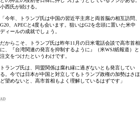
どの抑止の役割を日韓に押しつけようとしているフシがある。
小西氏が続ける。
「今年、トランプ氏は中国の習近平主席と両首脳の相互訪問、
G20、APECと4度も会います。狙いはG2を念頭に置いた米中
ディールの成就でしょう。
だからこそ、トランプ氏は昨年11月の日米電話会談で高市首相
に、『台湾関連の発言を抑制するように』（米WSJ紙報道）と
注文をつけたというわけです。
トランプ氏は、同盟関係は腐れ縁に過ぎないとも発言してい
る。今では日本が中国と対立してもトランプ政権の加勢はさほ
ど望めないと、高市首相もよく理解しているはずです」