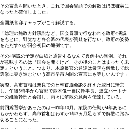
その言葉を聞いたとき、これで国会冒頭での解散はほぼ確実に
なったと確信しました」
全国紙官邸キャップがこう解説する。
「総理の施政方針演説など、国会冒頭で行なわれる政府4演説
をもとに、野党など各会派の代表が質疑を行ない、政府の姿勢
をただすのが国会初日の通例です。
その4演説の予定が白紙と通告するなんて異例中の異例。それ
が意味するのは『国会を開くけど、その後のことはまったく未
定』ということ。つまり、木原長官の通達は衆院を解散して総
選挙に突き進むという高市早苗内閣の宣言にも等しいんです」
実際、高市首相は奈良での日韓首脳会談を終えた翌日に帰京
し、午後5時半から官邸で鈴木俊一自民幹事長、連立パートナ
ーの維新幹部と会談し、内々に解散の意向を伝達している。
前回総選挙があったのは一昨年10月。衆院の任期が4年あるに
もかかわらず、高市首相はわずか1年3ヵ月足らずで解散に踏み
切ることになった。