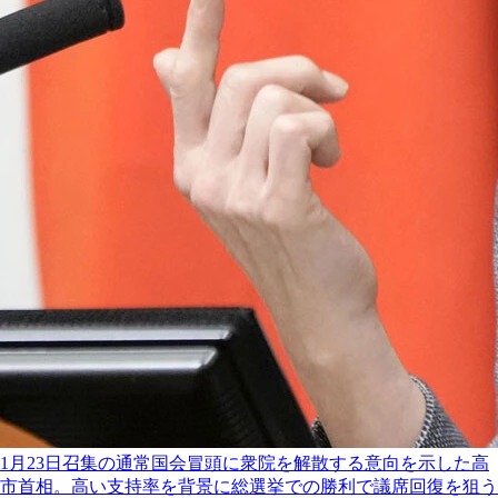
1月23日召集の通常国会冒頭に衆院を解散する意向を示した高
市首相。高い支持率を背景に総選挙での勝利で議席回復を狙う