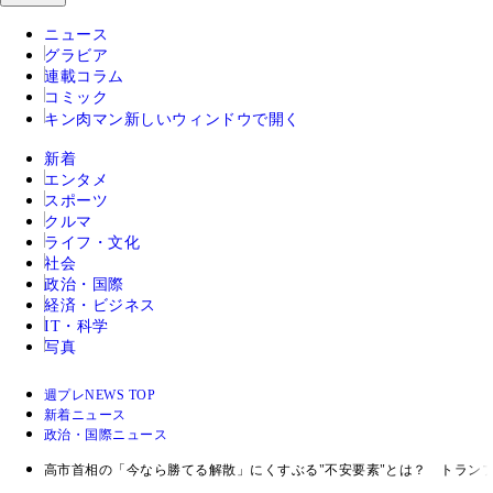
ニュース
グラビア
連載コラム
コミック
キン肉マン
新しいウィンドウで開く
新着
エンタメ
スポーツ
クルマ
ライフ・文化
社会
政治・国際
経済・ビジネス
IT・科学
写真
週プレNEWS TOP
新着ニュース
政治・国際ニュース
高市首相の「今なら勝てる解散」にくすぶる"不安要素"とは？ トラン