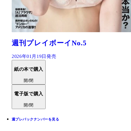
週刊プレイボーイNo.5
2026年01月19日発売
紙の本で購入
開/閉
電子版で購入
開/閉
週プレバックナンバーを見る