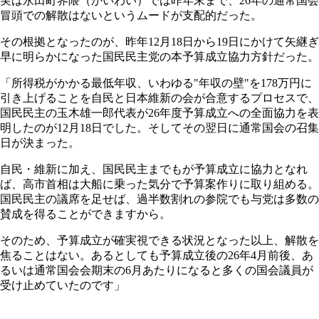
実は永田町界隈（かいわい）では昨年末まで、26年の通常国会
冒頭での解散はないというムードが支配的だった。
その根拠となったのが、昨年12月18日から19日にかけて矢継ぎ
早に明らかになった国民民主党の本予算成立協力方針だった。
「所得税がかかる最低年収、いわゆる"年収の壁"を178万円に
引き上げることを自民と日本維新の会が合意するプロセスで、
国民民主の玉木雄一郎代表が26年度予算成立への全面協力を表
明したのが12月18日でした。そしてその翌日に通常国会の召集
日が決まった。
自民・維新に加え、国民民主までもが予算成立に協力となれ
ば、高市首相は大船に乗った気分で予算案作りに取り組める。
国民民主の議席を足せば、過半数割れの参院でも与党は多数の
賛成を得ることができますから。
そのため、予算成立が確実視できる状況となった以上、解散を
焦ることはない。あるとしても予算成立後の26年4月前後、あ
るいは通常国会会期末の6月あたりになると多くの国会議員が
受け止めていたのです」