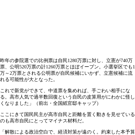
昨年の参院選での比例票は自民1280万票に対し、立憲が740万
票、公明520万票の計1260万票とほぼイーブン。小選挙区でも1
万～2万票とされる公明票が自民候補にいかず、立憲候補に流
れる可能性が大となった。
これで新党ができて、中道票を集めれば、手ごわい相手にな
る。高市人気で過半数回復という自民の皮算用がにわかに怪し
くなりました」（前出・全国紙官邸キャップ）
ここにきて国民民主が高市自民と距離を置く動きを見せている
のも高市自民にとってマイナス材料だ。
「解散による政治空白で、経済対策が遠のく。約束した本予算