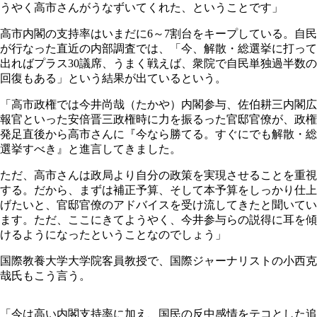
うやく高市さんがうなずいてくれた、ということです」
高市内閣の支持率はいまだに6～7割台をキープしている。自民
が行なった直近の内部調査では、「今、解散・総選挙に打って
出ればプラス30議席、うまく戦えば、衆院で自民単独過半数の
回復もある」という結果が出ているという。
「高市政権では今井尚哉（たかや）内閣参与、佐伯耕三内閣広
報官といった安倍晋三政権時に力を振るった官邸官僚が、政権
発足直後から高市さんに『今なら勝てる。すぐにでも解散・総
選挙すべき』と進言してきました。
ただ、高市さんは政局より自分の政策を実現させることを重視
する。だから、まずは補正予算、そして本予算をしっかり仕上
げたいと、官邸官僚のアドバイスを受け流してきたと聞いてい
ます。ただ、ここにきてようやく、今井参与らの説得に耳を傾
けるようになったということなのでしょう」
国際教養大学大学院客員教授で、国際ジャーナリストの小西克
哉氏もこう言う。
「今は高い内閣支持率に加え、国民の反中感情をテコとした追