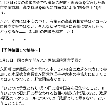
1月23日召集の通常国会で衆議院の解散・総選挙を宣言した高
市早苗首相。高支持率を頼みに自民党による"国会制圧"を狙
う。
ただ、党内には不安の声も。有権者の高市首相支持はイコール
自民党支持ではない。そんな状況で拙速に選挙に突入したら、
どうなるか......。永田町の内幕を取材した！
＊ ＊ ＊
【予算後回しで解散へ】
1月13日、国会内で開かれた両院議院運営委員会――。
永田町に解散風が吹き荒れる中、この会合に政府を代表して参
加した木原稔官房長官が野党側理事や衆参の事務方に伝えたこ
とはふたつだった。野党関係者が言う。
「ひとつは予定どおり1月23日に通常国会を召集すること。も
うひとつは召集日に行なわれる首相の施政方針演説など、政府
4演説のスケジュールについては『政府として示さない』とい
うことでした。