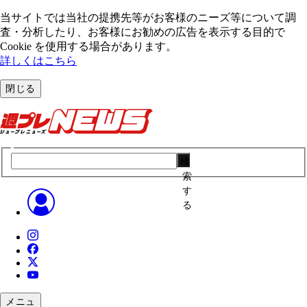
当サイトでは当社の提携先等がお客様のニーズ等について調
査・分析したり、お客様にお勧めの広告を表⽰する⽬的で
Cookie を使⽤する場合があります。
詳しくはこちら
閉じる
検
索
す
る
メニュ