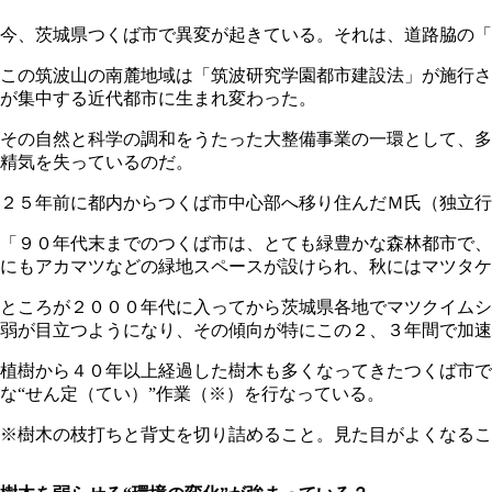
今、茨城県つくば市で異変が起きている。それは、道路脇の「街
この筑波山の南麓地域は「筑波研究学園都市建設法」が施行さ
が集中する近代都市に生まれ変わった。
その自然と科学の調和をうたった大整備事業の一環として、多
精気を失っているのだ。
２５年前に都内からつくば市中心部へ移り住んだＭ氏（独立行
「９０年代末までのつくば市は、とても緑豊かな森林都市で、
にもアカマツなどの緑地スペースが設けられ、秋にはマツタケ
ところが２０００年代に入ってから茨城県各地でマツクイムシ
弱が目立つようになり、その傾向が特にこの２、３年間で加速
植樹から４０年以上経過した樹木も多くなってきたつくば市で
な“せん定（てい）”作業（※）を行なっている。
※樹木の枝打ちと背丈を切り詰めること。見た目がよくなる