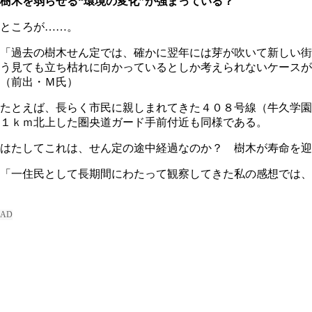
樹木を弱らせる“環境の変化”が強まっている？
ところが……。
「過去の樹木せん定では、確かに翌年には芽が吹いて新しい街
う見ても立ち枯れに向かっているとしか考えられないケースが
（前出・Ｍ氏）
たとえば、長らく市民に親しまれてきた４０８号線（牛久学園
１ｋｍ北上した圏央道ガード手前付近も同様である。
はたしてこれは、せん定の途中経過なのか？ 樹木が寿命を迎
「一住民として長期間にわたって観察してきた私の感想では、